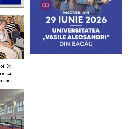
of. Dr.
 etică,
e muncă