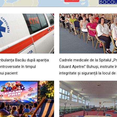
mbulanța Bacău după apariția
Cadrele medicale de la Spitalul „Pr
ntroversate în timpul
Eduard Apetrei” Buhuși, instruite în
nui pacient
integritate și siguranță la locul d