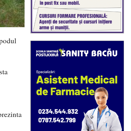
 podul
sta
prezinta