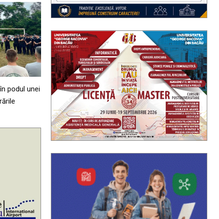
în podul unei
ările