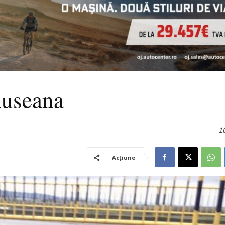
huseana
16
Acțiune