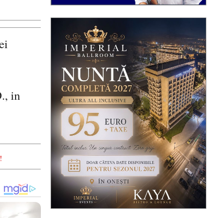
ei
., in
!