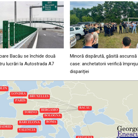
toare Bacău se închide două
Minoră dispărută, găsită ascunsă 
ru lucrări la Autostrada A7
case: anchetatorii verifică împrejur
dispariției