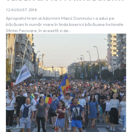
12 AUGUST 2018
Apropiatul hram al Adormirii Maicii Domnului i-a adus pe
băcăuani în număr mare în tinda bisericii băcăuane închinate
Sfintei Fecioare, în această zi de...