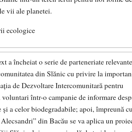
e vii ale planetei.
ii ecologice
xt a încheiat o serie de parteneriate relevant
i comunitatea din Slănic cu privire la importan
ația de Dezvoltare Intercomunitară pentru
 voluntari într-o campanie de informare desp
le și a celor biodegradabile; apoi, împreună c
e Alecsandri” din Bacău se va aplica un proie