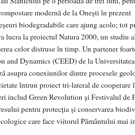
ii Slănicului pe o perioadă de trei luni, pent
e compostare modernă de la Onești în prezent
deșeuri biodegradabile care ajung acolo; tot p
a lucra la proiectul Natura 2000, un studiu a
erea celor distruse în timp. Un partener foart
ion and Dynamics (CEED) de la Universitatea
iză asupra conexiunilor dintre procesele geol
ietate întrun proiect tri-lateral de cooperare 
eri includ Green Revolution și Festivalul de 
resului pentru protecția și conservarea biodive
 ecologice care face viitorul Pământului mai i