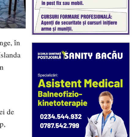
nge, în
 Islanda
în
ei de
p,
e