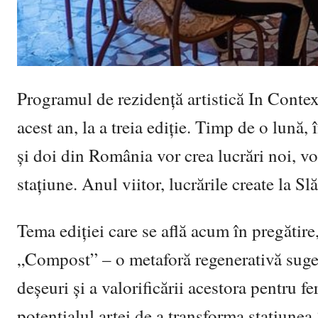
Programul de rezidență artistică In Contex
acest an, la a treia ediție. Timp de o lună, 
și doi din România vor crea lucrări noi, vor
stațiune. Anul viitor, lucrările create la S
Tema ediției care se află acum în pregătir
„Compost” – o metaforă regenerativă suger
deșeuri și a valorificării acestora pentru fe
potențialul artei de a transforma stațiunea 