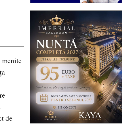
e menite
ța
re
u
ct de