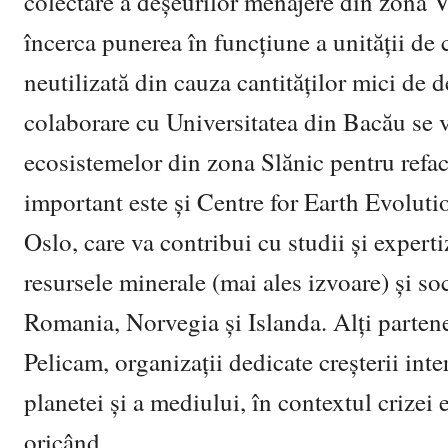
colectare a deșeurilor menajere din zona Vă
încerca punerea în funcțiune a unității d
neutilizată din cauza cantităților mici de 
colaborare cu Universitatea din Bacău se v
ecosistemelor din zona Slănic pentru refac
important este și Centre for Earth Evolut
Oslo, care va contribui cu studii și expert
resursele minerale (mai ales izvoare) și soc
Romania, Norvegia și Islanda. Alți parten
Pelicam, organizații dedicate creșterii inte
planetei și a mediului, în contextul crizei
oricând.