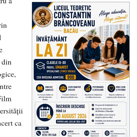
ru a
rin
l
e
 din
ogice,
între
Film
rsității
ncert ca