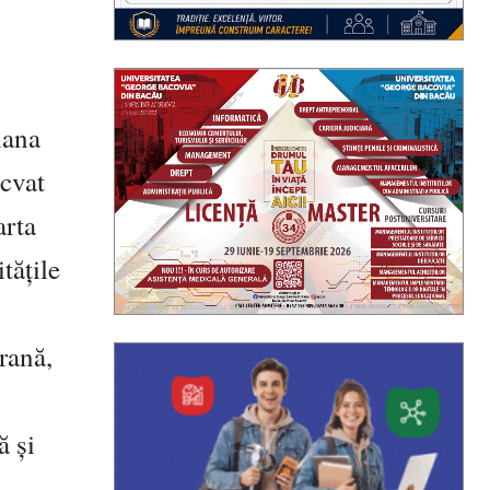
iana
ecvat
arta
tățile
rană,
ă și