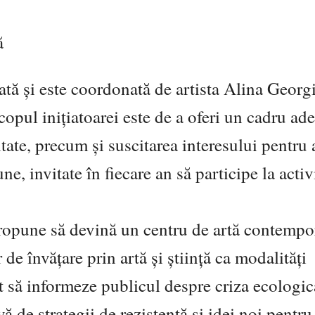
ă
iată și este coordonată de artista Alina Georg
pul inițiatoarei este de a oferi un cadru ad
tate, precum și suscitarea interesului pentru 
e, invitate în fiecare an să participe la activi
propune să devină un centru de artă contempo
de învățare prin artă și știință ca modalități
 să informeze publicul despre criza ecologic
vă de strategii de rezistență și idei noi pentru