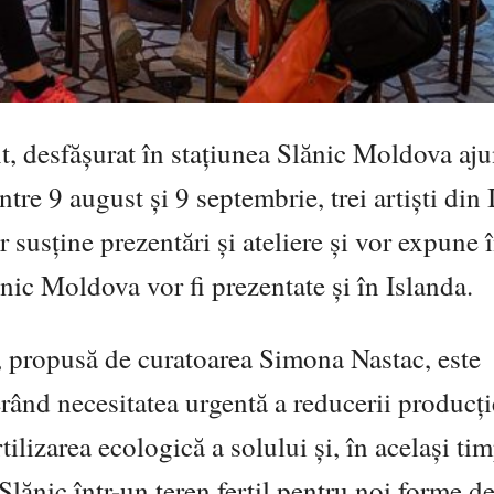
t, desfășurat în stațiunea Slănic Moldova aju
între 9 august și 9 septembrie, trei artiști din
 susține prezentări și ateliere și vor expune 
lănic Moldova vor fi prezentate și în Islanda.
e, propusă de curatoarea Simona Nastac, este
ând necesitatea urgentă a reducerii producți
rtilizarea ecologică a solului și, în același tim
Slănic într-un teren fertil pentru noi forme d