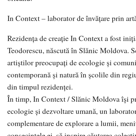
In Context – laborator de învățare prin art
Rezidența de creație In Context a fost iniț
Teodorescu, născută în Slănic Moldova. Sco
artiștilor preocupați de ecologie și comuni
contemporană și natură în școlile din regiun
din timpul rezidenței.
În timp, In Context / Slănic Moldova își 
ecologie și dezvoltare umană, un laborator 
complementare de explorare a lumii, menit
consecințele ei, să inspire căutarea colecti