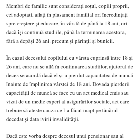
Membri de familie sunt considerați soțul, copiii proprii,
cei adoptați, aflați în plasament familial ori încredințați
spre creștere și educare, în vârstă de până la 18 ani, ori
dacă își continuă studiile, până la terminarea acestora,
fără a depăși 26 ani, precum și părinții și bunicii.
În cazul decesului copilului cu vârsta cuprinsă între 18 și
26 ani, care nu se află în continuarea studiilor, ajutorul de
deces se acordă dacă el și-a pierdut capacitatea de muncă
înainte de împlinirea vârstei de 18 ani. Dovada pierderii
capacității de muncă se face cu un act medical emis sau
vizat de un medic expert al asigurărilor sociale, act care
trebuie să ateste cauza ce l-a făcut inapt pe tânărul
decedat și data ivirii invalidității.
Dacă este vorba despre decesul unui pensionar sau al