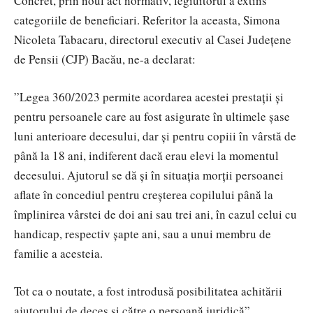
Concret, prin noul act normativ, legiuitorul a extins
categoriile de beneficiari. Referitor la aceasta, Simona
Nicoleta Tabacaru, directorul executiv al Casei Județene
de Pensii (CJP) Bacău, ne-a declarat:
”Legea 360/2023 permite acordarea acestei prestații și
pentru persoanele care au fost asigurate în ultimele șase
luni anterioare decesului, dar și pentru copiii în vârstă de
până la 18 ani, indiferent dacă erau elevi la momentul
decesului. Ajutorul se dă și în situația morții persoanei
aflate în concediul pentru creșterea copilului până la
împlinirea vârstei de doi ani sau trei ani, în cazul celui cu
handicap, respectiv șapte ani, sau a unui membru de
familie a acesteia.
Tot ca o noutate, a fost introdusă posibilitatea achitării
ajutorului de deces și către o persoană juridică”.