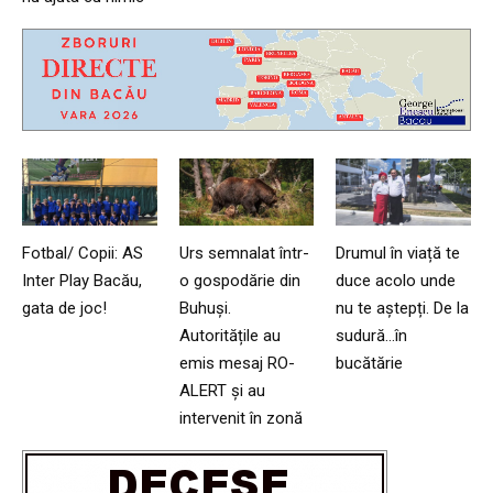
Fotbal/ Copii: AS
Urs semnalat într-
Drumul în viață te
Inter Play Bacău,
o gospodărie din
duce acolo unde
gata de joc!
Buhuși.
nu te aștepți. De la
Autoritățile au
sudură…în
emis mesaj RO-
bucătărie
ALERT și au
intervenit în zonă