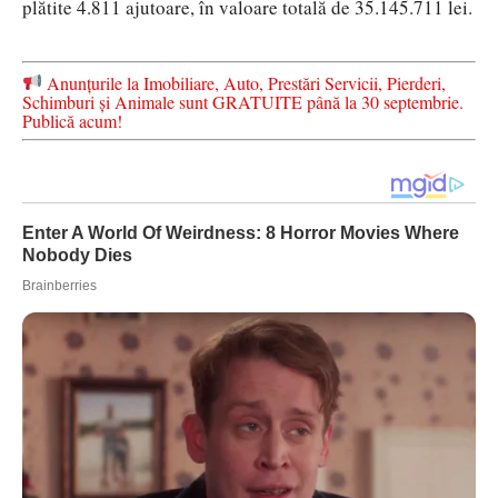
plătite 4.811 ajutoare, în valoare totală de 35.145.711 lei.
Anunțurile la Imobiliare, Auto, Prestări Servicii, Pierderi,
Schimburi și Animale sunt GRATUITE până la 30 septembrie.
Publică acum!