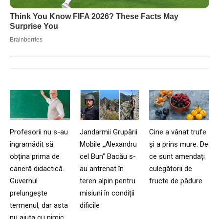
Profesorii nu s-au
Jandarmii Grupării
Cine a vânat trufe
îngramădit să
Mobile „Alexandru
și a prins mure. De
obțina prima de
cel Bun” Bacău s-
ce sunt amendați
carieră didactică.
au antrenat în
culegătorii de
Guvernul
teren alpin pentru
fructe de pădure
prelungește
misiuni în condiții
termenul, dar asta
dificile
nu ajuta cu nimic