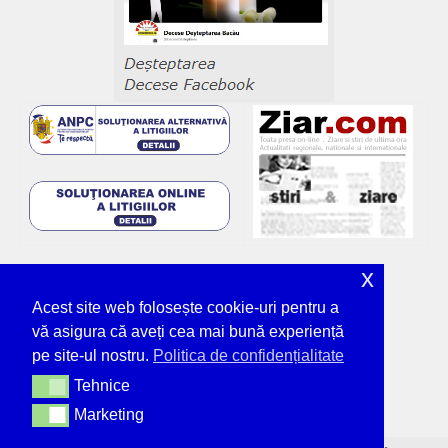
x
Acest site web folosește cookie-uri pentru a
vă asigura că aveți cea mai bună experiență
pe site-ul nostru.
Politica de confidențialitate
Tehnice
Tehnice
Marketing
Marketing