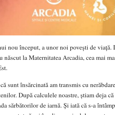
nui nou început, a unor noi pove
ști de viaț
ă. 
au născut la
Maternitatea Arcadia, cea mai ma
st.
că sunt însărcinată am transmis cu nerăbdare
etenilor. După calculele noastre,
ș
tiam deja că
da sărbătorilor de iarnă.
Ș
i iată că s-a întâmp