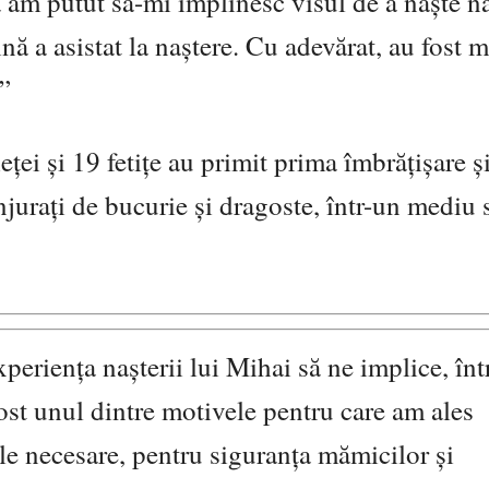
 am putut să-mi împlinesc visul de a na
ște n
nă a asistat la na
ș
tere. Cu adevărat, au fost
.”
ieței și 19 fetițe
au primit prima îmbră
țișare ș
njura
ți de bucurie și dragoste, într-un mediu s
experiența naș
terii lui Mihai să ne implice, înt
ost unul dintre motivele pentru care am ales
le necesare, pentru siguran
ț
a mămicilor
și