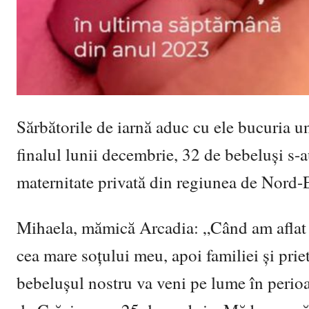
Sărbătorile de iarnă aduc cu ele bucuria u
finalul lunii decembrie,
32 de bebeluș
i s-
m
aternitate privată din regiunea de Nord-E
Mihae
la, mămică Arcadia: „Când am aflat 
cea mare so
țului meu, apoi familiei ș
i pri
bebelu
ș
ul nostru va veni pe lume în perioa