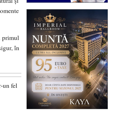
atural ș
i
 momente
i primul
igur, în
r-un fel