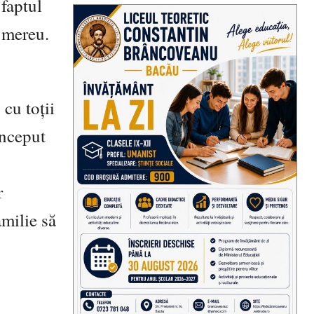
 faptul
i mereu.
, cu toții
început
r
amilie să