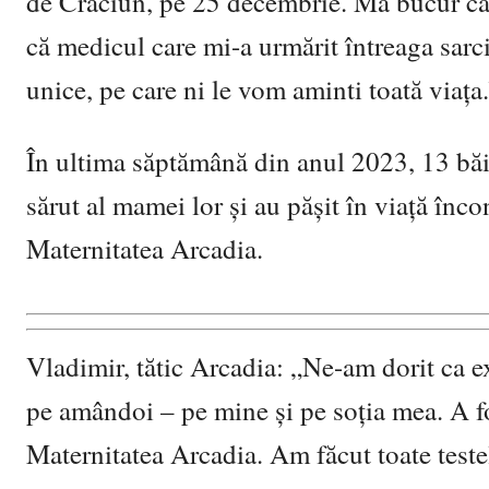
de Crăciun, pe 25 decembrie. Mă bucur că
că medicul care mi-a urmărit întreaga sarci
unice, pe care ni le vom aminti toată via
ța
În ultima săptămână din anul 2023,
13 b
ă
sărut al mamei lor
ș
i au pă
șit în viaț
ă înco
Maternitatea Arcadia.
Vladimir
, tătic Arcadia: „Ne-am do
rit ca 
pe amândoi
– pe mine și pe soț
ia mea. A f
Maternitatea Arcadia. Am făcut toate teste