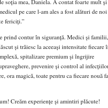
de so
ția mea, Daniela. A contat foarte mult ș
i
 medicul pe care l-am ales a fost alături de no
 fericiți.”
e prind contur în siguranț
ă. Medici
și familii
născut
ș
i trăiesc la aceea
și intensitate fiecare 
omplexă, spitalizare premium
și îngriji
re
 supraveghere, prevenire
și control al infecțiilo
re, ora magică, toate pentru ca fiecare nouă f
drum! Creăm experien
țe ș
i amintiri plăcute!