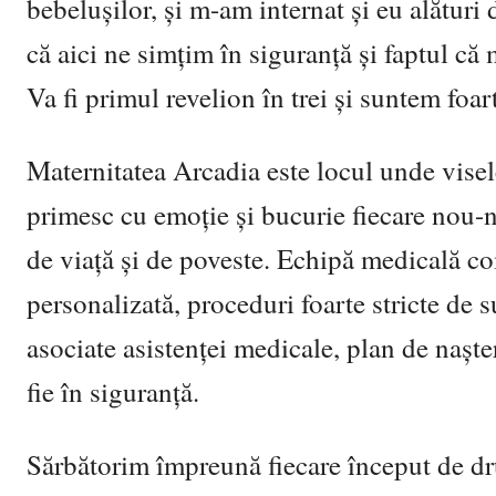
bebelușilor, și m-am internat ș
i eu alături 
că aici ne sim
țim în siguranț
ă
ș
i faptul că
Va fi primul revelion în trei și suntem foarte
Maternitatea Arcadia este locul unde visel
primesc cu emoție ș
i bucurie fiecare nou-
de viaț
ă
ș
i de poveste. Echipă medicală c
personalizată, proceduri foarte stricte de
asociate asistenței medicale, plan de naș
te
fie în siguran
ț
ă.
Sărbătorim împreună fiecare început de 