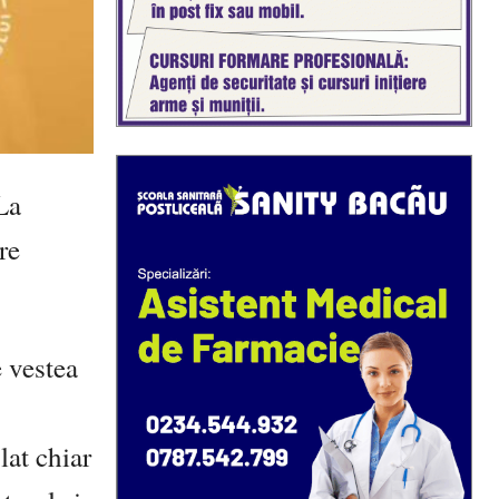
La
re
 vestea
lat chiar