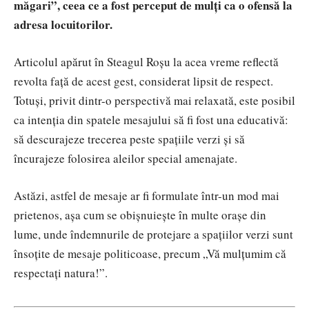
măgari”, ceea ce a fost perceput de mulți ca o ofensă la
adresa locuitorilor.
Articolul apărut în Steagul Roșu la acea vreme reflectă
revolta față de acest gest, considerat lipsit de respect.
Totuși, privit dintr-o perspectivă mai relaxată, este posibil
ca intenția din spatele mesajului să fi fost una educativă:
să descurajeze trecerea peste spațiile verzi și să
încurajeze folosirea aleilor special amenajate.
Astăzi, astfel de mesaje ar fi formulate într-un mod mai
prietenos, așa cum se obișnuiește în multe orașe din
lume, unde îndemnurile de protejare a spațiilor verzi sunt
însoțite de mesaje politicoase, precum „Vă mulțumim că
respectați natura!”.