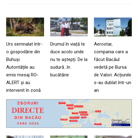
Urs semnalat într-
Drumul în viață te
Aerostar,
o gospodărie din
duce acolo unde
compania care a
Buhuși.
nu te aștepți. De la
făcut Bacăul
Autoritățile au
sudură…în
vedetă pe Bursa
emis mesaj RO-
bucătărie
de Valori. Acțiunile
ALERT și au
s-au dublat într-un
intervenit în zonă
an