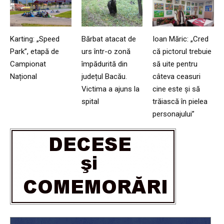
Karting: „Speed
Bărbat atacat de
Ioan Măric: „Cred
Park”, etapă de
urs într-o zonă
că pictorul trebuie
Campionat
împădurită din
să uite pentru
Național
județul Bacău.
câteva ceasuri
Victima a ajuns la
cine este și să
spital
trăiască în pielea
personajului”