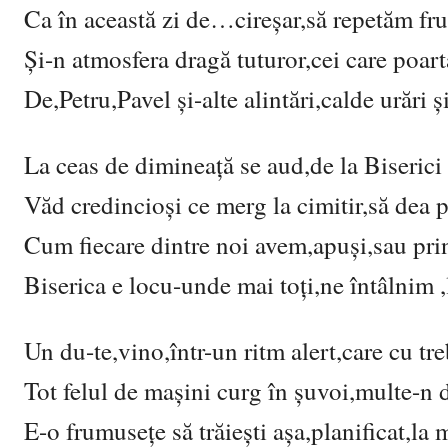
Ca în această zi de…cireșar,să repetăm fr
Și-n atmosfera dragă tuturor,cei care poar
De,Petru,Pavel și-alte alintări,calde urări
La ceas de dimineață se aud,de la Biserici 
Văd credincioși ce merg la cimitir,să de
Cum fiecare dintre noi avem,apuși,sau print
Biserica e locu-unde mai toți,ne întâlnim ,
Un du-te,vino,într-un ritm alert,care cu tre
Tot felul de mașini curg în șuvoi,multe-n d
E-o frumusețe să trăiești așa,planificat,la 