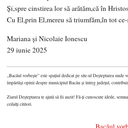
Și,spre cinstirea lor să arătăm,că în Hrist
Cu El,prin El,mereu să triumfăm,în tot ce-
Mariana și Nicolaie Ionescu
29 iunie 2025
„Bacăul vorbește” este spațiul dedicat pe site-ul Deșteptarea unde vo
împărtăși opinii despre municipiul Bacău și întreg județul, contribui
Ziarul Deșteptarea te ajută să fii auzit! Fă-ți cunoscute ideile, semn
ceilalți cititori.
Bacăul vorb