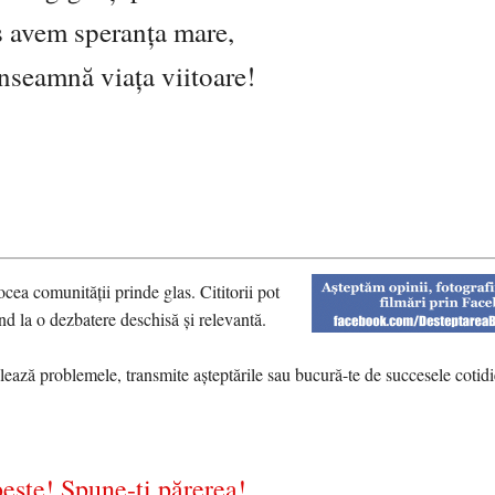
os avem speranța mare,
nseamnă viața viitoare!
cea comunității prinde glas. Cititorii pot
nd la o dezbatere deschisă și relevantă.
alează problemele, transmite așteptările sau bucură-te de succesele cotidi
ește! Spune-ți părerea!