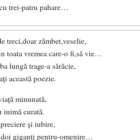
t cu trei-patru pahare…
e treci,doar zâmbet,veselie,
n toata vremea care-o fi,să vie…
a lungă trage-a sărăcie,
ați această poezie.
viață minunată,
u inimă curată.
reciere și iubire,
i doi giganți pentru-omenire…