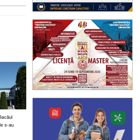
Bacăul
le s-au