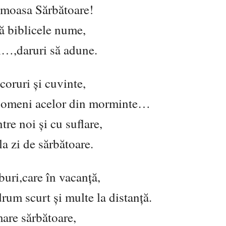
umoasa Sărbătoare!
tă biblicele nume,
 și…,daruri să adune.
coruri și cuvinte,
a pomeni acelor din morminte…
re noi și cu suflare,
la zi de sărbătoare.
buri,care în vacanță,
rum scurt și multe la distanță.
mare sărbătoare,