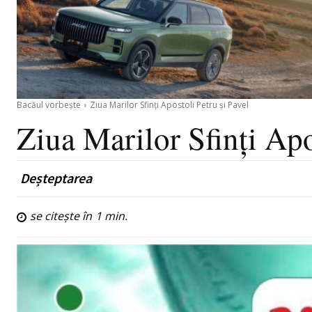
Bacăul vorbește
Ziua Marilor Sfinți Apostoli Petru și Pavel
Ziua Marilor Sfinți Apo
Deșteptarea
se citește în
1
min.