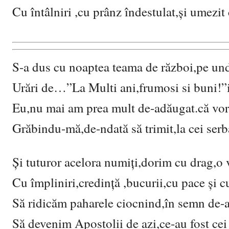
Cu întâlniri ,cu prânz îndestulat,și umezi
S-a dus cu noaptea teama de război,pe und
Urări de…”La Multi ani,frumosi si buni!”i
Eu,nu mai am prea mult de-adăugat.că vorb
Grăbindu-mă,de-ndată să trimit,la cei serb
Și tuturor acelora numiți,dorim cu drag,o 
Cu împliniri,credință ,bucurii,cu pace și c
Să ridicăm paharele ciocnind,în semn de-ap
Să devenim Apostolii de azi,ce-au fost ce