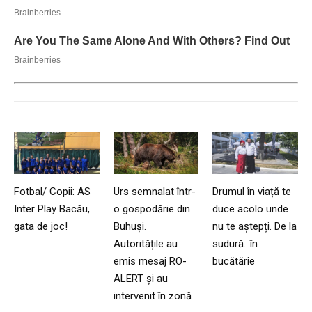
Fotbal/ Copii: AS
Urs semnalat într-
Drumul în viață te
Inter Play Bacău,
o gospodărie din
duce acolo unde
gata de joc!
Buhuși.
nu te aștepți. De la
Autoritățile au
sudură…în
emis mesaj RO-
bucătărie
ALERT și au
intervenit în zonă