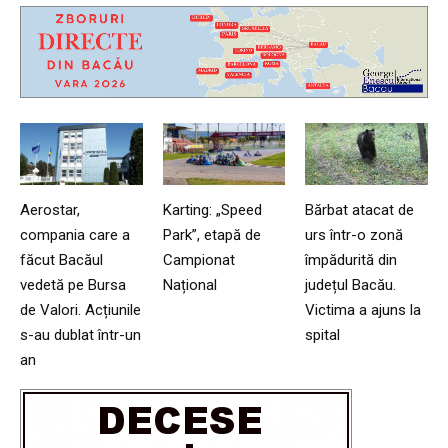
Aerostar,
Karting: „Speed
Bărbat atacat de
compania care a
Park”, etapă de
urs într-o zonă
făcut Bacăul
Campionat
împădurită din
vedetă pe Bursa
Național
județul Bacău.
de Valori. Acțiunile
Victima a ajuns la
s-au dublat într-un
spital
an