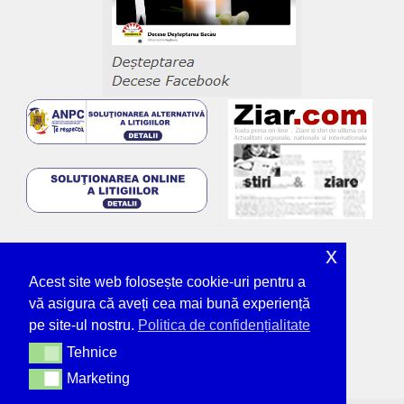
x
Acest site web folosește cookie-uri pentru a
vă asigura că aveți cea mai bună experiență
pe site-ul nostru.
Politica de confidențialitate
Tehnice
Tehnice
Marketing
Marketing