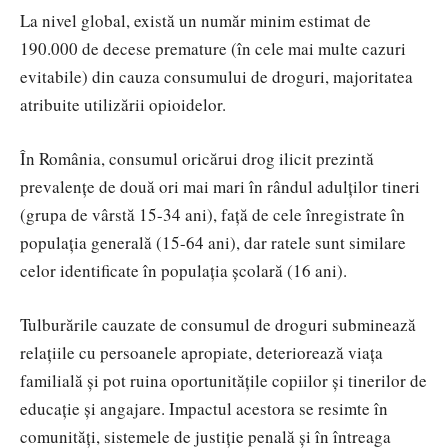
La nivel global, există un număr minim estimat de
190.000 de decese premature (în cele mai multe cazuri
evitabile) din cauza consumului de droguri, majoritatea
atribuite utilizării opioidelor.
În România, consumul oricărui drog ilicit prezintă
prevalențe de două ori mai mari în rândul adulților tineri
(grupa de vârstă 15-34 ani), față de cele înregistrate în
populația generală (15-64 ani), dar ratele sunt similare
celor identificate în populația școlară (16 ani).
Tulburările cauzate de consumul de droguri subminează
relaţiile cu persoanele apropiate, deteriorează viaţa
familială şi pot ruina oportunităţile copiilor și tinerilor de
educaţie şi angajare. Impactul acestora se resimte în
comunităţi, sistemele de justiţie penală şi în întreaga