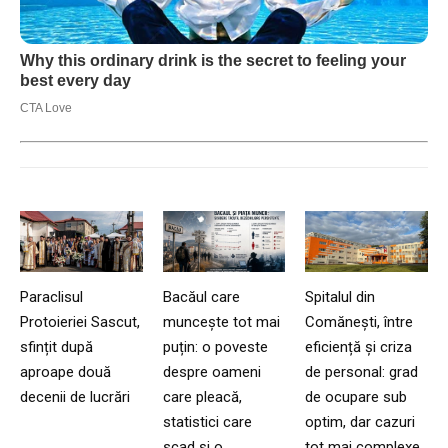
Paraclisul
Bacăul care
Spitalul din
Protoieriei Sascut,
muncește tot mai
Comănești, între
sfințit după
puțin: o poveste
eficiență și criza
aproape două
despre oameni
de personal: grad
decenii de lucrări
care pleacă,
de ocupare sub
statistici care
optim, dar cazuri
scad și o
tot mai complexe