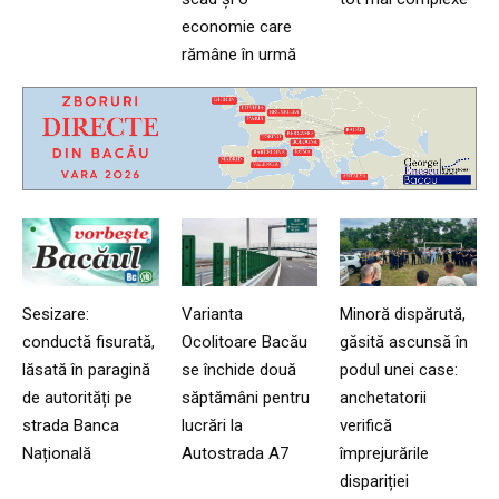
economie care
rămâne în urmă
Sesizare:
Varianta
Minoră dispărută,
conductă fisurată,
Ocolitoare Bacău
găsită ascunsă în
lăsată în paragină
se închide două
podul unei case:
de autorități pe
săptămâni pentru
anchetatorii
strada Banca
lucrări la
verifică
Națională
Autostrada A7
împrejurările
dispariției