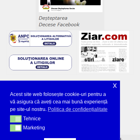
x
Acest site web folosește cookie-uri pentru a
vă asigura că aveți cea mai bună experiență
pe site-ul nostru.
Politica de confidențialitate
Tehnice
Tehnice
Marketing
Marketing
© Deșteptarea - unicul ziar tipărit din Bacău,