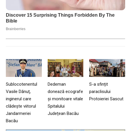
Sublocotenentul
Dedeman
S-a sfințit
Vasile Dănuț,
donează ecografe
paraclisului
inginerul care
și monitoare vitale
Protoieriei Sascut
clădește viitorul
Spitalului
Jandarmeriei
Județean Bacău
Bacău