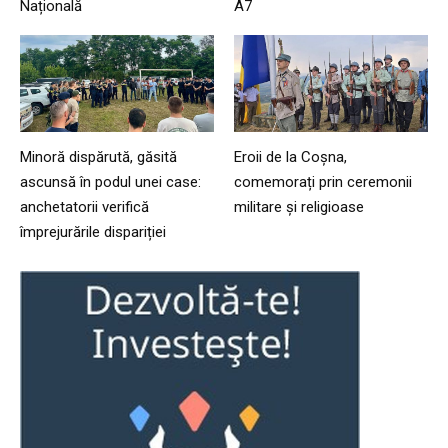
Națională
A7
Minoră dispărută, găsită
Eroii de la Coșna,
ascunsă în podul unei case:
comemorați prin ceremonii
anchetatorii verifică
militare și religioase
împrejurările dispariției