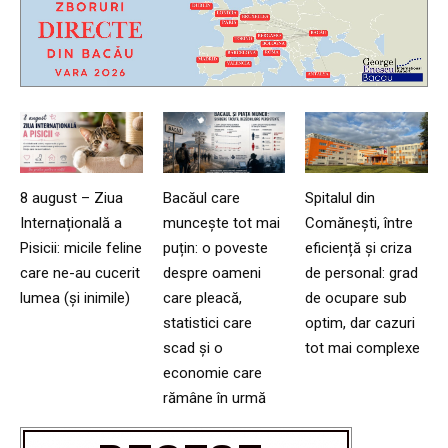
8 august – Ziua
Bacăul care
Spitalul din
Internațională a
muncește tot mai
Comănești, între
Pisicii: micile feline
puțin: o poveste
eficiență și criza
care ne-au cucerit
despre oameni
de personal: grad
lumea (și inimile)
care pleacă,
de ocupare sub
statistici care
optim, dar cazuri
scad și o
tot mai complexe
economie care
rămâne în urmă