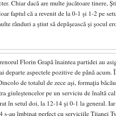
ter. Chiar dacă are multe jucătoare tinere, Ști
r faptul că a revenit de la 0-1 și 1-2 pe setu
multe rânduri a știut să depășească și șocul er
ntrenorul Florin Grapă înaintea partidei au asi
ai departe aspectele pozitive de până acum. 
 Dincolo de totalul de zece ași, formația băcă
ra giuleștencelor pe un serviciu de înaltă cali
at în setul doi, la 12-14 și 0-1 la general. Iar
4 s-au îmbinat perfect cu serviciile Tijanei Tv