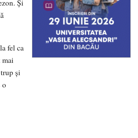
ezon. Și
nă
a fel ca
t mai
trup și
e o