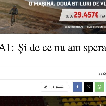
A1: Și de ce nu am spera
11 f
Acțiune