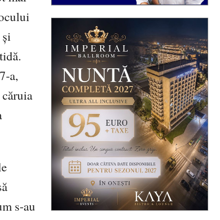
locului
 și
tidă.
7-a,
 căruia
a
le
să
cum s-au