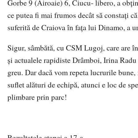
Gorbe 9 (Airoaie) 6, Ciucu- libero, a obți
ce putea fi mai frumos decât să constați că
suferită de Craiova în fața lui Dinamo, a u
Sigur, sâmbătă, cu CSM Lugoj, care are în
și actualele rapidiste Drâmboi, Irina Radu 
greu. Dar dacă vom repeta lucrurile bune, ia
suflet alături de echipă, atunci e loc de sp
plimbare prin parc!
Rezultatele etapei a 17-a