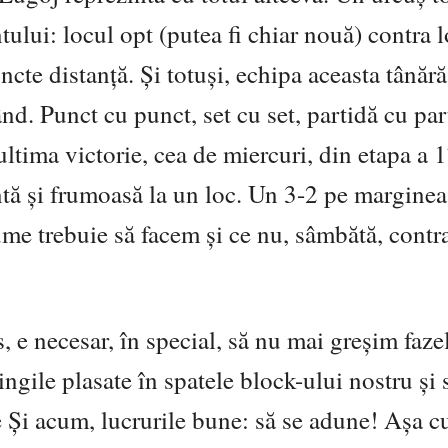
ului: locul opt (putea fi chiar nouă) contra 
te distanță. Și totuși, echipa aceasta tânără
nd. Punct cu punct, set cu set, partidă cu par
ultima victorie, cea de miercuri, din etapa a 1
tă și frumoasă la un loc. Un 3-2 pe marginea
me trebuie să facem și ce nu, sâmbătă, contr
, e necesar, în special, să nu mai greșim faze
ngile plasate în spatele block-ului nostru și 
re Și acum, lucrurile bune: să se adune! Așa 