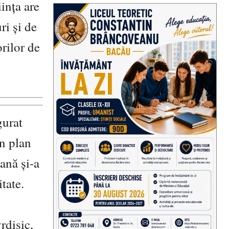
ința are
ri și de
orilor de
gurat
În plan
uană și-a
tate.
rdisic,