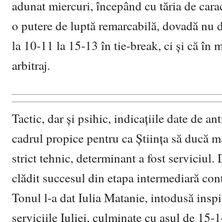
adunat miercuri, începând cu tăria de carac
o putere de luptă remarcabilă, dovadă nu doa
la 10-11 la 15-13 în tie-break, ci și că în 
arbitraj.
Tactic, dar și psihic, indicațiile date de a
cadrul propice pentru ca Știința să ducă m
strict tehnic, determinant a fost serviciul.
clădit succesul din etapa intermediară cont
Tonul l-a dat Iulia Matanie, intodusă inspir
serviciile Iuliei, culminate cu asul de 15-1