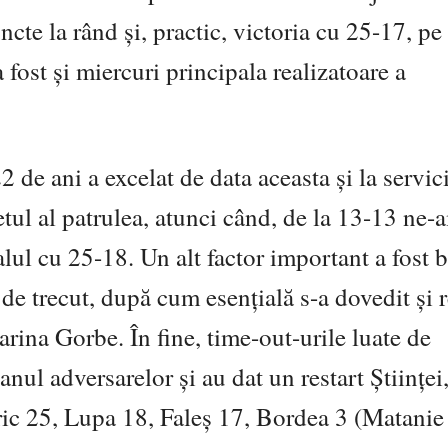
ncte la rând și, practic, victoria cu 25-17, pe
a fost și miercuri principala realizatoare a
2 de ani a excelat de data aceasta și la servic
etul al patrulea, atunci când, de la 13-13 ne-
alul cu 25-18. Un alt factor important a fost b
de trecut, după cum esențială s-a dovedit și 
arina Gorbe. În fine, time-out-urile luate de
ul adversarelor și au dat un restart Științei,
ric 25, Lupa 18, Faleș 17, Bordea 3 (Matanie 