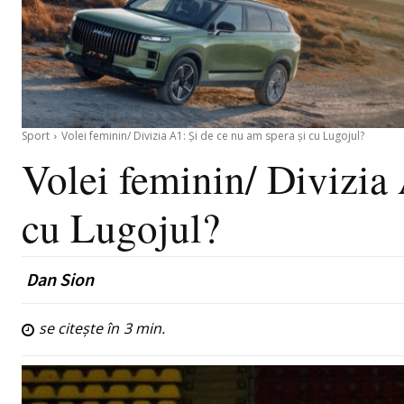
Sport
Volei feminin/ Divizia A1: Și de ce nu am spera și cu Lugojul?
Volei feminin/ Divizia 
cu Lugojul?
Dan Sion
se citește în
3
min.