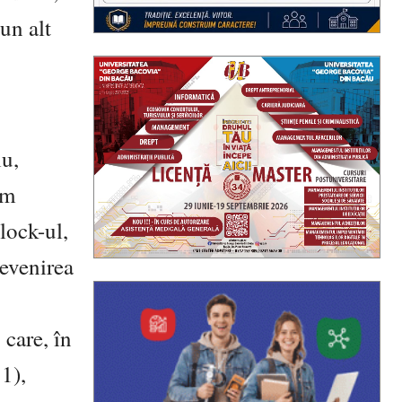
 un alt
iu,
am
lock-ul,
revenirea
 care, în
1),