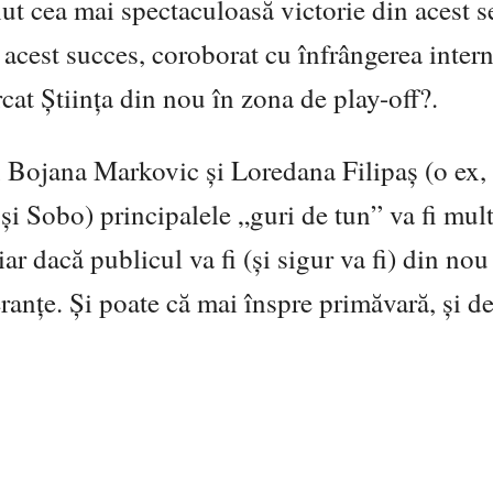
nut cea mai spectaculoasă victorie din acest s
 acest succes, coroborat cu înfrângerea inter
rcat Știința din nou în zona de play-off?.
 Bojana Markovic și Loredana Filipaș (o ex, l
și Sobo) principalele „guri de tun” va fi mul
r dacă publicul va fi (și sigur va fi) din nou 
eranțe. Și poate că mai înspre primăvară, și d