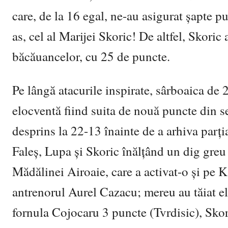
care, de la 16 egal, ne-au asigurat șapte pu
as, cel al Marijei Skoric! De altfel, Skoric 
băcăuancelor, cu 25 de puncte.
Pe lângă atacurile inspirate, sârboaica de 2
elocventă fiind suita de nouă puncte din s
desprins la 22-13 înainte de a arhiva parți
Faleș, Lupa și Skoric înălțând un dig greu 
Mădălinei Airoaie, care a activat-o și pe K
antrenorul Aurel Cazacu; mereu au tăiat elan
fornula Cojocaru 3 puncte (Tvrdisic), Sko