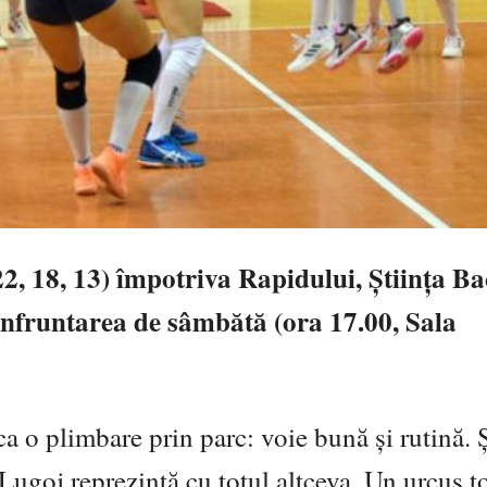
22, 18, 13) împotriva Rapidului, Știința B
confruntarea de sâmbătă (ora 17.00, Sala
 o plimbare prin parc: voie bună și rutină. Ș
- Lugoj reprezintă cu totul altceva. Un urcuș t