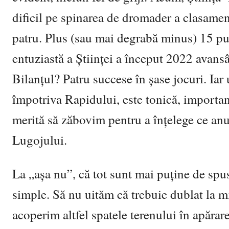
dificil pe spinarea de dromader a clasament
patru. Plus (sau mai degrabă minus) 15 punc
entuziastă a Științei a început 2022 avansâ
Bilanțul? Patru succese în șase jocuri. Iar 
împotriva Rapidului, este tonică, importan
merită să zăbovim pentru a înțelege ce anu
Lugojului.
La „așa nu”, că tot sunt mai puține de spus
simple. Să nu uităm că trebuie dublat la mi
acoperim altfel spatele terenului în apăra