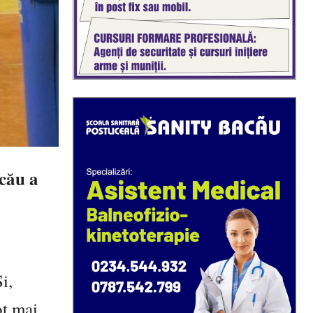
acău a
i,
ot mai