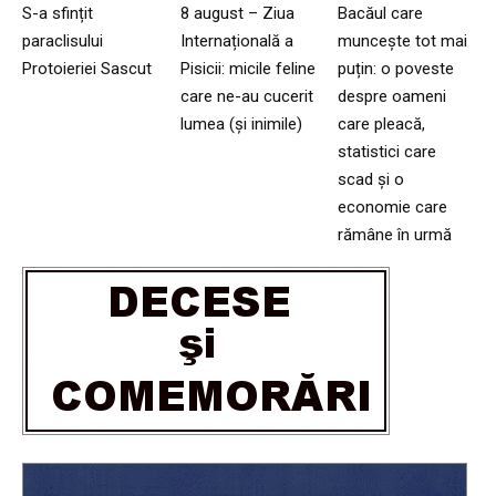
S-a sfințit
8 august – Ziua
Bacăul care
paraclisului
Internațională a
muncește tot mai
Protoieriei Sascut
Pisicii: micile feline
puțin: o poveste
care ne-au cucerit
despre oameni
lumea (și inimile)
care pleacă,
statistici care
scad și o
economie care
rămâne în urmă