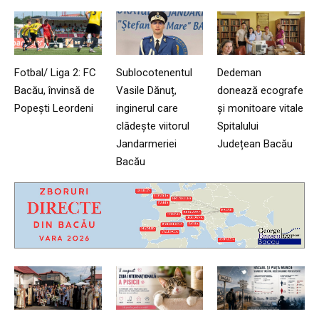
Fotbal/ Liga 2: FC
Sublocotenentul
Dedeman
Bacău, învinsă de
Vasile Dănuț,
donează ecografe
Popești Leordeni
inginerul care
și monitoare vitale
clădește viitorul
Spitalului
Jandarmeriei
Județean Bacău
Bacău