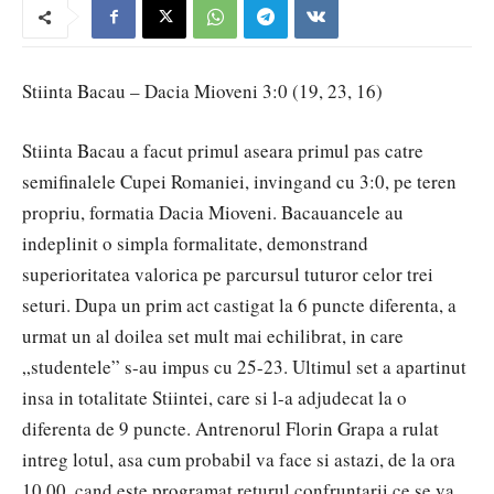
Stiinta Bacau – Dacia Mioveni 3:0 (19, 23, 16)
Stiinta Bacau a facut primul aseara primul pas catre
semifinalele Cupei Romaniei, invingand cu 3:0, pe teren
propriu, formatia Dacia Mioveni. Bacauancele au
indeplinit o simpla formalitate, demonstrand
superioritatea valorica pe parcursul tuturor celor trei
seturi. Dupa un prim act castigat la 6 puncte diferenta, a
urmat un al doilea set mult mai echilibrat, in care
„studentele” s-au impus cu 25-23. Ultimul set a apartinut
insa in totalitate Stiintei, care si l-a adjudecat la o
diferenta de 9 puncte. Antrenorul Florin Grapa a rulat
intreg lotul, asa cum probabil va face si astazi, de la ora
10.00, cand este programat returul confruntarii ce se va