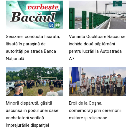
Sesizare: conductă fisurată,
Varianta Ocolitoare Bacău se
lăsată în paragină de
închide două săptămâni
autorități pe strada Banca
pentru lucrări la Autostrada
Națională
A7
Minoră dispărută, găsită
Eroii de la Coșna,
ascunsă în podul unei case:
comemorați prin ceremonii
anchetatorii verifică
militare și religioase
împrejurările dispariției