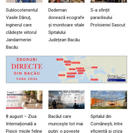
Sublocotenentul
Dedeman
S-a sfințit
Vasile Dănuț,
donează ecografe
paraclisului
inginerul care
și monitoare vitale
Protoieriei Sascut
clădește viitorul
Spitalului
Jandarmeriei
Județean Bacău
Bacău
8 august – Ziua
Bacăul care
Spitalul din
Internațională a
muncește tot mai
Comănești, între
Pisicii: micile feline
puțin: o poveste
eficiență și criza