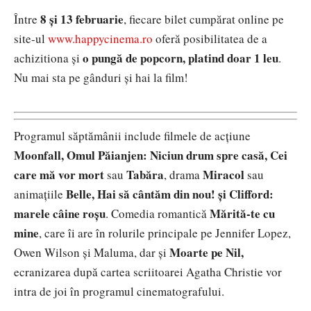
8 și 13 februarie
Între
, fiecare bilet cumpărat online pe
site-ul
www.happycinema.ro
oferă posibilitatea de a
o pungă de popcorn, platind doar 1 leu
achizitiona și
.
Nu mai sta pe gânduri și hai la film!
Programul săptămânii include filmele de acțiune
Moonfall, Omul Păianjen: Niciun drum spre casă, Cei
care mă vor mort
Tabăra
Miracol
sau
, drama
sau
Belle, Hai să cântăm din nou! și Clifford:
animațiile
marele câine roșu
Mărită-te cu
. Comedia romantică
mine
, care îi are în rolurile principale pe Jennifer Lopez,
Moarte pe Nil,
Owen Wilson și Maluma, dar și
ecranizarea după cartea scriitoarei Agatha Christie vor
intra de joi în programul cinematografului.