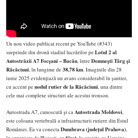
Un nou video publicat recent pe YouTube (#343)
Lotul 2 al
surprinde din dronă stadiul lucrărilor pe
Autostrăzii A7 Focșani – Bacău
Domnești Târg și
, între
Răcăciuni
38,78 km
, în lungime de
. Imaginile din 28
iunie 2025 evidențiază un avans considerabil în șantier,
nodul rutier de la Răcăciuni
cu accent pe
, una dintre
cele mai complexe structuri ale acestui tronson.
Autostrada Moldovei
Autostrada A7, cunoscută și ca
,
este coloana vertebrală a infrastructurii rutiere din Estul
Dumbrava (județul Prahova)
României. Ea va conecta
,
Siret
în apropiere de Ploiești, cu
, la granița cu Ucraina,