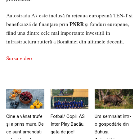
Autostrada A7 este inclusă în rețeaua europeană TEN-T și
PNRR
beneficiază de finanțare prin
și fonduri europene,
fiind una dintre cele mai importante investiții în
infrastructura rutieră a României din ultimele decenii.
Sursa video
Cine a vânat trufe
Fotbal/ Copii: AS
Urs semnalat într-
și a prins mure. De
Inter Play Bacău,
o gospodărie din
ce sunt amendați
gata de joc!
Buhuși.