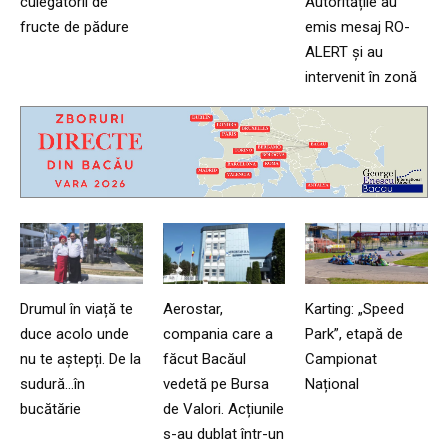
culegătorii de
Autoritățile au
fructe de pădure
emis mesaj RO-
ALERT și au
intervenit în zonă
Drumul în viață te
Aerostar,
Karting: „Speed
duce acolo unde
compania care a
Park”, etapă de
nu te aștepți. De la
făcut Bacăul
Campionat
sudură…în
vedetă pe Bursa
Național
bucătărie
de Valori. Acțiunile
s-au dublat într-un