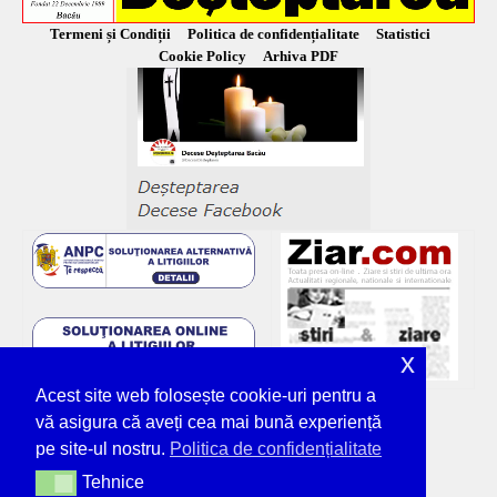
Termeni și Condiții
Politica de confidențialitate
Statistici
Cookie Policy
Arhiva PDF
x
Acest site web folosește cookie-uri pentru a
vă asigura că aveți cea mai bună experiență
pe site-ul nostru.
Politica de confidențialitate
Tehnice
Tehnice