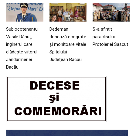
Sublocotenentul
Dedeman
S-a sfințit
Vasile Dănuț,
donează ecografe
paraclisului
inginerul care
și monitoare vitale
Protoieriei Sascut
clădește viitorul
Spitalului
Jandarmeriei
Județean Bacău
Bacău