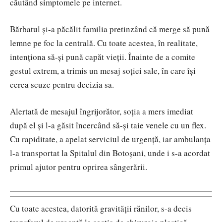
căutând simptomele pe internet.
Bărbatul și-a păcălit familia pretinzând că merge să pună
lemne pe foc la centrală. Cu toate acestea, în realitate,
intenționa să-și pună capăt vieții. Înainte de a comite
gestul extrem, a trimis un mesaj soției sale, în care își
cerea scuze pentru decizia sa.
Alertată de mesajul îngrijorător, soția a mers imediat
după el și l-a găsit încercând să-și taie venele cu un flex.
Cu rapiditate, a apelat serviciul de urgență, iar ambulanța
l-a transportat la Spitalul din Botoșani, unde i s-a acordat
primul ajutor pentru oprirea sângerării.
Cu toate acestea, datorită gravității rănilor, s-a decis