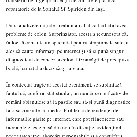
transferul de urgență la secția de chirurgie plastică
reparatorie de la Spitalul Sf. Spiridon din Iași.
După analizele inițiale, medicii au aflat că bărbatul avea
probleme de colon. Surprinzător, acesta a recunoscut că,
în loc să consulte un specialist pentru simptomele sale, a
ales să caute informații pe internet și să-și pună singur
diagnosticul de cancer la colon. Dezamăgit de presupusa
boală, bărbatul a decis să-și ia viața.
În contextul tragic al acestui eveniment, se subliniază
faptul că, conform statisticilor, un număr semnificativ de
români obișnuiesc să ia pastile sau să-și pună diagnostice
fără să consulte un medic. Problema dependenței de
informațiile găsite pe internet, care pot fi incorecte sau
incomplete, este pusă din nou în discuție, evidențiind
necesitatea unei abordări responsabile și a consultării