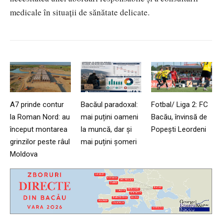
medicale în situații de sănătate delicate.
A7 prinde contur
Bacăul paradoxal:
Fotbal/ Liga 2: FC
la Roman Nord: au
mai puțini oameni
Bacău, învinsă de
început montarea
la muncă, dar și
Popești Leordeni
grinzilor peste râul
mai puțini șomeri
Moldova