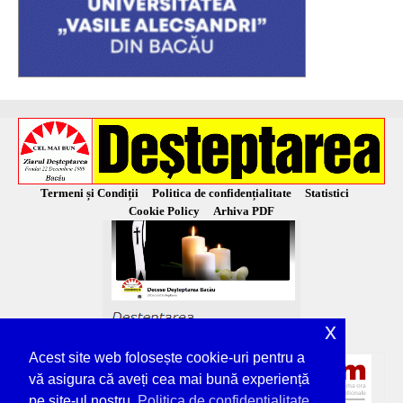
Termeni și Condiții
Politica de confidențialitate
Statistici
Cookie Policy
Arhiva PDF
x
Acest site web folosește cookie-uri pentru a
vă asigura că aveți cea mai bună experiență
pe site-ul nostru.
Politica de confidențialitate