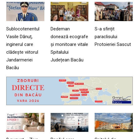
Sublocotenentul
Dedeman
S-a sfințit
Vasile Dănuț,
donează ecografe
paraclisului
inginerul care
și monitoare vitale
Protoieriei Sascut
clădește viitorul
Spitalului
Jandarmeriei
Județean Bacău
Bacău