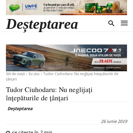
Deșteptarea
Stil de viață
Eu știu
Tudor Ciuhodaru: Nu neglijați înțepăturile de
țânțari
Tudor Ciuhodaru: Nu neglijați
înțepăturile de țânțari
Deșteptarea
26 iunie 2019
se citește în
2
min.