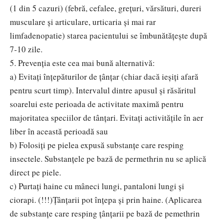
(1 din 5 cazuri) (febră, cefalee, grețuri, vărsături, dureri
musculare și articulare, urticaria și mai rar
limfadenopatie) starea pacientului se îmbunătățește după
7-10 zile.
5. Prevenția este cea mai bună alternativă:
a) Evitați înțepăturilor de țânțar (chiar dacă ieșiți afară
pentru scurt timp). Intervalul dintre apusul și răsăritul
soarelui este perioada de activitate maximă pentru
majoritatea speciilor de tânțari. Evitați activitățile în aer
liber în această perioadă sau
b) Folosiți pe pielea expusă substanțe care resping
insectele. Substanțele pe bază de permethrin nu se aplică
direct pe piele.
c) Purtați haine cu mâneci lungi, pantaloni lungi și
ciorapi. (!!!)Țânțarii pot înțepa și prin haine. (Aplicarea
de substanțe care resping țânțarii pe bază de pemethrin