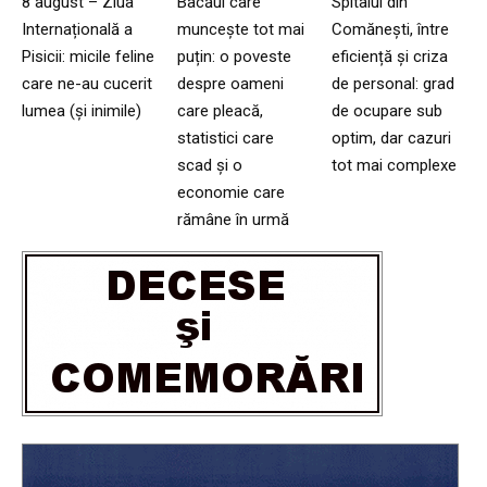
8 august – Ziua
Bacăul care
Spitalul din
Internațională a
muncește tot mai
Comănești, între
Pisicii: micile feline
puțin: o poveste
eficiență și criza
care ne-au cucerit
despre oameni
de personal: grad
lumea (și inimile)
care pleacă,
de ocupare sub
statistici care
optim, dar cazuri
scad și o
tot mai complexe
economie care
rămâne în urmă