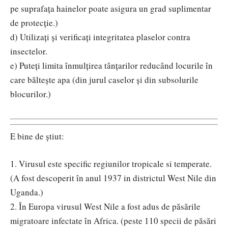
pe suprafața hainelor poate asigura un grad suplimentar
de protecție.)
d) Utilizați și verificați integritatea plaselor contra
insectelor.
e) Puteți limita înmulțirea tânțarilor reducând locurile în
care băltește apa (din jurul caselor și din subsolurile
blocurilor.)
E bine de știut:
1. Virusul este specific regiunilor tropicale si temperate.
(A fost descoperit în anul 1937 in districtul West Nile din
Uganda.)
2. În Europa virusul West Nile a fost adus de păsările
migratoare infectate în Africa. (peste 110 specii de păsări