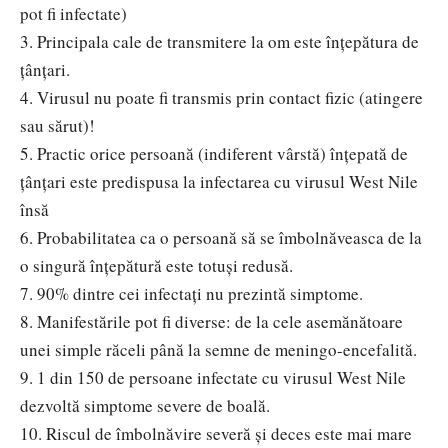
pot fi infectate)
3. Principala cale de transmitere la om este înțepătura de
țânțari.
4. Virusul nu poate fi transmis prin contact fizic (atingere
sau sărut)!
5. Practic orice persoană (indiferent vârstă) înțepată de
țânțari este predispusa la infectarea cu virusul West Nile
însă
6. Probabilitatea ca o persoană să se îmbolnăveasca de la
o singură înțepătură este totuși redusă.
7. 90% dintre cei infectați nu prezintă simptome.
8. Manifestările pot fi diverse: de la cele asemănătoare
unei simple răceli până la semne de meningo-encefalită.
9. 1 din 150 de persoane infectate cu virusul West Nile
dezvoltă simptome severe de boală.
10. Riscul de îmbolnăvire severă și deces este mai mare