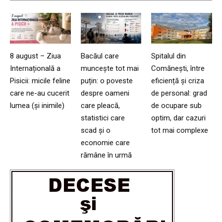
8 august – Ziua
Bacăul care
Spitalul din
Internațională a
muncește tot mai
Comănești, între
Pisicii: micile feline
puțin: o poveste
eficiență și criza
care ne-au cucerit
despre oameni
de personal: grad
lumea (și inimile)
care pleacă,
de ocupare sub
statistici care
optim, dar cazuri
scad și o
tot mai complexe
economie care
rămâne în urmă