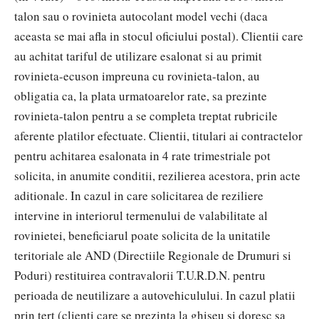
talon sau o rovinieta autocolant model vechi (daca
aceasta se mai afla in stocul oficiului postal). Clientii care
au achitat tariful de utilizare esalonat si au primit
rovinieta-ecuson impreuna cu rovinieta-talon, au
obligatia ca, la plata urmatoarelor rate, sa prezinte
rovinieta-talon pentru a se completa treptat rubricile
aferente platilor efectuate. Clientii, titulari ai contractelor
pentru achitarea esalonata in 4 rate trimestriale pot
solicita, in anumite conditii, rezilierea acestora, prin acte
aditionale. In cazul in care solicitarea de reziliere
intervine in interiorul termenului de valabilitate al
rovinietei, beneficiarul poate solicita de la unitatile
teritoriale ale AND (Directiile Regionale de Drumuri si
Poduri) restituirea contravalorii T.U.R.D.N. pentru
perioada de neutilizare a autovehiculului. In cazul platii
prin tert (clienti care se prezinta la ghiseu si doresc sa