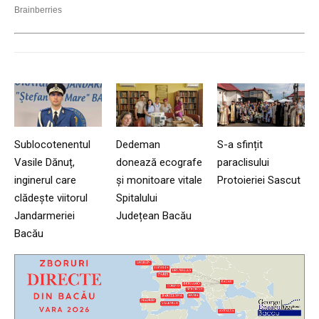
Sublocotenentul
Dedeman
S-a sfințit
Vasile Dănuț,
donează ecografe
paraclisului
inginerul care
și monitoare vitale
Protoieriei Sascut
clădește viitorul
Spitalului
Jandarmeriei
Județean Bacău
Bacău