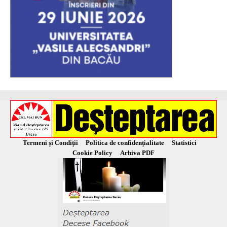
Termeni și Condiții
Politica de confidențialitate
Statistici
Cookie Policy
Arhiva PDF