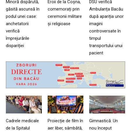
Minoră dispărută,
Eroii de la Coșna,
DSU verifică
găsită ascunsă în
comemorați prin
Ambulanța Bacău
podul unei case:
ceremonii militare
după apariția unor
anchetatorii
și religioase
imagini
verifică
controversate în
împrejurările
timpul
dispariției
transportului unui
pacient
Cadrele medicale
Proiecție de film în
Gimnastică: Un
de la Spitalul
aer liber, sâmbătă,
nou început