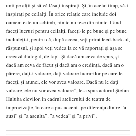
unii pe alții și să vă lăsați inspirați. Și, în acelai timp, să-i
inspirați pe ceilalți. În orice relație care include doi
oameni este un schimb, nimic nu iese din nimic. Când
faceți lucruri pentru ceilalți, faceți-le pe bune și pe bune
includeți-i, pentru că, după aceea, veți primi feed-back-ul,
răspunsul, și apoi veți vedea la ce vă raportați și așa se
creează dialogul, de fapt. Și dacă am ceva de spus, și
dacă am ceva de făcut și dacă am o credință, dacă am o
părere, dați-i valoare, dați valoare lucrurilor pe care le
faceți, și atunci, ele vor avea valoare. Dacă nu le dați
valoare, ele nu vor avea valoare”, le-a spus actorul Ștefan
Huluba elevilor, în cadrul atelierului de teatru de
improvizație, în care a pus accent pe diferența dintre ”a
auzi” și ”a asculta”, ”a vedea” și ”a privi”.