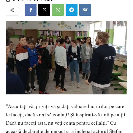
”Ascultați-vă, priviți-vă și dați valoare lucrurilor pe care
le faceți, dacă vreți să contați! Și inspirați-vă unii pe alții.
Dacă nu faceți asta, nu veți conta pentru ceilalți.” Cu
această declarație de impact și-a încheiat actorul Ștefan