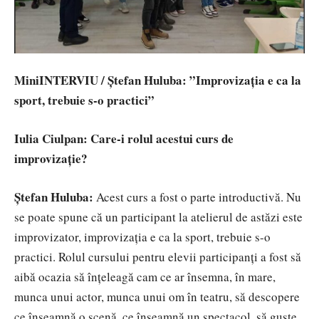
MiniINTERVIU / Ștefan Huluba: ”Improvizația e ca la
sport, trebuie s-o practici”
Iulia Ciulpan: Care-i rolul acestui curs de
improvizație?
Ștefan Huluba:
Acest curs a fost o parte introductivă. Nu
se poate spune că un participant la atelierul de astăzi este
improvizator, improvizația e ca la sport, trebuie s-o
practici. Rolul cursului pentru elevii participanți a fost să
aibă ocazia să înțeleagă cam ce ar însemna, în mare,
munca unui actor, munca unui om în teatru, să descopere
ce înseamnă o scenă, ce înseamnă un spectacol, să guste