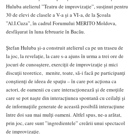
Huluba atelierul ”Teatru de improvizație”, susținut pentru
30 de elevi de clasele a V-a și a VI-a, de la Școala
”Al.I.Cuza”, în cadrul Forumului MERITO Moldova,
desfășurat în luna februarie în Bacău.
Ștefan Huluba și-a construit atelierul ca pe un traseu de
la joc, la revelație, la care s-a ajuns în urma a trei ore de
jocuri de cunoaștere, exerciții de improvizație și mici
discuții teoretice, menite, toate, să-i facă pe participanți
conștienți de ideea de spațiu – în care pot acționa ca
actori, de oamenii cu care interacționează și de emoțiile
care se pot naște din interacțiunea spontană cu ceilalți și
de informațiile generate de această posibilă interacțiune
între doi sau mai mulți oameni. Altfel spus, ne-a arătat,
prin joc, care sunt ”ingredientele” creării unui spectacol
de improvizație.