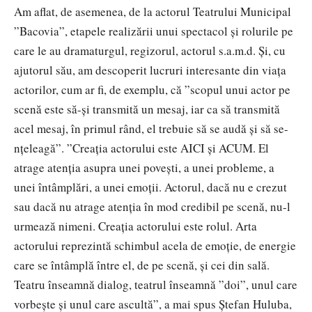
Am aflat, de asemenea, de la actorul Teatrului Municipal
”Bacovia”, etapele realizării unui spectacol și rolurile pe
care le au dramaturgul, regizorul, actorul s.a.m.d. Și, cu
ajutorul său, am descoperit lucruri interesante din viața
actorilor, cum ar fi, de exemplu, că ”scopul unui actor pe
scenă este să-și transmită un mesaj, iar ca să transmită
acel mesaj, în primul rând, el trebuie să se audă și să se-
nțeleagă”. ”Creația actorului este AICI și ACUM. El
atrage atenția asupra unei povești, a unei probleme, a
unei întâmplări, a unei emoții. Actorul, dacă nu e crezut
sau dacă nu atrage atenția în mod credibil pe scenă, nu-l
urmează nimeni. Creația actorului este rolul. Arta
actorului reprezintă schimbul acela de emoție, de energie
care se întâmplă între el, de pe scenă, și cei din sală.
Teatru înseamnă dialog, teatrul înseamnă ”doi”, unul care
vorbește și unul care ascultă”, a mai spus Ștefan Huluba,