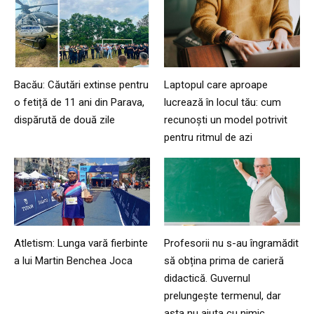
Bacău: Căutări extinse pentru
Laptopul care aproape
o fetiță de 11 ani din Parava,
lucrează în locul tău: cum
dispărută de două zile
recunoști un model potrivit
pentru ritmul de azi
Atletism: Lunga vară fierbinte
Profesorii nu s-au îngramădit
a lui Martin Benchea Joca
să obțina prima de carieră
didactică. Guvernul
prelungește termenul, dar
asta nu ajuta cu nimic