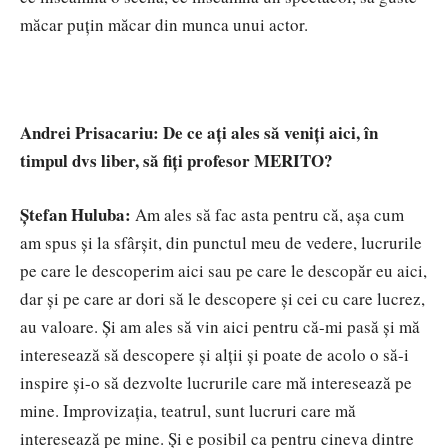
măcar puțin măcar din munca unui actor.
Andrei Prisacariu: De ce ați ales să veniți aici, în
timpul dvs liber, să fiți profesor MERITO?
Ștefan Huluba:
Am ales să fac asta pentru că, așa cum
am spus și la sfârșit, din punctul meu de vedere, lucrurile
pe care le descoperim aici sau pe care le descopăr eu aici,
dar și pe care ar dori să le descopere și cei cu care lucrez,
au valoare. Și am ales să vin aici pentru că-mi pasă și mă
interesează să descopere și alții și poate de acolo o să-i
inspire și-o să dezvolte lucrurile care mă interesează pe
mine. Improvizația, teatrul, sunt lucruri care mă
interesează pe mine. Și e posibil ca pentru cineva dintre