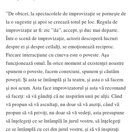
”De obicei, la spectacolele de improvizație se pornește de
la o sugestie și apoi se creează totul pe loc. Regula de
improvizație ar fi: zic ”da”, accept, și duc mai departe.
Într-o scenă de improvizație, actorii descoperă lucruri
despre ei și despre ceilalți, se emoționează reciproc.
Fiecare interacțiune cu cineva este o poveste. Așa
funcționează omul. În orice moment al existenței noastre
spunem o poveste, facem conexiuni, spunem și căutăm
povești. Și asta se întâmplă și la teatru, și asta o să facem
și noi acum. Asta face improvizatorul și asta vă recomand
să faceți: să vă gândiți că ne inspirăm unii pe alții. Când
vă propun să vă ascultați, nu doar să vă auziți, când vă
propun să vă priviți, nu doar să vă vedeți, asta presupune
să înțelegeți ce se întâmplă în jurul vostru, să înțelegeți
ce se întâmplă cu cei din jurul vostru, și să vă inspirați