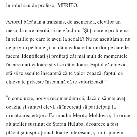
în rolul său de profesor MERITO.
Actorul băcăuan a transmis, de asemenea, elevilor un
mesaj la care merită să ne gândim: ”Știți care e problema
în relațiile pe care le aveți la școală? Nu ne ascultăm și nu
ne privim pe bune și nu dăm valoare lucrurilor pe care le
facem. Identificați și profitați cât mai mult de momentele
în care dați valoare și vi se dă valoare. Faptul că cineva
stă să te asculte înseamnă că te valorizeaază, faptul că
cineva te privește înseamnă că te valorizează.”
În concluzie, noi vă recomandăm că, dacă o să mai aveți
ocazia, și sunteți elevi, să încercați să participați la
urmatoarea ediție a Forumului Merito Moldova și la orice
alt atelier susținut de Ștefan Huluba, deoarece a fost
plăcut și inspirațional, foarte interesant, și noi spunem,