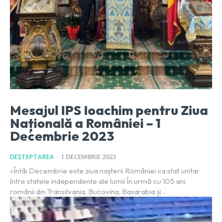
Mesajul IPS Ioachim pentru Ziua
Națională a României – 1
Decembrie 2023
DEȘTEPTAREA
-
1 DECEMBRIE 2023
«Întâi Decembrie este ziua nașterii României ca stat unitar
între statele independente ale lumii În urmă cu 105 ani,
românii din Transilvania, Bucovina, Basarabia și...