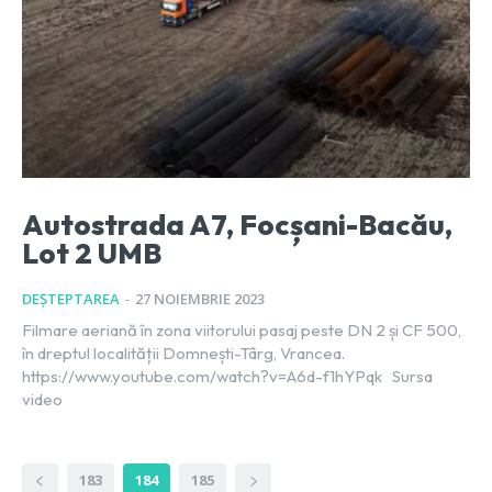
Autostrada A7, Focșani-Bacău,
Lot 2 UMB
DEȘTEPTAREA
-
27 NOIEMBRIE 2023
Filmare aeriană în zona viitorului pasaj peste DN 2 și CF 500,
în dreptul localității Domnești-Târg, Vrancea.
https://www.youtube.com/watch?v=A6d-f1hYPqk Sursa
video
183
184
185