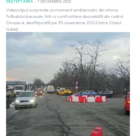
DEȘTEPTAREA
-
1 DECEMBRIE 2023
Videoclipul surprinde un moment emblematic din istoria
fotbalului bacauan, într-o confruntare deosebită din cadrul
Diviziei A, desfășurată pe 30 noiembrie 2002 între Oțelul
Galați...