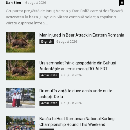
Dan Sion
-
6 august 2026
0
Gruparea pregătită de Ionuț Vetrea și Dan Bolfă care-și desfășoară
activitatea la baza „Play” din Sărata continuă selecția copiilor cu
vârste cuprinse între 5...
Man Injured in Bear Attack in Eastern Romania
6 august 2026
English
Urs semnalat într-o gospodărie din Buhuși.
Autoritățile au emis mesaj RO-ALERT...
6 august 2026
Actualitate
Drumul în viață te duce acolo unde nu te
aștepți. De la...
6 august 2026
Actualitate
Bacău to Host Romanian National Karting
Championship Round This Weekend