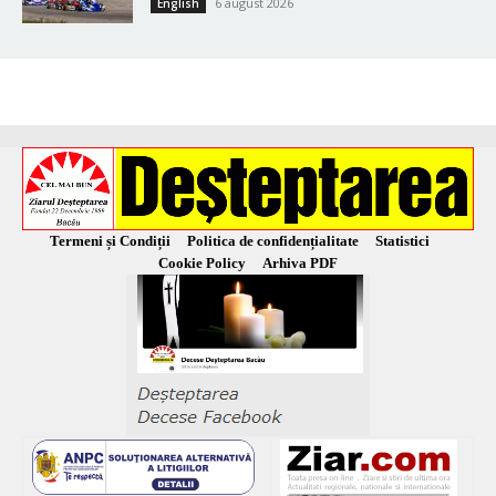
6 august 2026
English
Termeni și Condiții
Politica de confidențialitate
Statistici
Cookie Policy
Arhiva PDF