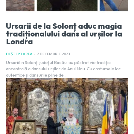
Ursarii de la Solonț aduc magia
tradiționalului dans al urșilor la
Londra
DEȘTEPTAREA
-
2 DECEMBRIE 2023
Ursariil in Solonț, județul Bacău, au păstrat vie tradiția
ancestrală a dansului urșilor de Anul Nou. Cu costumele lor
autentice și dansurile pline de...