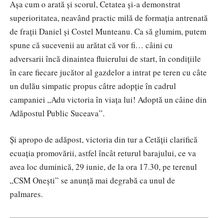
Așa cum o arată și scorul, Cetatea și-a demonstrat
superioritatea, neavând practic milă de formația antrenată
de frații Daniel și Costel Munteanu. Ca să glumim, putem
spune că sucevenii au arătat că vor fi… câini cu
adversarii încă dinaintea fluierului de start, în condițiile
în care fiecare jucător al gazdelor a intrat pe teren cu câte
un dulău simpatic propus câtre adopție în cadrul
campaniei „Adu victoria în viața lui! Adoptă un câine din
Adăpostul Public Suceava”.
Și apropo de adăpost, victoria din tur a Cetății clarifică
ecuația promovării, astfel încât returul barajului, ce va
avea loc duminică, 29 iunie, de la ora 17.30, pe terenul
„CSM Onești” se anunță mai degrabă ca unul de
palmares.