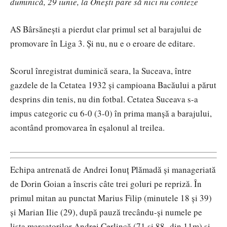
duminică, 29 iunie, la Onești pare să nici nu conteze
AS Bârsănești a pierdut clar primul set al barajului de
promovare în Liga 3. Și nu, nu e o eroare de editare.
Scorul înregistrat duminică seara, la Suceava, între
gazdele de la Cetatea 1932 și campioana Bacăului a părut
desprins din tenis, nu din fotbal. Cetatea Suceava s-a
impus categoric cu 6-0 (3-0) în prima manșă a barajului,
acontând promovarea în eșalonul al treilea.
Echipa antrenată de Andrei Ionuț Plămadă și manageriată
de Dorin Goian a înscris câte trei goluri pe repriză. În
primul mitan au punctat Marius Filip (minutele 18 și 39)
și Marian Ilie (29), după pauză trecându-și numele pe
lista marcatorilor Andrei Cerlincă (71 și 88- din 11m) și