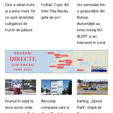
Cine a vânat trufe
Fotbal/ Copii: AS
Urs semnalat într-
și a prins mure. De
Inter Play Bacău,
o gospodărie din
ce sunt amendați
gata de joc!
Buhuși.
culegătorii de
Autoritățile au
fructe de pădure
emis mesaj RO-
ALERT și au
intervenit în zonă
Drumul în viață te
Aerostar,
Karting: „Speed
duce acolo unde
compania care a
Park”, etapă de