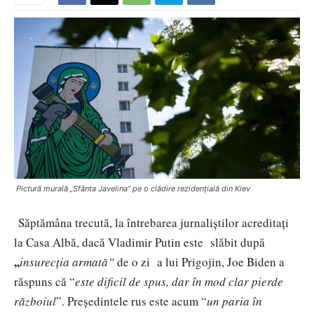
Pictură murală „Sfânta Javelina” pe o clădire rezidențială din Kiev
Săptămâna trecută, la întrebarea jurnaliştilor acreditați
la Casa Albă, dacă Vladimir Putin este slăbit după
,,
insurecția armată”
de o zi a lui Prigojin, Joe Biden a
răspuns că “
este dificil de spus, dar în mod clar pierde
războiul
”. Preşedintele rus este acum “
un paria în