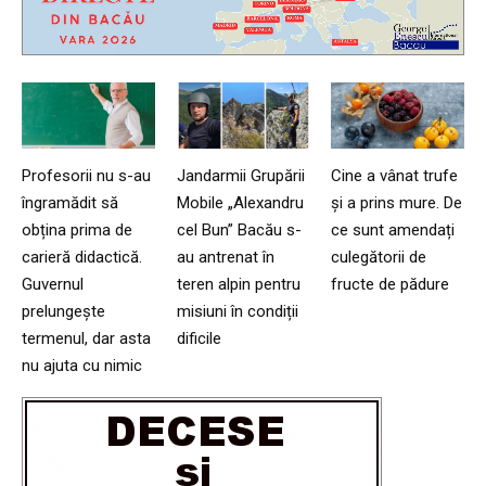
Profesorii nu s-au
Jandarmii Grupării
Cine a vânat trufe
îngramădit să
Mobile „Alexandru
și a prins mure. De
obțina prima de
cel Bun” Bacău s-
ce sunt amendați
carieră didactică.
au antrenat în
culegătorii de
Guvernul
teren alpin pentru
fructe de pădure
prelungește
misiuni în condiții
termenul, dar asta
dificile
nu ajuta cu nimic