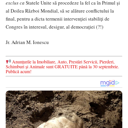
exclus ca
Statele Unite să procedeze la fel ca în Primul și
al Doilea Război Mondial, să se alăture conflictului la
final, pentru a dicta termenii intervenției stabiliți de
Congres în interesul, desigur, al democrației (?!)
Jr. Adrian M. Ionescu
Anunțurile la Imobiliare, Auto, Prestări Servicii, Pierderi,
Schimburi și Animale sunt GRATUITE până la 30 septembrie.
Publică acum!