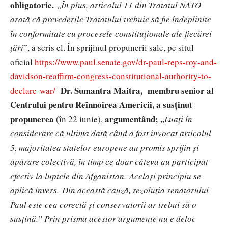
obligatorie.
„
În plus, articolul 11 ​​din Tratatul NATO
arată că prevederile Tratatului trebuie să fie îndeplinite
în conformitate cu procesele constituționale ale fiecărei
țări
”, a scris el. În sprijinul propunerii sale, pe situl
oficial
https://www.paul.senate.gov/dr-paul-reps-roy-and-
davidson-reaffirm-congress-constitutional-authority-to-
Dr. Sumantra Maitra,
membru senior al
declare-war/
Centrului pentru Reînnoirea Americii, a susținut
propunerea
argumentând; ,,
(în 22 iunie),
Luați în
considerare că ultima dată când a fost invocat articolul
5, majoritatea statelor europene au promis sprijin și
apărare colectivă, în timp ce doar câteva au participat
efectiv la luptele din Afganistan. Același principiu se
aplică invers. Din această cauză, rezoluția senatorului
Paul este cea corectă și conservatorii ar trebui să o
susțină.” Prin prisma acestor argumente nu e deloc