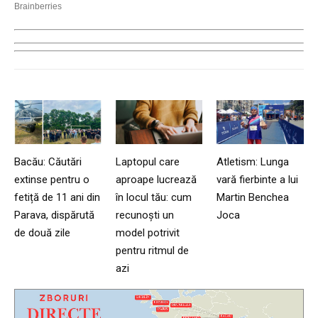
Bacău: Căutări
Laptopul care
Atletism: Lunga
extinse pentru o
aproape lucrează
vară fierbinte a lui
fetiță de 11 ani din
în locul tău: cum
Martin Benchea
Parava, dispărută
recunoști un
Joca
de două zile
model potrivit
pentru ritmul de
azi