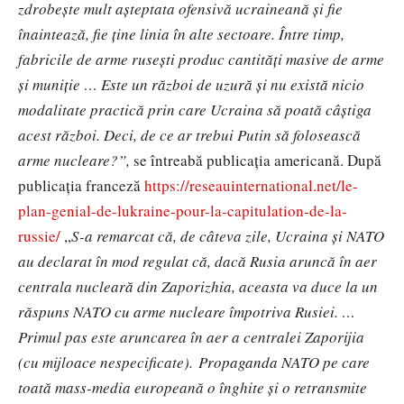
zdrobește mult așteptata ofensivă ucraineană și fie
înaintează, fie ține linia în alte sectoare. Între timp,
fabricile de arme rusești produc cantități masive de arme
și muniție … Este un război de uzură și nu există nicio
modalitate practică prin care Ucraina să poată câștiga
acest război. Deci, de ce ar trebui Putin să folosească
arme nucleare?”,
se întreabă publicația americană. După
publicația franceză
https://reseauinternational.net/le-
plan-genial-de-lukraine-pour-la-capitulation-de-la-
russie/
,,
S-a remarcat că, de câteva zile, Ucraina și NATO
au declarat în mod regulat că, dacă Rusia aruncă în aer
centrala nucleară din Zaporizhia, aceasta va duce la un
răspuns NATO cu arme nucleare împotriva Rusiei. …
Primul pas este aruncarea în aer a centralei Zaporijia
(cu mijloace nespecificate). Propaganda NATO pe care
toată mass-media europeană o înghite și o retransmite