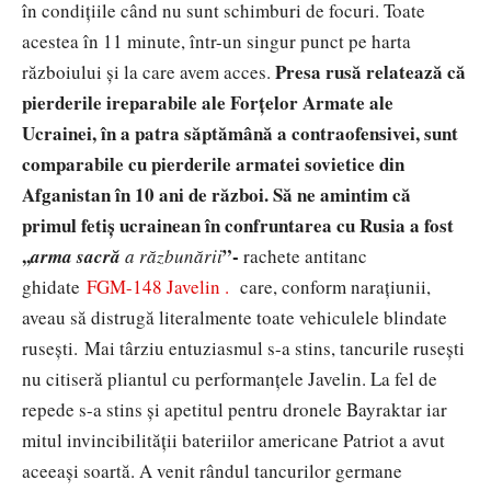
în condițiile când nu sunt schimburi de focuri. Toate
acestea în 11 minute, într-un singur punct pe harta
Presa rusă relatează că
războiului și la care avem acces.
pierderile ireparabile ale Forțelor Armate ale
Ucrainei, în a patra săptămână a contraofensivei, sunt
comparabile cu pierderile armatei sovietice din
Afganistan în 10 ani de război. Să ne amintim că
primul fetiș ucrainean în confruntarea cu Rusia a fost
,,
”-
arma sacră
a răzbunării
rachete antitanc
ghidate
FGM-148 Javelin .
care, conform narațiunii,
aveau să distrugă literalmente toate vehiculele blindate
rusești. Mai târziu entuziasmul s-a stins, tancurile rusești
nu citiseră pliantul cu performanțele Javelin. La fel de
repede s-a stins și apetitul pentru dronele Bayraktar iar
mitul invincibilității bateriilor americane Patriot a avut
aceeași soartă. A venit rândul tancurilor germane