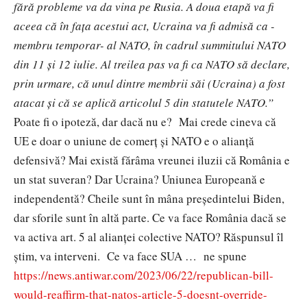
fără probleme va da vina pe Rusia. A doua etapă va fi
aceea că în fața acestui act, Ucraina va fi admisă ca -
membru temporar- al NATO, în cadrul summitului NATO
din 11 și 12 iulie. Al treilea pas va fi ca NATO să declare,
prin urmare, că unul dintre membrii săi (Ucraina) a fost
atacat și că se aplică articolul 5 din statutele NATO.”
Poate fi o ipoteză, dar dacă nu e? Mai crede cineva că
UE e doar o uniune de comerț și NATO e o alianță
defensivă? Mai există fărâma vreunei iluzii că România e
un stat suveran? Dar Ucraina? Uniunea Europeană e
independentă? Cheile sunt în mâna președintelui Biden,
dar sforile sunt în altă parte. Ce va face România dacă se
va activa art. 5 al alianței colective NATO? Răspunsul îl
știm, va interveni. Ce va face SUA … ne spune
https://news.antiwar.com/2023/06/22/republican-bill-
would-reaffirm-that-natos-article-5-doesnt-override-