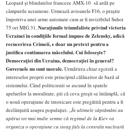
Leopard și blindatelor franceze AMX-10 să ardă pe
câmpurile ucrainene. Urmează avioanele F16, o praștie
împotriva unei arme automate cum ar fi invizibilul Suhoi
Narațiunile triumfaliste privind victoria
75 ori MIG 31.
Ucrainei în condițiile formal impuse de Zelensky, adică
recucerirea Crimeii, e doar un pretext pentru a
justifica continuarea măcelului. Cui folosește?
Democrației din Ucraina, democrației în general?
Guvernele nu sunt morale.
Urmărirea chiar egoistă a
intereselor proprii este principiul călăuzitor de bază al
sistemului. Când politicienii se ascund în spatele
apelurilor la moralitate, știi că ceva greșit se întâmplă, că
o nouă operațiune de intoxicare este pregătită pentru a fi
dezlănțuită asupra populației. ,,
În ultimele săptămâni au
apărut tot mai multe semne că regimul de la Kiev va
organiza o operațiune cu steag fals la centrala nucleară