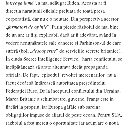
întreaga lume
”, a mai adăugat Biden. Aceasta ar fi
direcția narațiunii oficiale preluată de toată presa
corporatistă, dar nu e o noutate. Din perspectiva acestor
,,
formatori de opinie
”, Putin pierde războiul de mai bine
de un an; ar fi și explicabil dacă ar fi adevărat, având în
vedere nenumăratele sale cancere și Parkinson-ul de care
suferă (boli ,,
descoperite
” de serviciile secrete britanice).
În ciuda Secret Intelligence Service, harta conflictului se
încăpățânează să arate altcumva decât propaganda
oficială. De fapt, episodul revoltei mercenarilor nu a
făcut decât să întărească autoritatea președintelui
Federației Ruse. De la începutul conflictului din Ucraina,
Marea Britanie a schimbat trei guverne, Franța este în
flăcări la propriu, iar Europa gâfâie sub sarcina
obligațiilor impuse de aliatul de peste ocean. Pentru SUA,
războiul a fost mereu o oportunitate iar acum are o nouă