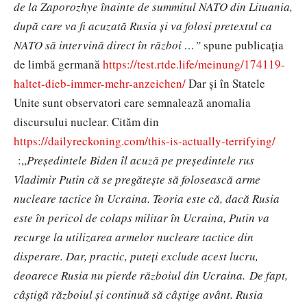
de la Zaporozhye înainte de summitul NATO din Lituania,
după care va fi acuzată Rusia și va folosi pretextul ca
NATO să intervină direct în război …”
spune publicația
de limbă germană
https://test.rtde.life/meinung/174119-
haltet-dieb-immer-mehr-anzeichen/
Dar și în Statele
Unite sunt observatori care semnalează anomalia
discursului nuclear. Cităm din
https://dailyreckoning.com/this-is-actually-terrifying/
:,,
Președintele Biden îl acuză pe președintele rus
Vladimir Putin că se pregătește să folosească arme
nucleare tactice în Ucraina. Teoria este că, dacă Rusia
este în pericol de colaps militar în Ucraina, Putin va
recurge la utilizarea armelor nucleare tactice din
disperare. Dar, practic, puteți exclude acest lucru,
deoarece Rusia nu pierde războiul din Ucraina. De fapt,
câștigă războiul și continuă să câștige avânt. Rusia