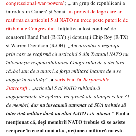
congressional-war-powers/
; ,,..un grup de republicani a
introdus în Cameră și Senat
un proiect de lege care ar
reafirma că articolul 5 al NATO nu trece peste puterile de
război ale Congresului.
Inițiativa a fost condusă de
senatorul Rand Paul (R-KY) și deputații Chip Roy (R-TX)
și Warren Davidson (R-OH).
„Am introdus o rezoluție
prin care se reafirmă că articolul 5 din Tratatul NATO nu
înlocuiește responsabilitatea Congresului de a declara
război sau de a autoriza forța militară înainte de a se
a
angaja în ostilități
”,
scris Paul în
Responsible
Statecraft
. ,,
Articolul 5 al NATO subliniază
angajamentele de apărare reciprocă ale alianței celor 31
de membri,
dar nu înseamnă automat că SUA trebuie să
Paul a
intervină militar dacă un aliat NATO este atacat
.”
menționat că, deși membrii NATO trebuie să se asiste
reciproc în cazul unui atac, acțiunea militară nu este