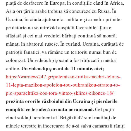
piață de desfacere în Europa, în condițiile când în Africa,
Asia ori țările arabe trebuia să concureze cu Rusia. În
Ucraina, în ciuda ajutoarelor militare și armelor primite
pe datorie nu se întrevăd auspicii favorabile. Țara e
sfâșiată și cei mai vrednici bărbați continuă să moară,
mânați în abatorul rusesc. În curând, Ucraina, curățată de
patrioții fanatici, va rămâne un teritoriu numai bun de
colonizat. Un videoclip șocant a fost difuzat în media
Un videoclip șocant de 11 minute, aici;
online.
https://warnews247.gr/polemisan-iroika-mechri-telous-
11-lepta-mazikon-apoleion-tou-oukranikou-stratou-to-
pio-sparachtiko-eos-tora-vinteo-sklires-eikones-18/
prezintă ororile războiului din Ucraina și pierderile
cumplite ce le suferă armata ucraineană.
Cel puțin
cinci soldați ucraineni ai Brigăzii 47 sunt mutilați de
minele terestre în incercarea de a-și salva camarazii răniți