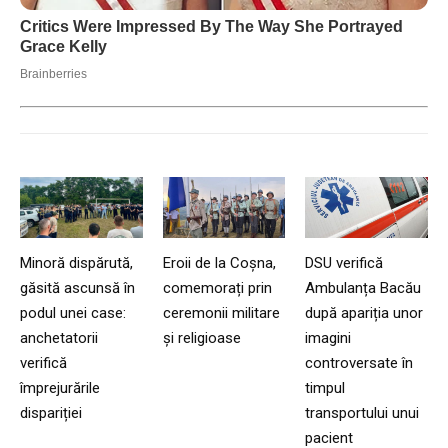
Minoră dispărută,
Eroii de la Coșna,
DSU verifică
găsită ascunsă în
comemorați prin
Ambulanța Bacău
podul unei case:
ceremonii militare
după apariția unor
anchetatorii
și religioase
imagini
verifică
controversate în
împrejurările
timpul
dispariției
transportului unui
pacient