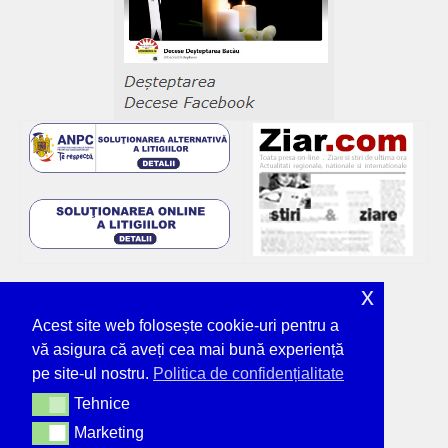
x
Acest site web folosește cookie-uri pentru a
vă asigura că aveți cea mai bună experiență
pe site-ul nostru.
Politica de confidențialitate
Tehnice
Tehnice
Marketing
Marketing