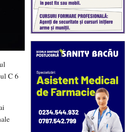
ul
nul C 6
ai
nale