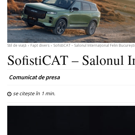
Stil de viață
Fapt divers
SofistiCAT – Salonul Internațional Felin București
SofistiCAT – Salonul I
Comunicat de presa
se citește în
1
min.