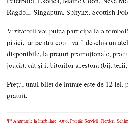
Peterbold, Exotică, Maine Coon, Neva Mas
Ragdoll, Singapura, Sphynx, Scottish Fol
Vizitatorii vor putea participa la o tombol
pisici, iar pentru copii va fi deschis un ate
disponibile, la prețuri promoționale, produs
joacă), cât și iubitorilor acestora (bijuterii,
Prețul unui bilet de intrare este de 12 lei, 
gratuit.
Anunțurile la Imobiliare, Auto, Prestări Servicii, Pierderi, S