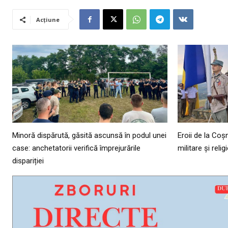
Acțiune
Minoră dispărută, găsită ascunsă în podul unei
Eroii de la Co
case: anchetatorii verifică împrejurările
militare și reli
dispariției