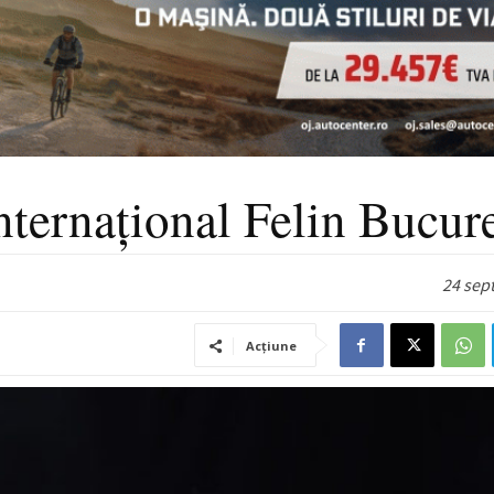
nternațional Felin Bucure
24 sep
Acțiune