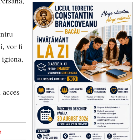
Persană,
entru
, vor fi
 igiena,
u acces
!