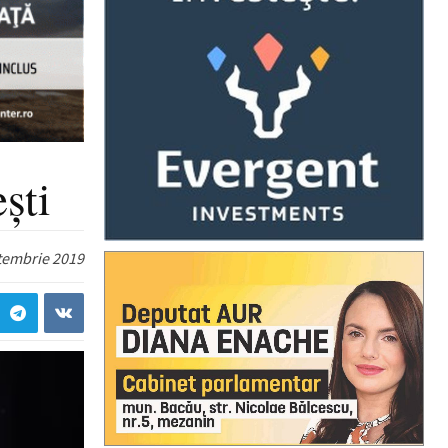
ști
tembrie 2019