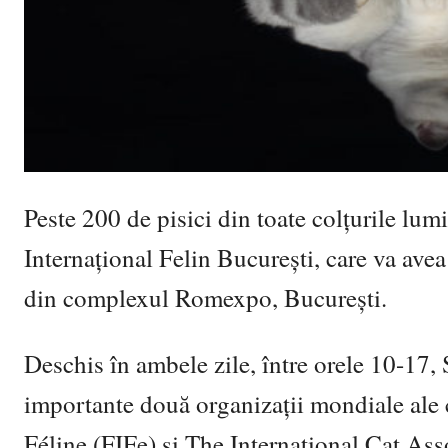
Peste 200 de pisici din toate colțurile lum
Internațional Felin București, care va avea
din complexul Romexpo, București.
Deschis în ambele zile, între orele 10-17, 
importante două organizații mondiale ale c
Féline (FIFe) și The International Cat As