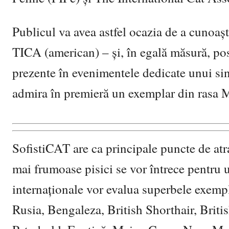
Publicul va avea astfel ocazia de a cunoaș
TICA (american) – și, în egală măsură, pos
prezente în evenimentele dedicate unui sing
admira în premieră un exemplar din rasa 
SofistiCAT are ca principale puncte de at
mai frumoase pisici se vor întrece pentru 
internaționale vor evalua superbele exempl
Rusia, Bengaleza, British Shorthair, Bri