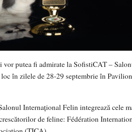
ii vor putea fi admirate la SofistiCAT – Salon
 loc în zilele de 28-29 septembrie în Pavilio
Salonul Internațional Felin integrează cele m
rescătorilor de feline: Fédération Internatio
sociation (TICA).