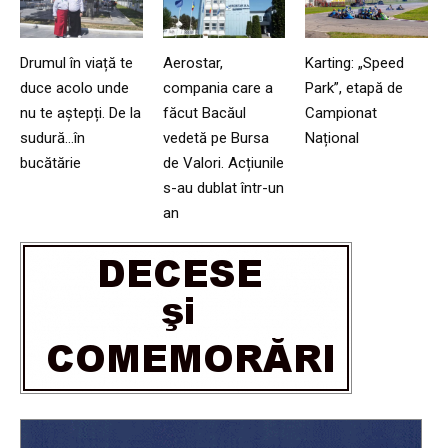
Drumul în viață te
Aerostar,
Karting: „Speed
duce acolo unde
compania care a
Park”, etapă de
nu te aștepți. De la
făcut Bacăul
Campionat
sudură…în
vedetă pe Bursa
Național
bucătărie
de Valori. Acțiunile
s-au dublat într-un
an