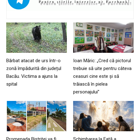
Bărbat atacat de urs într-o
Ioan Măric: „Cred că pictorul
zonă împădurită din județul
trebuie să uite pentru câteva
Bacău. Victima a ajuns la
ceasuri cine este și să
spital
trăiască în pielea
personajului”
Promenada Bistriței va fi
Schimbarea la Faţă a