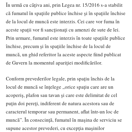
În urmă cu câțiva ani, prin Legea nr. 15/2016 s-a stabilit
că fumatul în spațiile publice închise și în spațiile închise
de la locul de muncă este interzis. Cei care vor fuma în
aceste spații vor fi sancționați cu amenzi de sute de lei.
Prin urmare, fumatul este interzis în toate spațiile publice
închise, precum și în spațiile închise de la locul de
muncă, un ghid referitor la aceste aspecte fiind publicat
de Guvern la momentul apariției modificărilor.
Conform prevederilor legale, prin spațiu închis de la
locul de muncă se înțelege „orice spaţiu care are un
acoperiş, plafon sau tavan şi care este delimitat de cel
puţin doi pereţi, indiferent de natura acestora sau de
caracterul temporar sau permanent, aflat într-un loc de
muncă”. În consecință, fumatul în mașina de serviciu se
supune acestor prevederi, cu excepția mașinilor