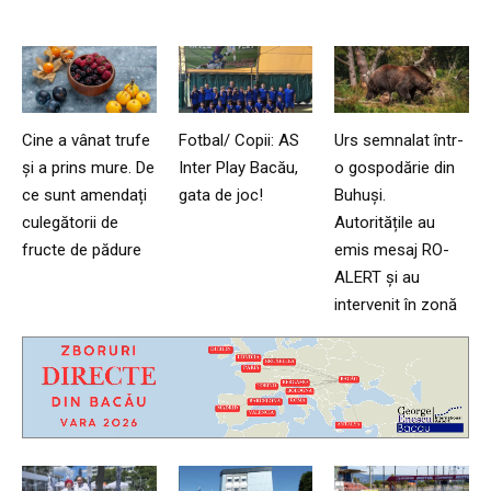
Cine a vânat trufe
Fotbal/ Copii: AS
Urs semnalat într-
și a prins mure. De
Inter Play Bacău,
o gospodărie din
ce sunt amendați
gata de joc!
Buhuși.
culegătorii de
Autoritățile au
fructe de pădure
emis mesaj RO-
ALERT și au
intervenit în zonă