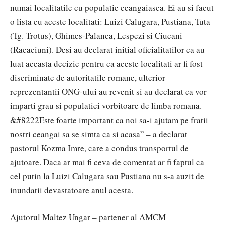
numai localitatile cu populatie ceangaiasca. Ei au si facut
o lista cu aceste localitati: Luizi Calugara, Pustiana, Tuta
(Tg. Trotus), Ghimes-Palanca, Lespezi si Ciucani
(Racaciuni). Desi au declarat initial oficialitatilor ca au
luat aceasta decizie pentru ca aceste localitati ar fi fost
discriminate de autoritatile romane, ulterior
reprezentantii ONG-ului au revenit si au declarat ca vor
imparti grau si populatiei vorbitoare de limba romana.
&#8222Este foarte important ca noi sa-i ajutam pe fratii
nostri ceangai sa se simta ca si acasa” – a declarat
pastorul Kozma Imre, care a condus transportul de
ajutoare. Daca ar mai fi ceva de comentat ar fi faptul ca
cel putin la Luizi Calugara sau Pustiana nu s-a auzit de
inundatii devastatoare anul acesta.
Ajutorul Maltez Ungar – partener al AMCM