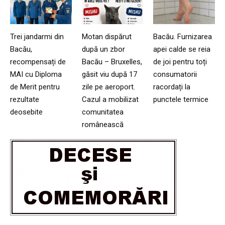
Trei jandarmi din
Motan dispărut
Bacău. Furnizarea
Bacău,
după un zbor
apei calde se reia
recompensați de
Bacău – Bruxelles,
de joi pentru toți
MAI cu Diploma
găsit viu după 17
consumatorii
de Merit pentru
zile pe aeroport.
racordați la
rezultate
Cazul a mobilizat
punctele termice
deosebite
comunitatea
românească