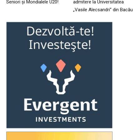
Seniori și Mondialele U20!
admitere la Universitatea
„Vasile Alecsandri” din Bacău