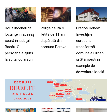
Două incendii de
Poliția caută o
Dragoș Benea:
locuințe în aceeași
fetiță de 11 ani
Investițiile
seară în județul
dispărută din
europene
Bacău. O
comuna Parava
transformă
persoană a ajuns
comunele Filipeni
la spital cu arsuri
și Stănișești în
exemple de
dezvoltare locală