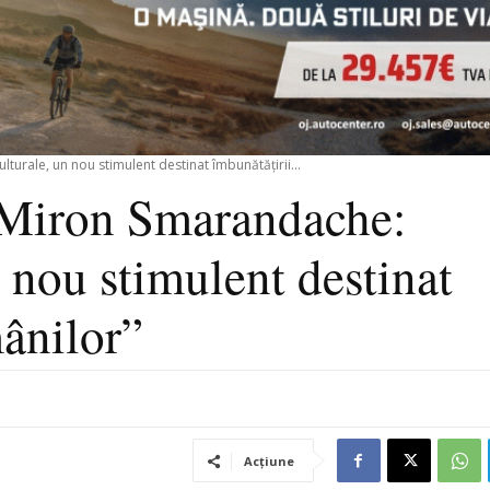
urale, un nou stimulent destinat îmbunătăţirii...
 Miron Smarandache:
n nou stimulent destinat
mânilor”
Acțiune