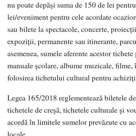
nu poate depăşi suma de 150 de lei pentru
lei/eveniment pentru cele acordate ocazion
sau bilete la spectacole, concerte, proiecţi
expoziţii, permanente sau itinerante, parcu
asemenea, sumele aferente acestor tichete po
manuale şcolare, albume muzicale, filme, î
folosirea tichetului cultural pentru achiziţ
Legea 165/2018 reglementează biletele de v
tichetele de creşă, tichetele culturale şi v
acordă în limitele sumelor prevăzute cu ace
locale.