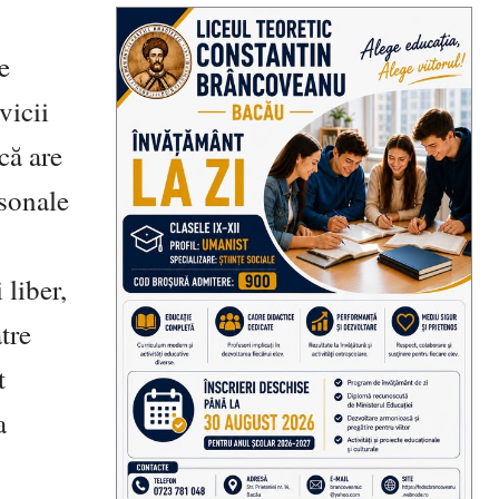
e
vicii
că are
rsonale
 liber,
tre
t
a