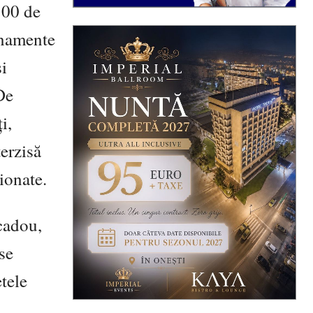
300 de
onamente
şi
De
i,
erzisă
nţionate.
cadou,
se
tele