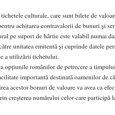
tichetele culturale, care sunt bilete de valoar
pentru achitarea contravalorii de bunuri şi ser
ltural pe suport de hârtie este valabil numai da
 către unitatea emitentă şi cuprinde datele pe
 a utilizării tichetului.
ca opţiunile românilor de petrecere a timpului
acilitate importantă destinată oamenilor de că
rea acestor bonuri de valoare va avea ca efec
rin creşterea numărului celor care participă l