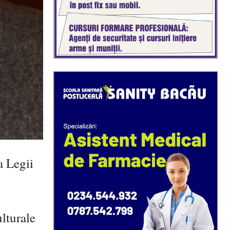
a Legii
lturale