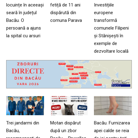
locuințe în aceeași
fetiță de 11 ani
Investițiile
seară în județul
dispărută din
europene
Bacău. O
comuna Parava
transformă
persoană a ajuns
comunele Filipeni
la spital cu arsuri
și Stănișești în
exemple de
dezvoltare locală
Trei jandarmi din
Motan dispărut
Bacău. Furnizarea
Bacău,
după un zbor
apei calde se reia