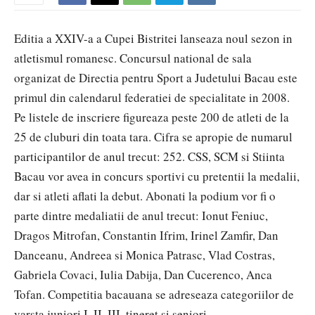
Editia a XXIV-a a Cupei Bistritei lanseaza noul sezon in
atletismul romanesc. Concursul national de sala
organizat de Directia pentru Sport a Judetului Bacau este
primul din calendarul federatiei de specialitate in 2008.
Pe listele de inscriere figureaza peste 200 de atleti de la
25 de cluburi din toata tara. Cifra se apropie de numarul
participantilor de anul trecut: 252. CSS, SCM si Stiinta
Bacau vor avea in concurs sportivi cu pretentii la medalii,
dar si atleti aflati la debut. Abonati la podium vor fi o
parte dintre medaliatii de anul trecut: Ionut Feniuc,
Dragos Mitrofan, Constantin Ifrim, Irinel Zamfir, Dan
Danceanu, Andreea si Monica Patrasc, Vlad Costras,
Gabriela Covaci, Iulia Dabija, Dan Cucerenco, Anca
Tofan. Competitia bacauana se adreseaza categoriilor de
varsta juniori I, II, III, tineret si seniori.