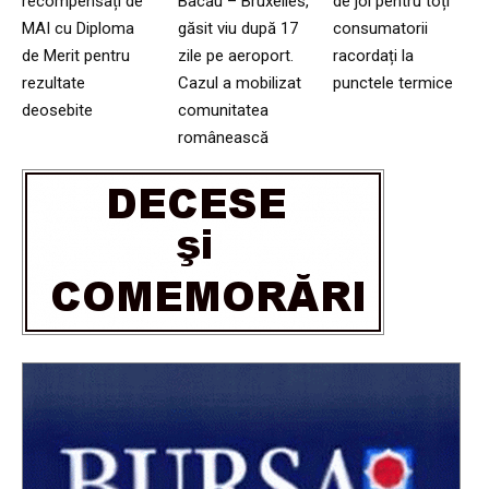
recompensați de
Bacău – Bruxelles,
de joi pentru toți
MAI cu Diploma
găsit viu după 17
consumatorii
de Merit pentru
zile pe aeroport.
racordați la
rezultate
Cazul a mobilizat
punctele termice
deosebite
comunitatea
românească