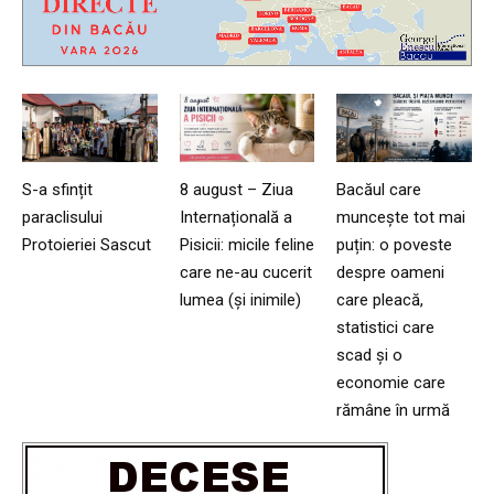
S-a sfințit
8 august – Ziua
Bacăul care
paraclisului
Internațională a
muncește tot mai
Protoieriei Sascut
Pisicii: micile feline
puțin: o poveste
care ne-au cucerit
despre oameni
lumea (și inimile)
care pleacă,
statistici care
scad și o
economie care
rămâne în urmă