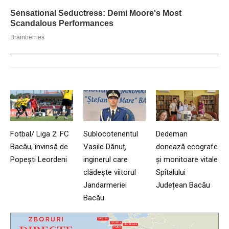
Fotbal/ Liga 2: FC
Sublocotenentul
Dedeman
Bacău, învinsă de
Vasile Dănuț,
donează ecografe
Popești Leordeni
inginerul care
și monitoare vitale
clădește viitorul
Spitalului
Jandarmeriei
Județean Bacău
Bacău