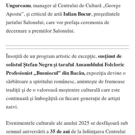
Ungureanu
, manager al Centrului de Cultură „George
Iulian Bucur
Apostu”, și criticul de artă
, președintele
juriului Salonului, care vor prefața ceremonia de
decernare a premiilor Salonului.
susținut de
Însoțită de un program artistic de excepție,
solistul Ștefan Negru și taraful Ansamblului Folcloric
Profesionist „Busuiocul” din Bacău,
expoziția devine o
sărbătoare a spiritului românesc, amintește de frumoase
tradiții și de o valoroasă moștenire culturală care este
continuată și îmbogățită cu fiecare generație de artiști
naivi.
Evenimentele culturale ale anului 2025 se desfășoară sub
35 de ani
semnul aniversării a
de la înființarea Centrului