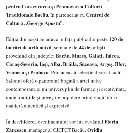
pentru Conservarea și Promovarea Culturii
Tradiționale Bacău
Centrul de
, în parteneriat cu
Cultură „George Apostu”
.
120 de
Ediția din acest an aduce în fața publicului peste
lucrări de artă naivă
44 de artiști
, semnate de
Bacău, Mureș, Galați, Tulcea,
provenind din județele:
Caraș-Severin, Iași, Alba, Brăila, Suceava, Argeș, Ilfov,
Vrancea și Prahova
. Prin această selecție diversificată,
Salonul oferă o panoramă bogată a artei naive
contemporane și un univers plin de farmec și creativitate,
unde tradițiile și poveștile populare prind viață într-o
manieră autentică și expresivă.
Florin
În deschiderea evenimentului vor lua cuvântul
Zăncescu
Ovidiu
, manager al CJCPCT Bacău,