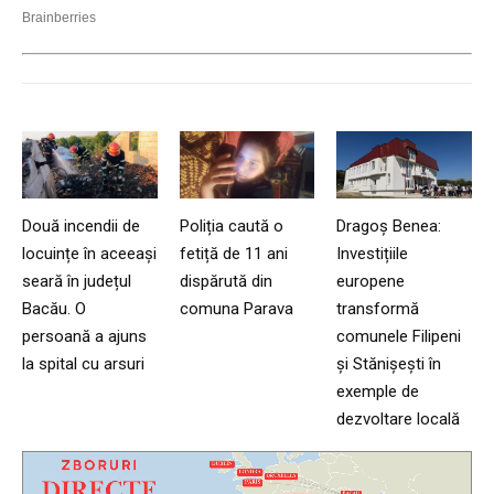
Două incendii de
Poliția caută o
Dragoș Benea:
locuințe în aceeași
fetiță de 11 ani
Investițiile
seară în județul
dispărută din
europene
Bacău. O
comuna Parava
transformă
persoană a ajuns
comunele Filipeni
la spital cu arsuri
și Stănișești în
exemple de
dezvoltare locală