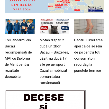
Trei jandarmi din
Motan dispărut
Bacău. Furnizarea
Bacău,
după un zbor
apei calde se reia
recompensați de
Bacău – Bruxelles,
de joi pentru toți
MAI cu Diploma
găsit viu după 17
consumatorii
de Merit pentru
zile pe aeroport.
racordați la
rezultate
Cazul a mobilizat
punctele termice
deosebite
comunitatea
românească