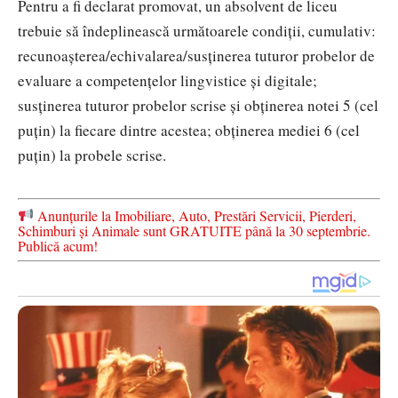
Pentru a fi declarat promovat, un absolvent de liceu
trebuie să îndeplinească următoarele condiţii, cumulativ:
recunoaşterea/echivalarea/susţinerea tuturor probelor de
evaluare a competenţelor lingvistice şi digitale;
susţinerea tuturor probelor scrise şi obţinerea notei 5 (cel
puţin) la fiecare dintre acestea; obţinerea mediei 6 (cel
puţin) la probele scrise.
Anunțurile la Imobiliare, Auto, Prestări Servicii, Pierderi,
Schimburi și Animale sunt GRATUITE până la 30 septembrie.
Publică acum!