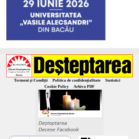
Termeni și Condiții
Politica de confidențialitate
Statistici
Cookie Policy
Arhiva PDF