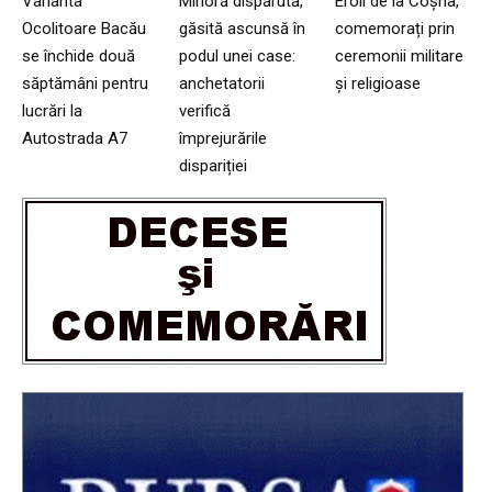
Varianta
Minoră dispărută,
Eroii de la Coșna,
Ocolitoare Bacău
găsită ascunsă în
comemorați prin
se închide două
podul unei case:
ceremonii militare
săptămâni pentru
anchetatorii
și religioase
lucrări la
verifică
Autostrada A7
împrejurările
dispariției