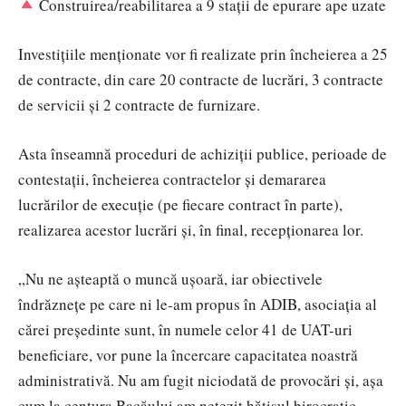
Construirea/reabilitarea a 9 stații de epurare ape uzate
Investițiile menționate vor fi realizate prin încheierea a 25
de contracte, din care 20 contracte de lucrări, 3 contracte
de servicii și 2 contracte de furnizare.
Asta înseamnă proceduri de achiziții publice, perioade de
contestații, încheierea contractelor și demararea
lucrărilor de execuție (pe fiecare contract în parte),
realizarea acestor lucrări și, în final, recepționarea lor.
„Nu ne aşteaptă o muncă ușoară, iar obiectivele
îndrăznețe pe care ni le-am propus în ADIB, asociația al
cărei președinte sunt, în numele celor 41 de UAT-uri
beneficiare, vor pune la încercare capacitatea noastră
administrativă. Nu am fugit niciodată de provocări și, așa
cum la centura Bacăului am netezit hățișul birocratic