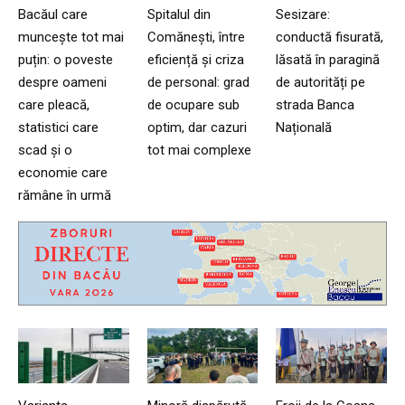
Bacăul care
Spitalul din
Sesizare:
muncește tot mai
Comănești, între
conductă fisurată,
puțin: o poveste
eficiență și criza
lăsată în paragină
despre oameni
de personal: grad
de autorități pe
care pleacă,
de ocupare sub
strada Banca
statistici care
optim, dar cazuri
Națională
scad și o
tot mai complexe
economie care
rămâne în urmă