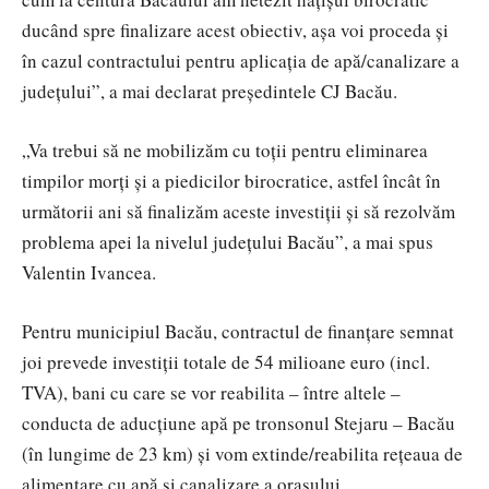
ducând spre finalizare acest obiectiv, așa voi proceda și
în cazul contractului pentru aplicația de apă/canalizare a
județului”, a mai declarat președintele CJ Bacău.
„Va trebui să ne mobilizăm cu toții pentru eliminarea
timpilor morți și a piedicilor birocratice, astfel încât în
următorii ani să finalizăm aceste investiții și să rezolvăm
problema apei la nivelul județului Bacău”, a mai spus
Valentin Ivancea.
Pentru municipiul Bacău, contractul de finanțare semnat
joi prevede investiții totale de 54 milioane euro (incl.
TVA), bani cu care se vor reabilita – între altele –
conducta de aducțiune apă pe tronsonul Stejaru – Bacău
(în lungime de 23 km) și vom extinde/reabilita rețeaua de
alimentare cu apă și canalizare a orașului.