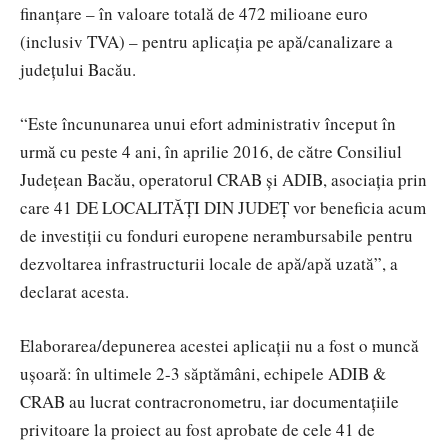
finanțare – în valoare totală de 472 milioane euro
(inclusiv TVA) – pentru aplicația pe apă/canalizare a
județului Bacău.
“Este încununarea unui efort administrativ început în
urmă cu peste 4 ani, în aprilie 2016, de către Consiliul
Județean Bacău, operatorul CRAB și ADIB, asociația prin
care 41 DE LOCALITĂȚI DIN JUDEȚ vor beneficia acum
de investiții cu fonduri europene nerambursabile pentru
dezvoltarea infrastructurii locale de apă/apă uzată”, a
declarat acesta.
Elaborarea/depunerea acestei aplicații nu a fost o muncă
ușoară: în ultimele 2-3 săptămâni, echipele ADIB &
CRAB au lucrat contracronometru, iar documentațiile
privitoare la proiect au fost aprobate de cele 41 de