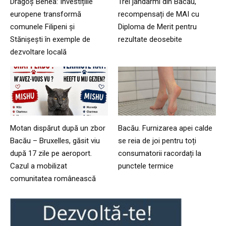
Dragoș Benea: Investițiile
Trei jandarmi din Bacău,
europene transformă
recompensați de MAI cu
comunele Filipeni și
Diploma de Merit pentru
Stănișești în exemple de
rezultate deosebite
dezvoltare locală
Motan dispărut după un zbor
Bacău. Furnizarea apei calde
Bacău – Bruxelles, găsit viu
se reia de joi pentru toți
după 17 zile pe aeroport.
consumatorii racordați la
Cazul a mobilizat
punctele termice
comunitatea românească