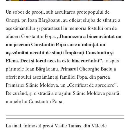
Un sobor de preoți, sub ascultarea protopopului de
Onești, pr. Ioan Bârgăoanu, au oficiat slujba de sfințire a
așezământului și parastasul în memoria fostului om de
„Dumnezeu a binecuvântat un
afaceri Constantin Popa.
om precum Constantin Popa care a înființat un
așezământ ocrotit de sfinții Împărați Constantin și
Elena. Deci și locul acesta este binecuvântat”,
a spus
părintele Ioan Bârgăoanu. Primarul Gheorghe Baciu a
oferit noului așezământ și familiei Popa, din partea
Primăriei Slănic Moldova, un „Certificat de apreciere”.
De curând, și o stradă a orașului Slănic Moldova poartă
numele lui Constantin Popa.
La final, inimosul preot Vasile Tamaș, din Vâlcele