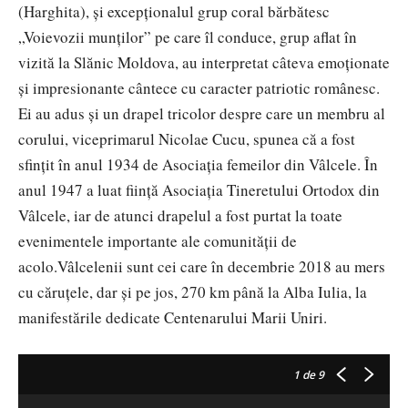
(Harghita), și excepționalul grup coral bărbătesc
„Voievozii munților” pe care îl conduce, grup aflat în
vizită la Slănic Moldova, au interpretat câteva emoționate
și impresionante cântece cu caracter patriotic românesc.
Ei au adus și un drapel tricolor despre care un membru al
corului, viceprimarul Nicolae Cucu, spunea că a fost
sfințit în anul 1934 de Asociația femeilor din Vâlcele. În
anul 1947 a luat ființă Asociația Tineretului Ortodox din
Vâlcele, iar de atunci drapelul a fost purtat la toate
evenimentele importante ale comunității de
acolo.Vâlcelenii sunt cei care în decembrie 2018 au mers
cu căruțele, dar și pe jos, 270 km până la Alba Iulia, la
manifestările dedicate Centenarului Marii Uniri.
1
de 9