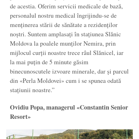
de acestia. Oferim servicii medicale de bază,
personalul nostru medical îngrijindu-se de
menținerea stării de sănătate a rezidenților
noștri. Suntem amplasați în stațiunea Slănic
Moldova la poalele munților Nemira, prin
mijlocul curții noastre trece râul Slănicel, iar
la mai puțin de 5 minute găsim
binecunoscutele izvoare minerale, dar și parcul
din «Perla Moldovei» cum i se spunea odată
stațiunii noastre.”
Ovidiu Popa,
managerul «Constantin Senior
Resort»