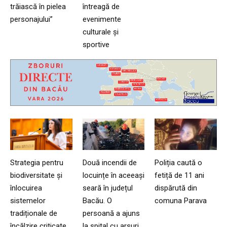
trăiască în pielea
întreagă de
personajului”
evenimente
culturale și
sportive
Strategia pentru
Două incendii de
Poliția caută o
biodiversitate și
locuințe în aceeași
fetiță de 11 ani
înlocuirea
seară în județul
dispărută din
sistemelor
Bacău. O
comuna Parava
tradiționale de
persoană a ajuns
încălzire criticate
la spital cu arsuri