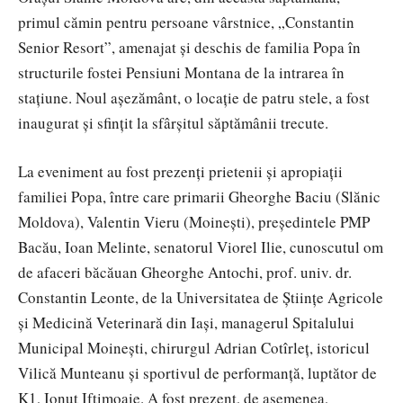
primul cămin pentru persoane vârstnice, „Constantin
Senior Resort”, amenajat și deschis de familia Popa în
structurile fostei Pensiuni Montana de la intrarea în
stațiune. Noul așezământ, o locație de patru stele, a fost
inaugurat și sfințit la sfârșitul săptămânii trecute.
La eveniment au fost prezenți prietenii și apropiații
familiei Popa, între care primarii Gheorghe Baciu (Slănic
Moldova), Valentin Vieru (Moinești), președintele PMP
Bacău, Ioan Melinte, senatorul Viorel Ilie, cunoscutul om
de afaceri băcăuan Gheorghe Antochi, prof. univ. dr.
Constantin Leonte, de la Universitatea de Științe Agricole
și Medicină Veterinară din Iași, managerul Spitalului
Municipal Moinești, chirurgul Adrian Cotîrleț, istoricul
Vilică Munteanu și sportivul de performanță, luptător de
K1, Ionuț Iftimoaie. A fost prezent, de asemenea,