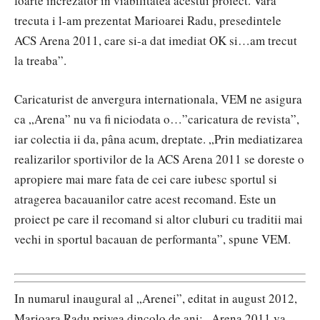
foarte increzator in viabilitatea acestui proiect. Vara
trecuta i l-am prezentat Marioarei Radu, presedintele
ACS Arena 2011, care si-a dat imediat OK si…am trecut
la treaba”.
Caricaturist de anvergura internationala, VEM ne asigura
ca „Arena” nu va fi niciodata o…”caricatura de revista”,
iar colectia ii da, pâna acum, dreptate. „Prin mediatizarea
realizarilor sportivilor de la ACS Arena 2011 se doreste o
apropiere mai mare fata de cei care iubesc sportul si
atragerea bacauanilor catre acest recomand. Este un
proiect pe care il recomand si altor cluburi cu traditii mai
vechi in sportul bacauan de performanta”, spune VEM.
In numarul inaugural al „Arenei”, editat in august 2012,
Marioara Radu privea dincolo de ani: „Arena 2011 va