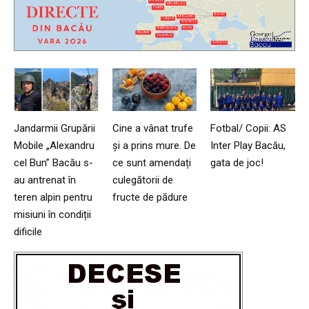
Jandarmii Grupării
Cine a vânat trufe
Fotbal/ Copii: AS
Mobile „Alexandru
și a prins mure. De
Inter Play Bacău,
cel Bun” Bacău s-
ce sunt amendați
gata de joc!
au antrenat în
culegătorii de
teren alpin pentru
fructe de pădure
misiuni în condiții
dificile