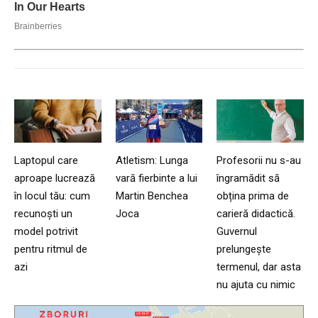
Laptopul care
Atletism: Lunga
Profesorii nu s-au
aproape lucrează
vară fierbinte a lui
îngramădit să
în locul tău: cum
Martin Benchea
obțina prima de
recunoști un
Joca
carieră didactică.
model potrivit
Guvernul
pentru ritmul de
prelungește
azi
termenul, dar asta
nu ajuta cu nimic