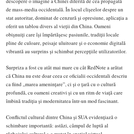
descopere o imagine a Chinei diferită de cea propagată
de mass-media occidentală. În locul clișeelor despre un
stat autoritar, dominat de cenzură și opresiune, aplicația a
oferit un tablou divers al vieții din China. Oameni
obișnuiți care își împărtășesc pasiunile, tradiții locale
pline de culoare, peisaje uluitoare și o economie digitală
vibrantă au surprins și schimbat percepțiile utilizatorilor.
Surpriza a fost cu atât mai mare cu cât RedNote a arătat
că China nu este doar ceea ce oficialii occidentali descriu
ca fiind „marea amenințare”, ci și o țară cu o cultură
profundă, cu oameni creativi și cu un ritm de viață care
îmbină tradiția și modernitatea într-un mod fascinant.
Conflictul cultural dintre China și SUA evidențiază o
schimbare importantă: astăzi, câmpul de luptă al
războiului cultural s-a mutat în spațiul virtual.