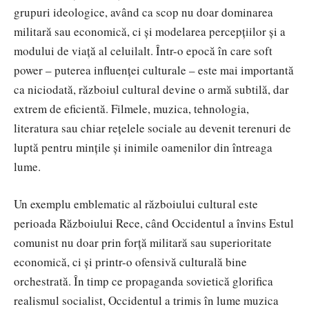
grupuri ideologice, av
ând ca scop nu doar dominarea
militară sau economică, ci și modelarea percepțiilor și a
modului de viață al celuilalt. Într-o epocă în care soft
power – puterea influenței culturale – este mai importantă
ca niciodată, războiul cultural devine o armă subtilă, dar
extrem de eficientă. Filmele, muzica, tehnologia,
literatura sau chiar rețelele sociale au devenit terenuri de
luptă pentru mințile și inimile oamenilor din întreaga
lume.
Un exemplu emblematic al războiului cultural este
perioada Războiului Rece, când Occidentul a învins Estul
comunist nu doar prin forță militară sau superioritate
economică, ci și printr-o ofensivă culturală bine
orchestrată. În timp ce propaganda sovietică glorifica
realismul socialist, Occidentul a trimis în lume muzica