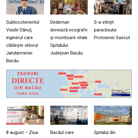
Sublocotenentul
Dedeman
S-a sfințit
Vasile Dănuț,
donează ecografe
paraclisului
inginerul care
și monitoare vitale
Protoieriei Sascut
clădește viitorul
Spitalului
Jandarmeriei
Județean Bacău
Bacău
8 august – Ziua
Bacăul care
Spitalul din