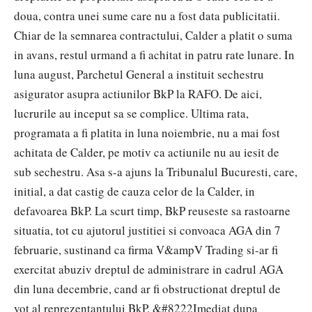
doua, contra unei sume care nu a fost data publicitatii.
Chiar de la semnarea contractului, Calder a platit o suma
in avans, restul urmand a fi achitat in patru rate lunare. In
luna august, Parchetul General a instituit sechestru
asigurator asupra actiunilor BkP la RAFO. De aici,
lucrurile au inceput sa se complice. Ultima rata,
programata a fi platita in luna noiembrie, nu a mai fost
achitata de Calder, pe motiv ca actiunile nu au iesit de
sub sechestru. Asa s-a ajuns la Tribunalul Bucuresti, care,
initial, a dat castig de cauza celor de la Calder, in
defavoarea BkP. La scurt timp, BkP reuseste sa rastoarne
situatia, tot cu ajutorul justitiei si convoaca AGA din 7
februarie, sustinand ca firma V&ampV Trading si-ar fi
exercitat abuziv dreptul de administrare in cadrul AGA
din luna decembrie, cand ar fi obstructionat dreptul de
vot al reprezentantului BkP. &#8222Imediat dupa