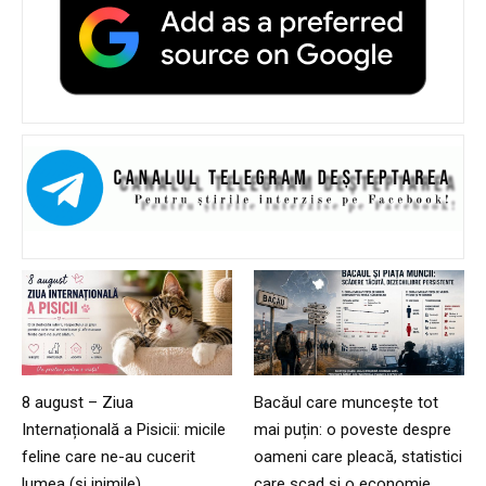
8 august – Ziua
Bacăul care muncește tot
Internațională a Pisicii: micile
mai puțin: o poveste despre
feline care ne-au cucerit
oameni care pleacă, statistici
lumea (și inimile)
care scad și o economie