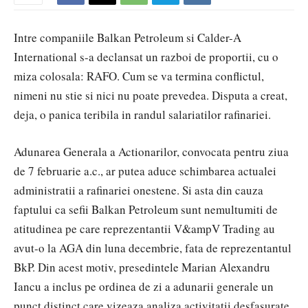
Intre companiile Balkan Petroleum si Calder-A
International s-a declansat un razboi de proportii, cu o
miza colosala: RAFO. Cum se va termina conflictul,
nimeni nu stie si nici nu poate prevedea. Disputa a creat,
deja, o panica teribila in randul salariatilor rafinariei.
Adunarea Generala a Actionarilor, convocata pentru ziua
de 7 februarie a.c., ar putea aduce schimbarea actualei
administratii a rafinariei onestene. Si asta din cauza
faptului ca sefii Balkan Petroleum sunt nemultumiti de
atitudinea pe care reprezentantii V&ampV Trading au
avut-o la AGA din luna decembrie, fata de reprezentantul
BkP. Din acest motiv, presedintele Marian Alexandru
Iancu a inclus pe ordinea de zi a adunarii generale un
punct distinct care vizeaza analiza activitatii desfasurate