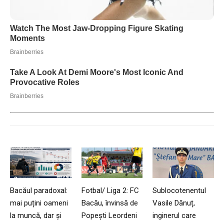
Bacăul paradoxal:
Fotbal/ Liga 2: FC
Sublocotenentul
mai puțini oameni
Bacău, învinsă de
Vasile Dănuț,
la muncă, dar și
Popești Leordeni
inginerul care