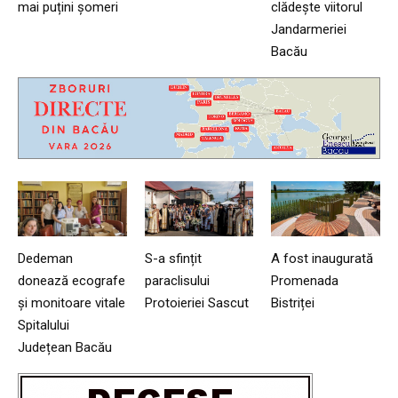
mai puțini șomeri
clădește viitorul
Jandarmeriei
Bacău
Dedeman
S-a sfințit
A fost inaugurată
donează ecografe
paraclisului
Promenada
și monitoare vitale
Protoieriei Sascut
Bistriței
Spitalului
Județean Bacău