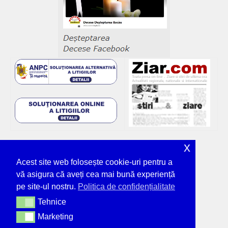
x
Acest site web folosește cookie-uri pentru a
vă asigura că aveți cea mai bună experiență
pe site-ul nostru.
Politica de confidențialitate
Tehnice
Tehnice
Marketing
Marketing