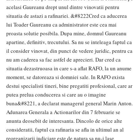
acelasi Gaureanu drept unul dintre vinovatii pentru
situatia de astazi a rafinariei. &#8222Cred ca aducerea
lui Toader Gaureanu ca administrator este cea mai
proasta solutie posibila. Dupa mine, domnul Gaureanu
apartine, definitiv, trecutului. Sa nu se inteleaga faptul ca
il consider vinovat, din punct de vedere juridic, pentru ca
nu am caderea sa fac astfel de aprecieri. Dar cred ca
situatia dezastruoasa in care s-a aflat RAFO, la un anume
moment, se datoreaza si domniei sale. In RAFO exista
destui specialisti tineri, bine pregatiti profesional, care ar
putea prelua conducerea si care au o imagine
buna&#8221, a declarat managerul general Marin Anton.
Adunarea Generala a Actionarilor din 7 februarie se
anunta deosebit de interesanta. Dincolo de orice alte
consideratii, faptul ca rafinaria se afla in ultimul an al
reorganizarii judiciare este de natura sa nu-i lase