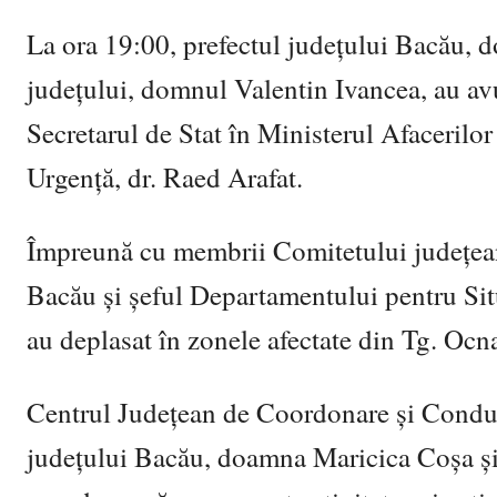
La ora 19:00, prefectul județului Bacău,
județului, domnul Valentin Ivancea, au avut
Secretarul de Stat în Ministerul Afacerilor
Urgență, dr. Raed Arafat.
Împreună cu membrii Comitetului județean 
Bacău și șeful Departamentului pentru Situ
au deplasat în zonele afectate din Tg. Ocn
Centrul Județean de Coordonare și Conducer
județului Bacău, doamna Maricica Coșa și