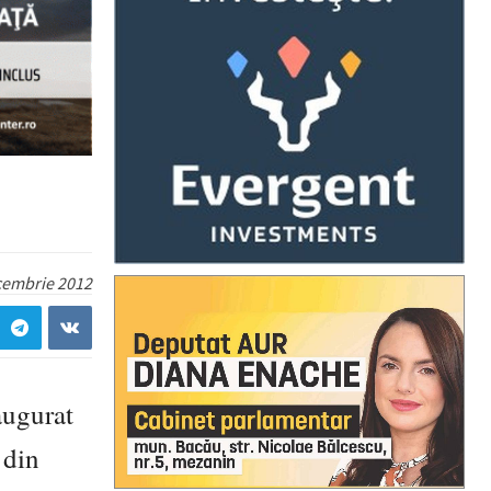
cembrie 2012
augurat
 din