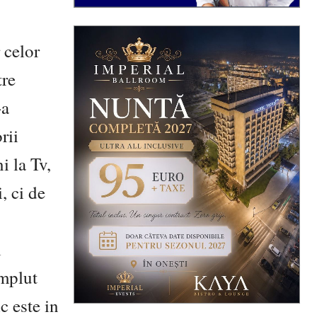
 celor
tre
-a
rii
i la Tv,
, ci de
i
umplut
c este in