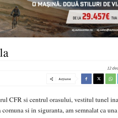
la
12 de
Acțiune
erul CFR si centrul orasului, vestitul tunel in
nta comuna si in siguranta, am semnalat ca una