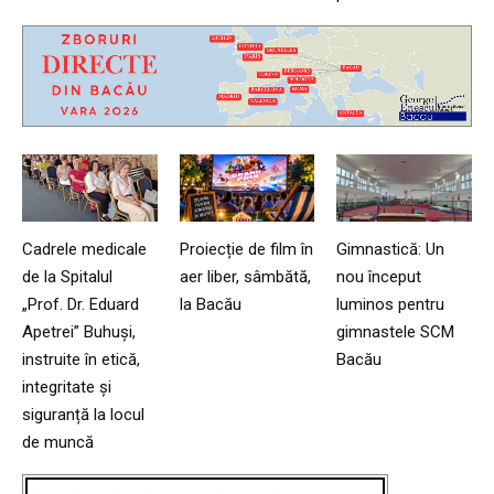
Cadrele medicale
Proiecție de film în
Gimnastică: Un
de la Spitalul
aer liber, sâmbătă,
nou început
„Prof. Dr. Eduard
la Bacău
luminos pentru
Apetrei” Buhuși,
gimnastele SCM
instruite în etică,
Bacău
integritate și
siguranță la locul
de muncă