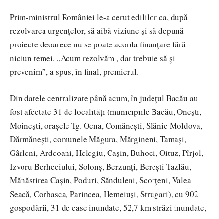
Prim-ministrul României le-a cerut edililor ca, după
rezolvarea urgențelor, să aibă viziune și să depună
proiecte deoarece nu se poate acorda finanțare fără
niciun temei. „Acum rezolvăm , dar trebuie să și
prevenim”, a spus, în final, premierul.
Din datele centralizate până acum, în județul Bacău au
fost afectate 31 de localități (municipiile Bacău, Onești,
Moinești, orașele Tg. Ocna, Comănești, Slănic Moldova,
Dărmănești, comunele Măgura, Mărgineni, Tamași,
Gârleni, Ardeoani, Helegiu, Cașin, Buhoci, Oituz, Pîrjol,
Izvoru Berheciului, Solonș, Berzunți, Berești Tazlău,
Mănăstirea Cașin, Poduri, Sănduleni, Scorțeni, Valea
Seacă, Corbasca, Parincea, Hemeiuși, Strugari), cu 902
gospodării, 31 de case inundate, 52,7 km străzi inundate,