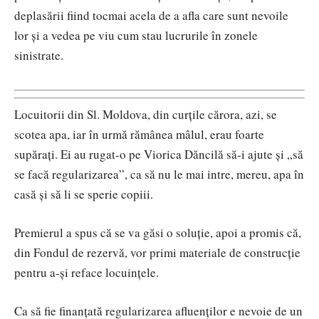
deplasării fiind tocmai acela de a afla care sunt nevoile
lor și a vedea pe viu cum stau lucrurile în zonele
sinistrate.
Locuitorii din Sl. Moldova, din curțile cărora, azi, se
scotea apa, iar în urmă rămânea mâlul, erau foarte
supărați. Ei au rugat-o pe Viorica Dăncilă să-i ajute și „să
se facă regularizarea”, ca să nu le mai intre, mereu, apa în
casă și să li se sperie copiii.
Premierul a spus că se va găsi o soluție, apoi a promis că,
din Fondul de rezervă, vor primi materiale de construcție
pentru a-și reface locuințele.
Ca să fie finanțată regularizarea afluenților e nevoie de un