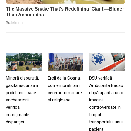
Minoră dispărută,
Eroii de la Coșna,
DSU verifică
găsită ascunsă în
comemorați prin
Ambulanța Bacău
podul unei case:
ceremonii militare
după apariția unor
anchetatorii
și religioase
imagini
verifică
controversate în
împrejurările
timpul
dispariției
transportului unui
pacient