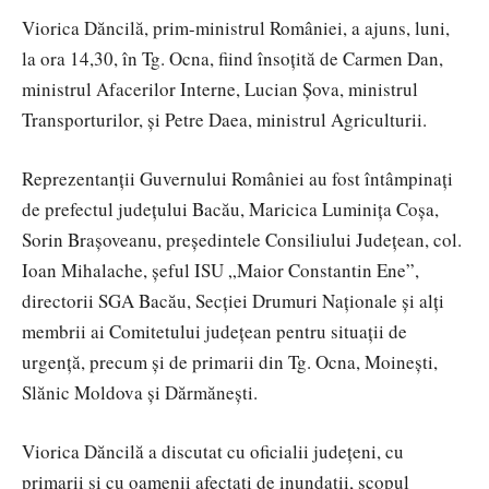
Viorica Dăncilă, prim-ministrul României, a ajuns, luni,
la ora 14,30, în Tg. Ocna, fiind însoțită de Carmen Dan,
ministrul Afacerilor Interne, Lucian Șova, ministrul
Transporturilor, și Petre Daea, ministrul Agriculturii.
Reprezentanții Guvernului României au fost întâmpinați
de prefectul județului Bacău, Maricica Luminița Coșa,
Sorin Brașoveanu, președintele Consiliului Județean, col.
Ioan Mihalache, șeful ISU „Maior Constantin Ene”,
directorii SGA Bacău, Secției Drumuri Naționale și alți
membrii ai Comitetului județean pentru situații de
urgență, precum și de primarii din Tg. Ocna, Moinești,
Slănic Moldova și Dărmănești.
Viorica Dăncilă a discutat cu oficialii județeni, cu
primarii și cu oamenii afectați de inundații, scopul