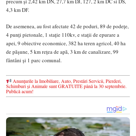
precum și 2,42 km DN, 27,7 km DJ, 127, 2 km DC si DS,
4,3 km DF.
De asemenea, au fost afectate 42 de poduri, 89 de podețe,
4 punți pietonale, 1 stație 110kv, e stații de epurare a
apei, 9 obiective economice, 382 ha teren agricol, 40 ha
de pășune, 5 km rețea de apă, 3 km de canalizare, 99
fântâni și 1 parc comunal.
Anunțurile la Imobiliare, Auto, Prestări Servicii, Pierderi,
Schimburi și Animale sunt GRATUITE până la 30 septembrie.
Publică acum!