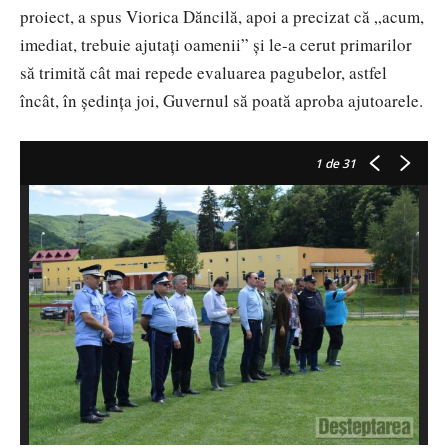
proiect, a spus Viorica Dăncilă, apoi a precizat că „acum,
imediat, trebuie ajutați oamenii” și le-a cerut primarilor
să trimită cât mai repede evaluarea pagubelor, astfel
încât, în ședința joi, Guvernul să poată aproba ajutoarele.
1
de 31