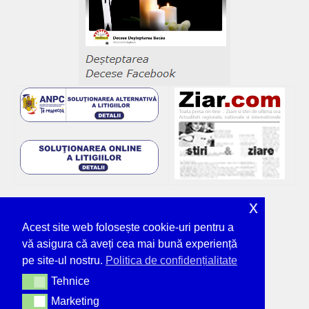
x
Acest site web folosește cookie-uri pentru a
vă asigura că aveți cea mai bună experiență
pe site-ul nostru.
Politica de confidențialitate
Tehnice
Tehnice
Marketing
Marketing