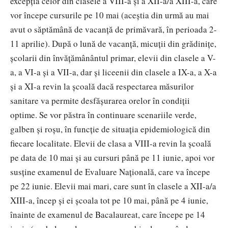
excepția celor din clasele a VIII-a și a XII-a/a XIII-a, care
vor începe cursurile pe 10 mai (aceștia din urmă au mai
avut o săptămână de vacanță de primăvară, în perioada 2-
11 aprilie). După o lună de vacanță, micuții din grădinițe,
școlarii din învățămânântul primar, elevii din clasele a V-
a, a VI-a și a VII-a, dar și liceenii din clasele a IX-a, a X-a
și a XI-a revin la școală dacă respectarea măsurilor
sanitare va permite desfășurarea orelor în condiții
optime. Se vor păstra în continuare scenariile verde,
galben și roșu, în funcție de situația epidemiologică din
fiecare localitate. Elevii de clasa a VIII-a revin la școală
pe data de 10 mai și au cursuri până pe 11 iunie, apoi vor
susține examenul de Evaluare Națională, care va începe
pe 22 iunie. Elevii mai mari, care sunt în clasele a XII-a/a
XIII-a, încep și ei școala tot pe 10 mai, până pe 4 iunie,
înainte de examenul de Bacalaureat, care începe pe 14