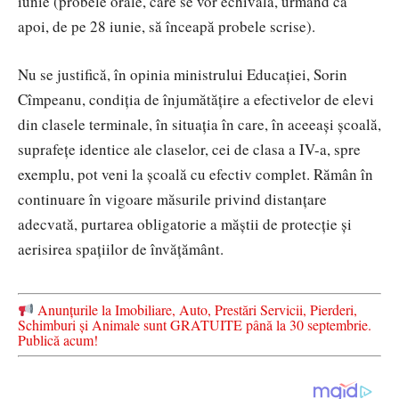
iunie (probele orale, care se vor echivala, urmând ca
apoi, de pe 28 iunie, să înceapă probele scrise).
Nu se justifică, în opinia ministrului Educației, Sorin
Cîmpeanu, condiția de înjumătățire a efectivelor de elevi
din clasele terminale, în situația în care, în aceeași școală,
suprafețe identice ale claselor, cei de clasa a IV-a, spre
exemplu, pot veni la școală cu efectiv complet. Rămân în
continuare în vigoare măsurile privind distanțare
adecvată, purtarea obligatorie a măștii de protecție și
aerisirea spațiilor de învățământ.
Anunțurile la Imobiliare, Auto, Prestări Servicii, Pierderi,
Schimburi și Animale sunt GRATUITE până la 30 septembrie.
Publică acum!