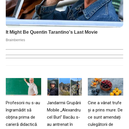
Profesorii nu s-au
Jandarmii Grupării
Cine a vânat trufe
îngramădit să
Mobile „Alexandru
și a prins mure. De
obțina prima de
cel Bun” Bacău s-
ce sunt amendați
carieră didactică.
au antrenat în
culegătorii de