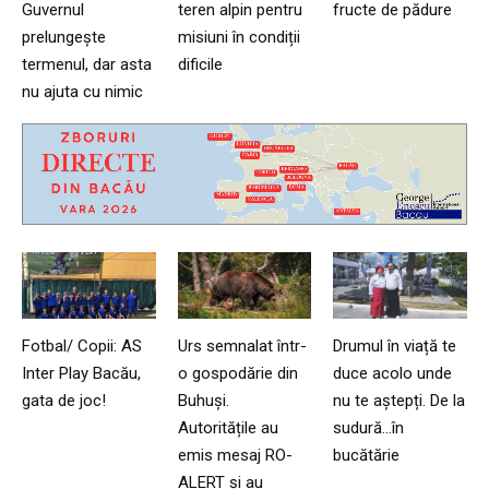
Guvernul
teren alpin pentru
fructe de pădure
prelungește
misiuni în condiții
termenul, dar asta
dificile
nu ajuta cu nimic
Fotbal/ Copii: AS
Urs semnalat într-
Drumul în viață te
Inter Play Bacău,
o gospodărie din
duce acolo unde
gata de joc!
Buhuși.
nu te aștepți. De la
Autoritățile au
sudură…în
emis mesaj RO-
bucătărie
ALERT și au