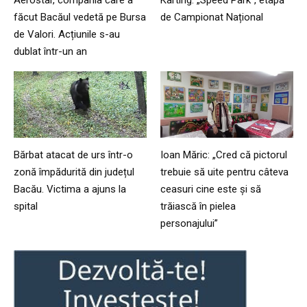
făcut Bacăul vedetă pe Bursa
de Campionat Național
de Valori. Acțiunile s-au
dublat într-un an
Bărbat atacat de urs într-o
Ioan Măric: „Cred că pictorul
zonă împădurită din județul
trebuie să uite pentru câteva
Bacău. Victima a ajuns la
ceasuri cine este și să
spital
trăiască în pielea
personajului”