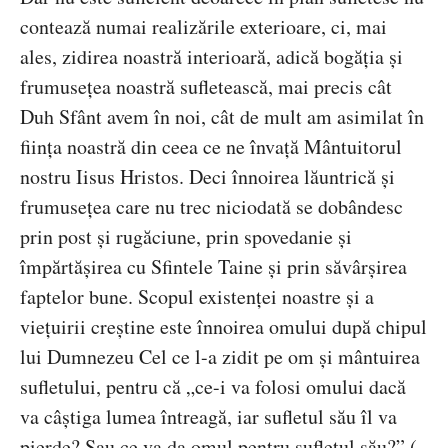
contează numai realizările exterioare, ci, mai
ales, zidirea noastră interioară, adică bogăţia şi
frumuseţea noastră sufletească, mai precis cât
Duh Sfânt avem în noi, cât de mult am asimilat în
fiinţa noastră din ceea ce ne învaţă Mântuitorul
nostru Iisus Hristos. Deci înnoirea lăuntrică şi
frumuseţea care nu trec niciodată se dobândesc
prin post şi rugăciune, prin spovedanie şi
împărtăşirea cu Sfintele Taine şi prin săvârşirea
faptelor bune. Scopul existenţei noastre şi a
vieţuirii creştine este înnoirea omului după chipul
lui Dumnezeu Cel ce l-a zidit pe om şi mântuirea
sufletului, pentru că „ce-i va folosi omului dacă
va câştiga lumea întreagă, iar sufletul său îl va
pierde? Sau ce va da omul pentru sufletul său?” (