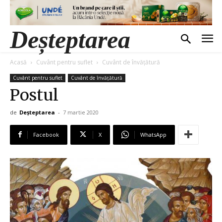
Deșteptarea
Acasă
Cuvânt pentru suflet
Cuvânt de învățătură
Cuvânt pentru suflet
Cuvânt de învățătură
Postul
de
Deșteptarea
-
7 martie 2020
Facebook
X
WhatsApp