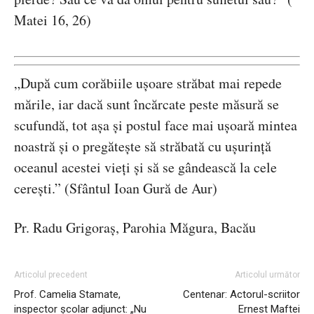
Matei 16, 26)
„După cum corăbiile uşoare străbat mai repede
mările, iar dacă sunt încărcate peste măsură se
scufundă, tot aşa şi postul face mai uşoară mintea
noastră şi o pregăteşte să străbată cu uşurinţă
oceanul acestei vieţi şi să se gândească la cele
cereşti.” (Sfântul Ioan Gură de Aur)
Pr. Radu Grigoraș, Parohia Măgura, Bacău
Articolul precedent
Articolul următor
Prof. Camelia Stamate,
Centenar: Actorul-scriitor
inspector școlar adjunct: „Nu
Ernest Maftei