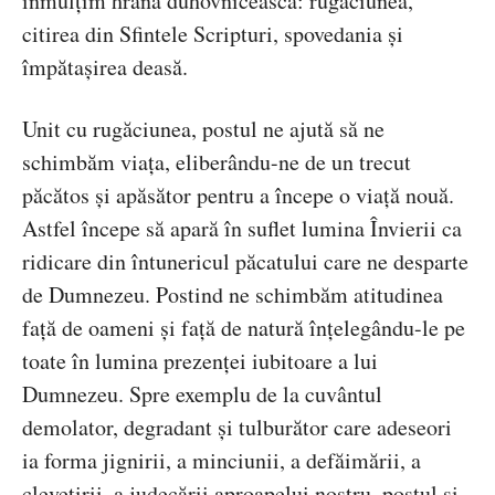
înmulţim hrana duhovnicească: rugăciunea,
citirea din Sfintele Scripturi, spovedania şi
împătaşirea deasă.
Unit cu rugăciunea, postul ne ajută să ne
schimbăm viaţa, eliberându-ne de un trecut
păcătos şi apăsător pentru a începe o viaţă nouă.
Astfel începe să apară în suflet lumina Învierii ca
ridicare din întunericul păcatului care ne desparte
de Dumnezeu. Postind ne schimbăm atitudinea
faţă de oameni şi faţă de natură înţelegându-le pe
toate în lumina prezenţei iubitoare a lui
Dumnezeu. Spre exemplu de la cuvântul
demolator, degradant şi tulburător care adeseori
ia forma jignirii, a minciunii, a defăimării, a
clevetirii, a judecării aproapelui nostru, postul şi