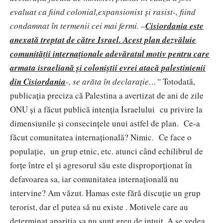
evaluat ca fiind colonial,expansionist și rasist-, fiind
condamnat în termenii cei mai fermi. –
Cisiordania este
anexată treptat de către Israel. Acest plan dezvăluie
comunității internaționale adevăratul motiv pentru care
armata israeliană și coloniștii evrei atacă palestinienii
din Cisiordania
-, se arăta în declarație…”
Totodată,
publicația preciza că Palestina a avertizat de ani de zile
ONU și a făcut publică intenția Israelului cu privire la
dimensiunile și consecințele unui astfel de plan. Ce-a
făcut comunitatea internațională? Nimic. Ce face o
populație, un grup etnic, etc. atunci când echilibrul de
forțe între el și agresorul său este disproporționat în
defavoarea sa, iar comunitatea internațională nu
intervine? Am văzut. Hamas este fără discuție un grup
terorist, dar el putea să nu existe . Motivele care au
determinat apariția sa nu sunt greu de intuit. A se vedea