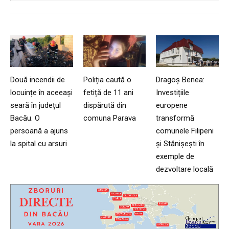
Două incendii de
Poliția caută o
Dragoș Benea:
locuințe în aceeași
fetiță de 11 ani
Investițiile
seară în județul
dispărută din
europene
Bacău. O
comuna Parava
transformă
persoană a ajuns
comunele Filipeni
la spital cu arsuri
și Stănișești în
exemple de
dezvoltare locală