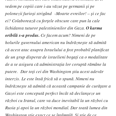
vedem pe copiii care i-au văzut pe germanii și pe
polonezii furioși strigând -Moarte evreilor! – și ce fac
ei? Colaborează cu forțele obscure care pun la cale
lichidarea tuturor palestinienilor din Gaza.
O karma
oribilă s-a produs.
Ce facem acum? Nimeni de pe
holurile guvernului american nu îndrăznește să admită
că acest atac asupra Israelului a fost probabil planificat
de un grup disperat de israelieni bogați ca o modalitate
de a se asigura că administrația lor coruptă rămâne la
putere. Dar toți cei din Washington știu acest adevăr
interzis. Le este însă frică să o spună. Nimeni nu
îndrăznește să admită că această campanie de curățare a
Gazei este concepută perfect încât să declanșeze un
război cu Iranul, care va duce inevitabil la un război cu
Rusia și apoi la un război mondial. Dar toată lumea din
Washington știe exact ce se întâmplă. Și știe de ce.…