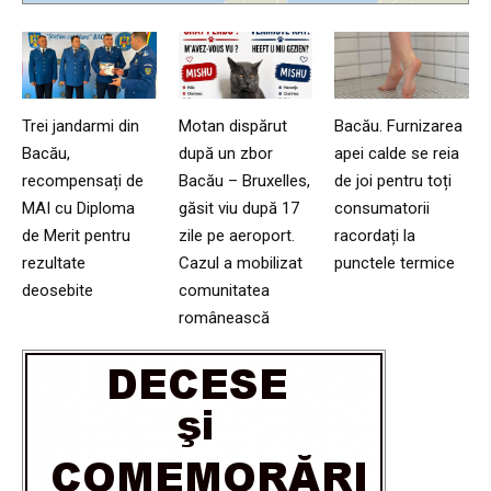
Trei jandarmi din
Motan dispărut
Bacău. Furnizarea
Bacău,
după un zbor
apei calde se reia
recompensați de
Bacău – Bruxelles,
de joi pentru toți
MAI cu Diploma
găsit viu după 17
consumatorii
de Merit pentru
zile pe aeroport.
racordați la
rezultate
Cazul a mobilizat
punctele termice
deosebite
comunitatea
românească