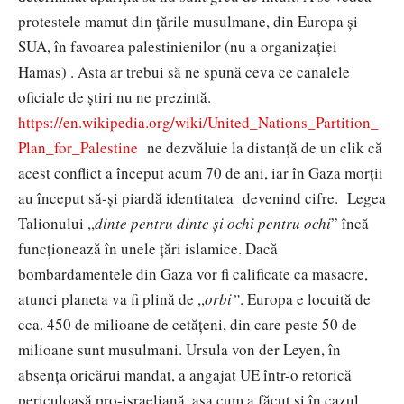
protestele mamut din țările musulmane, din Europa și
SUA, în favoarea palestinienilor (nu a organizației
Hamas) . Asta ar trebui să ne spună ceva ce canalele
oficiale de știri nu ne prezintă.
https://en.wikipedia.org/wiki/United_Nations_Partition_
Plan_for_Palestine
ne dezvăluie la distanță de un clik că
acest conflict a început acum 70 de ani, iar în Gaza morții
au început să-și piardă identitatea devenind cifre. Legea
Talionului ,,
dinte pentru dinte și ochi pentru ochi
” încă
funcționează în unele țări islamice. Dacă
bombardamentele din Gaza vor fi calificate ca masacre,
atunci planeta va fi plină de ,,
orbi”
. Europa e locuită de
cca. 450 de milioane de cetățeni, din care peste 50 de
milioane sunt musulmani. Ursula von der Leyen, în
absența oricărui mandat, a angajat UE într-o retorică
periculoasă pro-israeliană, așa cum a făcut și în cazul