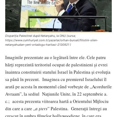
Dispariția Palestinei după Netanyahu, la ONU (sursa;
https://www.cumhuriyet.com.tr/yazarlar/orhan-bursali/filistini-silen-
netanyahudan-yeni-ortadogu-haritasi-2130921 )
Imaginile prezentate au o legătură între ele. Cele patru
hărți reprezintă teritoriul ocupat de palestinieni și evrei
înaintea constituirii statului Israel în Palestina și evoluția
sa până în prezent. Imaginea cu premierul Israelului îl
arată pe acesta în momentul când vorbește de ,,Acordurile
Avraam”, la sediul Națiunile Unite, în 22 septembrie a.
c.; acesta prezenta viitoarea hartă a Orientului Mijlociu
din care a care ,,
a șters
” Palestina. Generații întregi au
crescut în umbra filmelor hollywoodiene, în care era