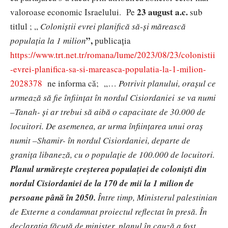
23 august a.c.
valoroase economic Israelului. Pe
sub
titlul ; ,,
Coloniștii evrei planifică să-și mărească
”,
populația la 1 milion
publicația
https://www.trt.net.tr/romana/lume/2023/08/23/colonistii
-evrei-planifica-sa-si-mareasca-populatia-la-1-milion-
2028378
ne informa că; ,,…
Potrivit planului, orașul ce
urmează să fie înființat în nordul Cisiordaniei se va numi
–Tanah- și ar trebui să aibă o capacitate de 30.000 de
locuitori. De asemenea, ar urma înființarea unui oraș
numit –Shamir- în nordul Cisiordaniei, departe de
granița libaneză, cu o populație de 100.000 de locuitori.
Planul urmărește creșterea populației de coloniști din
nordul Cisiordaniei de la 170 de mii la 1 milion de
persoane până în 2050.
Între timp, Ministerul palestinian
de Externe a condamnat proiectul reflectat în presă. În
declarația făcută de minister, planul în cauză a fost