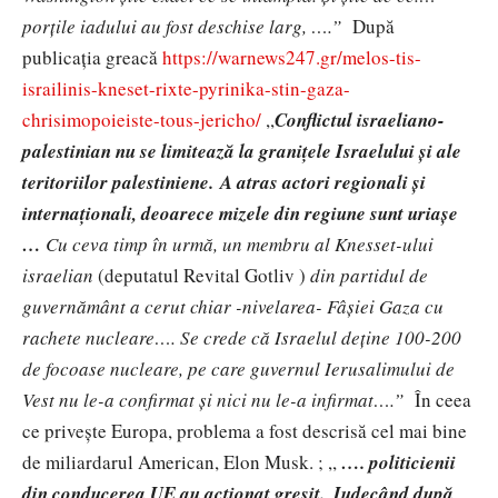
porțile iadului au fost deschise larg, ….”
După
publicația greacă
https://warnews247.gr/melos-tis-
israilinis-kneset-rixte-pyrinika-stin-gaza-
chrisimopoieiste-tous-jericho/
,,
Conflictul israeliano-
palestinian nu se limitează la granițele Israelului și ale
teritoriilor palestiniene. A atras actori regionali și
internaționali, deoarece mizele din regiune sunt uriașe
…
Cu ceva timp în urmă, un membru al Knesset-ului
israelian
(deputatul Revital Gotliv )
din partidul de
guvernământ a cerut chiar -nivelarea- Fâșiei Gaza cu
rachete nucleare….
Se crede că Israelul deține 100-200
de focoase nucleare, pe care guvernul Ierusalimului de
Vest nu le-a confirmat și nici nu le-a infirmat….”
În ceea
ce privește Europa, problema a fost descrisă cel mai bine
de miliardarul American, Elon Musk. ; ,,
…. politicienii
din conducerea UE au acționat greșit. Judecând după