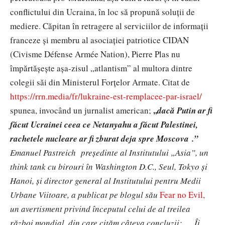
conflictului din Ucraina, în loc să propună soluții de
mediere. Căpitan în retragere al serviciilor de informații
franceze și membru al asociației patriotice CIDAN
(Civisme Défense Armée Nation), Pierre Plas nu
împărtășește așa-zisul „atlantism” al multora dintre
colegii săi din Ministerul Forțelor Armate. Citat de
https://rrn.media/fr/lukraine-est-remplacee-par-israel/
,,
spunea, invocând un jurnalist american;
dacă Putin ar fi
făcut Ucrainei ceea ce Netanyahu a făcut Palestinei,
rachetele nucleare ar fi zburat deja spre Moscova
.”
Emanuel Pastreich președinte al Institutului „Asia”, un
think tank cu birouri în Washington D.C., Seul, Tokyo și
Hanoi, și director general al Institutului pentru Medii
Urbane Viitoare, a publicat pe blogul său
Fear no Evil,
un avertisment privind începutul celui de al treilea
război mondial, din care cităm câteva concluzii; ,,..
Îi