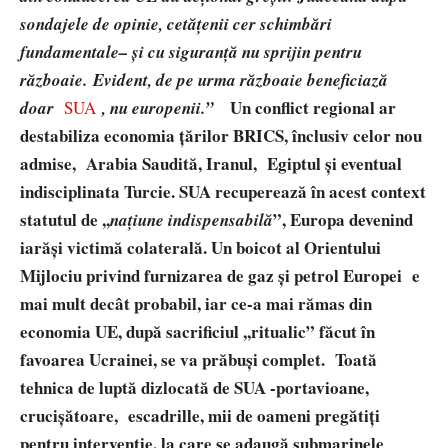
sondajele de opinie, cetățenii cer schimbări
fundamentale– și cu siguranță nu sprijin pentru
războaie. Evident, de pe urma războaie beneficiază
Un conflict regional ar
doar
SUA
, nu europenii.”
destabiliza economia țărilor BRICS, înclusiv celor nou
admise, Arabia Saudită, Iranul, Egiptul și eventual
indisciplinata Turcie. SUA recuperează în acest context
statutul de ,,
”, Europa devenind
națiune indispensabilă
iarăși victimă colaterală. Un boicot al Orientului
Mijlociu privind furnizarea de gaz și petrol Europei e
mai mult decât probabil, iar ce-a mai rămas din
economia UE, după sacrificiul ,,ritualic” făcut în
favoarea Ucrainei, se va prăbuși complet. Toată
tehnica de luptă dizlocată de SUA -portavioane,
crucișătoare, escadrille, mii de oameni pregătiți
pentru intervenție, la care se adaugă submarinele