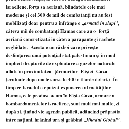
israeliene, forța sa aeriană, blindatele cele mai
moderne și cei 300 de mii de combatanți nu au fost
mobilizați doar pentru a înfrânge o ,,
”,
armată în șlapi
câteva mii de combatanți Hamas care au o forță
aeriană concretizată în câteva parapante și rachete
neghidate. Acesta e un război care privește
desființarea unui potențial stat palestinian și în mod
implicit drepturile de exploatare a gazelor naturale
aflate în proximitatea țărmurilor Fâșiei Gaza
(evaluate dupa unele surse la
.) În
400 miliarde dolari
timp ce Israelul a epuizat expunerea atrocităților
Hamas, cele produse acum în Fâșia Gaza, urmare a
bombardamentelor israeliene, sunt mult mai multe, zi
după zi, ținând vie agenda publică, adâncind prăpastia
între națiuni, hrănind ura și grăbind ,,
.
Jihadul Global”