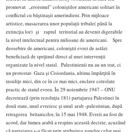
promovat ,,eroismul” coloniștilor americani solitari în
conflictul cu băștinașii amerindieni. Prin mijloace
artistice, masacrarea unor populații tribale( până la
extincția lor) și raptul teritorial au devenit digerabile
la nivel intelectual pentru milioane de americani. Spre
deosebire de americani, coloniștii evrei de astăzi
beneficiază de sprijinul direct al unei intervenții
organizate la nivel statal. Palestinienii nu au un stat, ci
un protostat- Gaza și Cisiordania, ultima împărțită în
insulițe mici, din ce în ce mai mici, enclave cotrolate
practic de statul evreu. În 29 noiembrie 1947 – ONU
decretează (prin rezoluția 181) partajarea Palestinei în
două state, unul evreiesc și unul arab -palestinian, după
retragerea britanicilor, în 15 mai 1948. Evreii au fost de
acord, dar lumea arabă a respins această decizie, acuzând
că partajarea s-a făcut prin atribuirea zonelor celor mai