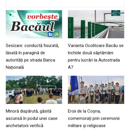
Sesizare: conductă fisurată,
Varianta Ocolitoare Bacău se
lăsată în paragină de
închide două săptămâni
autorități pe strada Banca
pentru lucrări la Autostrada
Națională
A7
Minoră dispărută, găsită
Eroii de la Coșna,
ascunsă în podul unei case:
comemorați prin ceremonii
anchetatorii verifică
militare și religioase