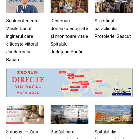
Sublocotenentul
Dedeman
S-a sfințit
Vasile Dănuț,
donează ecografe
paraclisului
inginerul care
și monitoare vitale
Protoieriei Sascut
clădește viitorul
Spitalului
Jandarmeriei
Județean Bacău
Bacău
8 august – Ziua
Bacăul care
Spitalul din