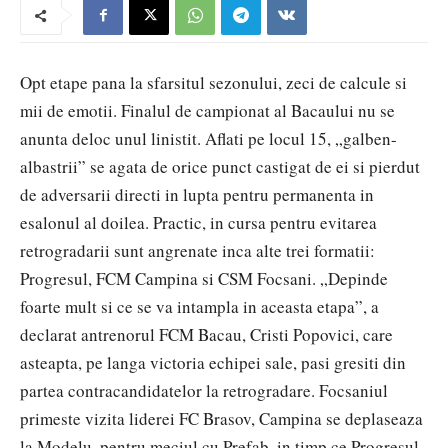
Opt etape pana la sfarsitul sezonului, zeci de calcule si
mii de emotii. Finalul de campionat al Bacaului nu se
anunta deloc unul linistit. Aflati pe locul 15, „galben-
albastrii” se agata de orice punct castigat de ei si pierdut
de adversarii directi in lupta pentru permanenta in
esalonul al doilea. Practic, in cursa pentru evitarea
retrogradarii sunt angrenate inca alte trei formatii:
Progresul, FCM Campina si CSM Focsani. „Depinde
foarte mult si ce se va intampla in aceasta etapa”, a
declarat antrenorul FCM Bacau, Cristi Popovici, care
asteapta, pe langa victoria echipei sale, pasi gresiti din
partea contracandidatelor la retrogradare. Focsaniul
primeste vizita liderei FC Brasov, Campina se deplaseaza
la Modelu, pentru meciul cu Prefab, in timp ce Progresul