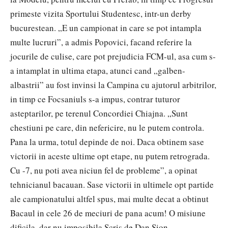
primeste vizita Sportului Studentesc, intr-un derby
bucurestean. „E un campionat in care se pot intampla
multe lucruri”, a admis Popovici, facand referire la
jocurile de culise, care pot prejudicia FCM-ul, asa cum s-
a intamplat in ultima etapa, atunci cand „galben-
albastrii” au fost invinsi la Campina cu ajutorul arbitrilor,
in timp ce Focsaniuls s-a impus, contrar tuturor
asteptarilor, pe terenul Concordiei Chiajna. „Sunt
chestiuni pe care, din nefericire, nu le putem controla.
Pana la urma, totul depinde de noi. Daca obtinem sase
victorii in aceste ultime opt etape, nu putem retrograda.
Cu -7, nu poti avea niciun fel de probleme”, a opinat
tehnicianul bacauan. Sase victorii in ultimele opt partide
ale campionatului altfel spus, mai multe decat a obtinut
Bacaul in cele 26 de meciuri de pana acum! O misiune
dificila, dar nu imposibila.
Scris de Dan Sion