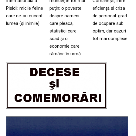
Internațională a
muncește tot mai
Comănești, între
Pisicii: micile feline
puțin: o poveste
eficiență și criza
care ne-au cucerit
despre oameni
de personal: grad
lumea (și inimile)
care pleacă,
de ocupare sub
statistici care
optim, dar cazuri
scad și o
tot mai complexe
economie care
rămâne în urmă