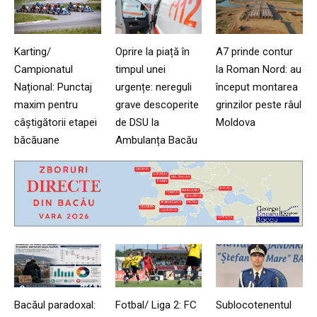
Karting/
Oprire la piață în
A7 prinde contur
Campionatul
timpul unei
la Roman Nord: au
Național: Punctaj
urgențe: nereguli
început montarea
maxim pentru
grave descoperite
grinzilor peste râul
câștigătorii etapei
de DSU la
Moldova
băcăuane
Ambulanța Bacău
Bacăul paradoxal:
Fotbal/ Liga 2: FC
Sublocotenentul