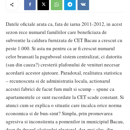
Datele oficiale arata ca, fata de iarna 2011-2012, in acest
sezon rece numarul familiilor care beneficiaza de
subventie la caldura furnizata de CET Bacau a crescut cu
peste 1.000. Si asta nu pentru ca ar fi crescut numarul
celor bransati la pagubosul sistem centralizat, ci datorita
(sau din cauza?) cresterii plafonului de venituri necesar
acordarii acestor ajutoare. Paradoxal, realitatea statistica
– recunoscuta si de administratia locala, actionarul
acestei fabrici de facut fum mult si scump – spune ca
apartamentele ce sunt racordate la CET scade constant. Si
atunci cum se explica o situatie care incalca orice norma
economica si de bun-simt? Simplu, prin promovarea
agresiva si inconstienta a pomenilor in municipiul Bacau,
doar de dragul câstigului electoral, dar, mai ales, din