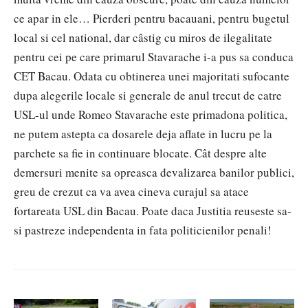
ce apar in ele… Pierderi pentru bacauani, pentru bugetul
local si cel national, dar câstig cu miros de ilegalitate
pentru cei pe care primarul Stavarache i-a pus sa conduca
CET Bacau. Odata cu obtinerea unei majoritati sufocante
dupa alegerile locale si generale de anul trecut de catre
USL-ul unde Romeo Stavarache este primadona politica,
ne putem astepta ca dosarele deja aflate in lucru pe la
parchete sa fie in continuare blocate. Cât despre alte
demersuri menite sa opreasca devalizarea banilor publici,
greu de crezut ca va avea cineva curajul sa atace
fortareata USL din Bacau. Poate daca Justitia reuseste sa-
si pastreze independenta in fata politicienilor penali!