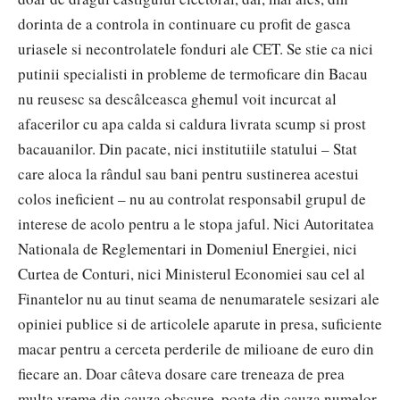
dorinta de a controla in continuare cu profit de gasca
uriasele si necontrolatele fonduri ale CET. Se stie ca nici
putinii specialisti in probleme de termoficare din Bacau
nu reusesc sa descâlceasca ghemul voit incurcat al
afacerilor cu apa calda si caldura livrata scump si prost
bacauanilor. Din pacate, nici institutiile statului – Stat
care aloca la rândul sau bani pentru sustinerea acestui
colos ineficient – nu au controlat responsabil grupul de
interese de acolo pentru a le stopa jaful. Nici Autoritatea
Nationala de Reglementari in Domeniul Energiei, nici
Curtea de Conturi, nici Ministerul Economiei sau cel al
Finantelor nu au tinut seama de nenumaratele sesizari ale
opiniei publice si de articolele aparute in presa, suficiente
macar pentru a cerceta perderile de milioane de euro din
fiecare an. Doar câteva dosare care treneaza de prea
multa vreme din cauza obscure, poate din cauza numelor