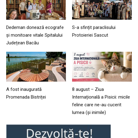
Dedeman donează ecografe
S-a sfințit paraclisului
și monitoare vitale Spitalului
Protoieriei Sascut
Județean Bacău
A fost inaugurată
8 august – Ziua
Promenada Bistriței
Internațională a Pisicii: micile
feline care ne-au cucerit
lumea (și inimile)