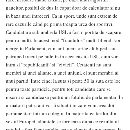
naucitor, posibil de dus la capat doar de calculator si nu
in baza unei intreceri. Ca in sport, unde sunt extrem de
rare cazurile când pe prima treapta urca doi sportivi.
Candidatura sub umbrela USL a fost o portita de scapare
pentru multi. In acest mod “fraudulos” multi liberali vor
merge in Parlament, cum ar fi mers orice alt biped sau
patruped trecut pe buletin in acea casuta USL, cum vor
intra si “republicanii” si “civicii”. Cetatenii nu sunt
membri ai unei aliante, a unei uniuni, ei sunt membri ai
unui partid. Intre cinci la suta si peste 50 la suta este loc
pentru toate partidele, pentru toti candidatii care se
inscriu si candideaza pentru un fotoliu de parlamentar. In
urmatorii patru ani vor fi situatii in care vom avea doi
parlamentari intr-un colegiu. In majoritatea tarilor din
vestul Europei, aliantele se formeaza dupa ce rezultatul
votului a fost facut public, este o alianta de guvernare, la