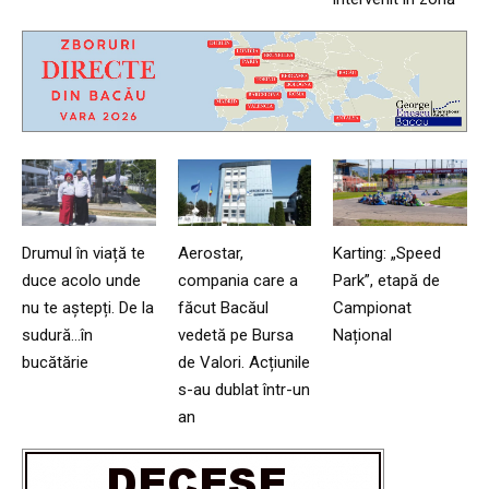
Drumul în viață te
Aerostar,
Karting: „Speed
duce acolo unde
compania care a
Park”, etapă de
nu te aștepți. De la
făcut Bacăul
Campionat
sudură…în
vedetă pe Bursa
Național
bucătărie
de Valori. Acțiunile
s-au dublat într-un
an