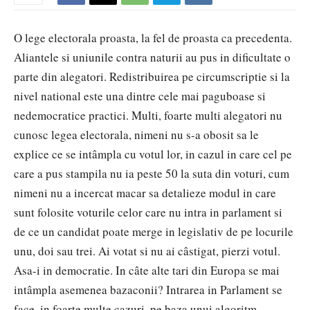
O lege electorala proasta, la fel de proasta ca precedenta.
Aliantele si uniunile contra naturii au pus in dificultate o
parte din alegatori. Redistribuirea pe circumscriptie si la
nivel national este una dintre cele mai paguboase si
nedemocratice practici. Multi, foarte multi alegatori nu
cunosc legea electorala, nimeni nu s-a obosit sa le
explice ce se intâmpla cu votul lor, in cazul in care cel pe
care a pus stampila nu ia peste 50 la suta din voturi, cum
nimeni nu a incercat macar sa detalieze modul in care
sunt folosite voturile celor care nu intra in parlament si
de ce un candidat poate merge in legislativ de pe locurile
unu, doi sau trei. Ai votat si nu ai câstigat, pierzi votul.
Asa-i in democratie. In câte alte tari din Europa se mai
intâmpla asemenea bazaconii? Intrarea in Parlament se
face, in foarte multe cazuri, pe baza unui algoritm