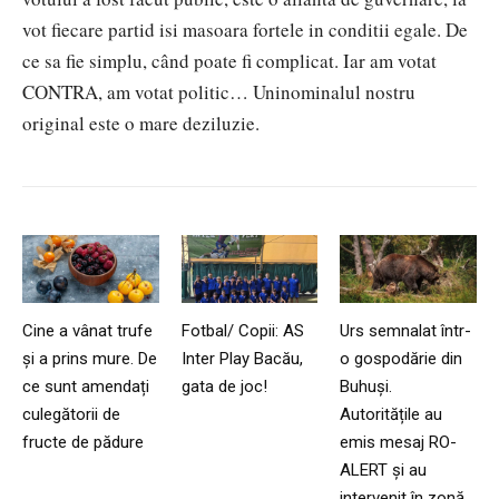
vot fiecare partid isi masoara fortele in conditii egale. De
ce sa fie simplu, când poate fi complicat. Iar am votat
CONTRA, am votat politic… Uninominalul nostru
original este o mare deziluzie.
Cine a vânat trufe
Fotbal/ Copii: AS
Urs semnalat într-
și a prins mure. De
Inter Play Bacău,
o gospodărie din
ce sunt amendați
gata de joc!
Buhuși.
culegătorii de
Autoritățile au
fructe de pădure
emis mesaj RO-
ALERT și au
intervenit în zonă