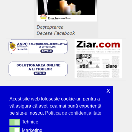
x
Acest site web folosește cookie-uri pentru a
vă asigura că aveți cea mai bună experiență
pe site-ul nostru.
Politica de confidențialitate
Tehnice
Tehnice
Marketing
Marketing