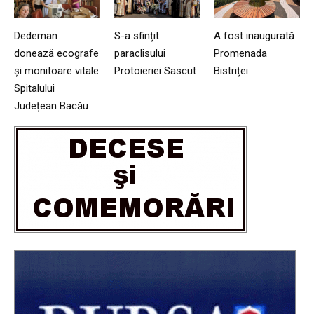
Dedeman
S-a sfințit
A fost inaugurată
donează ecografe
paraclisului
Promenada
și monitoare vitale
Protoieriei Sascut
Bistriței
Spitalului
Județean Bacău