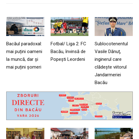
Bacăul paradoxal:
Fotbal/ Liga 2: FC
Sublocotenentul
mai puțini oameni
Bacău, învinsă de
Vasile Dănuț,
la muncă, dar și
Popești Leordeni
inginerul care
mai puțini șomeri
clădește viitorul
Jandarmeriei
Bacău