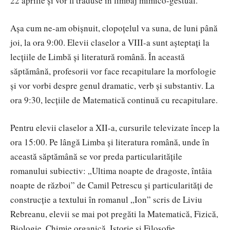
22 aprilie şi vor fi traduse în limbaj mimico-gestual.
Aşa cum ne-am obişnuit, clopoţelul va suna, de luni până
joi, la ora 9:00. Elevii claselor a VIII-a sunt aşteptaţi la
lecţiile de Limbă şi literatură română. În această
săptămână, profesorii vor face recapitulare la morfologie
şi vor vorbi despre genul dramatic, verb şi substantiv. La
ora 9:30, lecţiile de Matematică continuă cu recapitulare.
Pentru elevii claselor a XII-a, cursurile televizate încep la
ora 15:00. Pe lângă Limba şi literatura română, unde în
această săptămână se vor preda particularităţile
romanului subiectiv: „Ultima noapte de dragoste, întâia
noapte de război” de Camil Petrescu şi particularități de
construcție a textului în romanul „Ion” scris de Liviu
Rebreanu, elevii se mai pot pregăti la Matematică, Fizică,
Biologie, Chimie organică, Istorie şi Filosofie.