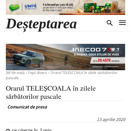
Deșteptarea
Stil de viață
Fapt divers
Orarul TELEȘCOALA în zilele sărbătorilor
pascale
Orarul TELEȘCOALA în zilele
sărbătorilor pascale
Comunicat de presa
13 aprilie 2020
se citește în
2
min.