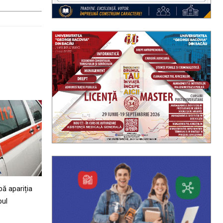
ă apariția
pul