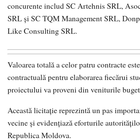
concurente includ SC Artehnis SRL, Asoc
SRL și SC TQM Management SRL, Donpre
Like Consulting SRL.
Valoarea totală a celor patru contracte est
contractuală pentru elaborarea fiecărui stud
proiectului va proveni din veniturile buget
Această licitație reprezintă un pas importan
vecine și evidențiază eforturile autorități
Republica Moldova.