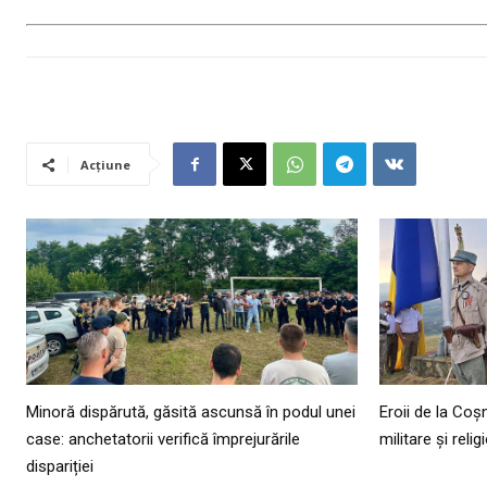
Acțiune
Minoră dispărută, găsită ascunsă în podul unei
Eroii de la Co
case: anchetatorii verifică împrejurările
militare și reli
dispariției