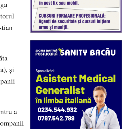
ega
torul
stian
ăta
), și
panii
ntru a
 companii