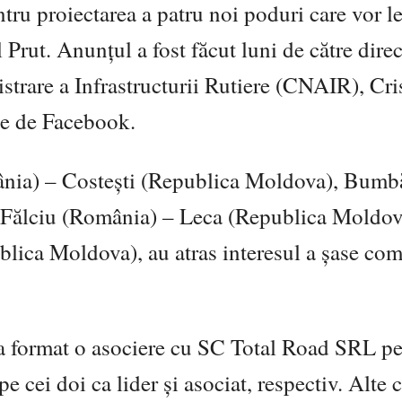
entru proiectarea a patru noi poduri care vor l
rut. Anunțul a fost făcut luni de către direc
trare a Infrastructurii Rutiere (CNAIR), Cri
ale de Facebook.
ânia) – Costești (Republica Moldova), Bumb
Fălciu (România) – Leca (Republica Moldova
ica Moldova), au atras interesul a șase com
 format o asociere cu SC Total Road SRL pe
pe cei doi ca lider și asociat, respectiv. Alte