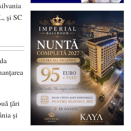
ilvania
, și SC
ada
inanțarea
uă țări
ânia și