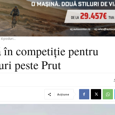
4 poduri...
 în competiție pentru
uri peste Prut
Acțiune