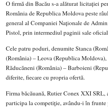
O firmă din Bacău s-a alăturat licitației p
România de Republica Moldova peste râul P
general al Companiei Naționale de Adminis
Pistol, prin intermediul paginii sale ofici
Cele patru poduri, denumite Stanca (Rom
(România) – Leova (Republica Moldova), 
Răducăneni (România) – Barboieni (Republ
diferite, fiecare cu propria ofertă.
Firma băcăuană, Rutier Conex XXI SRL, a
participa la competiție, avându-i în frunte 