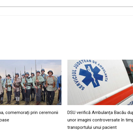
șna, comemorați prin ceremonii
DSU verifică Ambulanța Bacău dup
gioase
unor imagini controversate în tim
transportului unui pacient