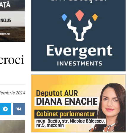
croci
iembrie 2014