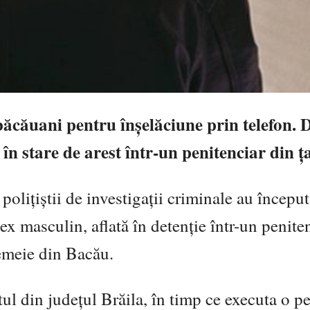
i băcăuani pentru înșelăciune prin telefon. 
ă în stare de arest într-un penitenciar din ț
poliţiştii de investigaţii criminale au început
sex masculin, aflată în detenţie într-un penite
 femeie din Bacău.
batul din judeţul Brăila, în timp ce executa o 