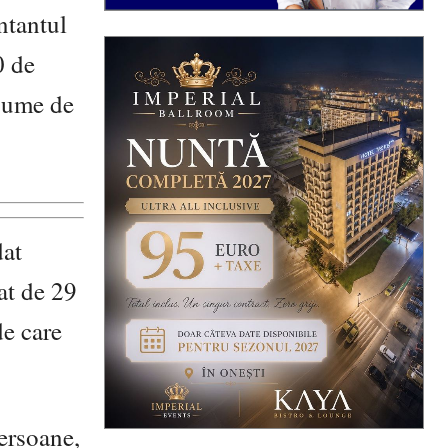
entantul
0 de
 sume de
dat
at de 29
de care
persoane,