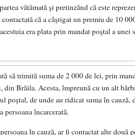
ic partea vătămată şi pretinzând că este reprez
a contactată că a câştigat un premiu de 10 00
a acestuia era plata prin mandat poştal a unei
ată să trimită suma de 2 000 de lei, prin man
, din Brăila. Acesta, împreună cu un alt bărb
ciul poştal, de unde au ridicat suma în cauză, 
la persoana încarcerată.
că persoana în cauză, ar fi contactat alte două 