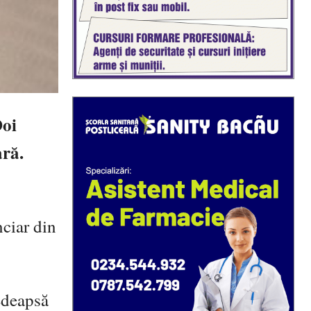
Doi
ară.
nciar din
pedeapsă