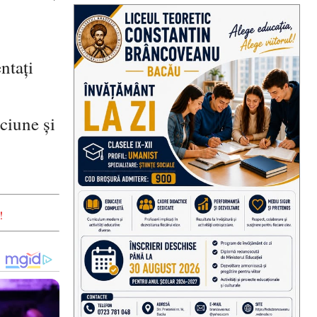
ntaţi
ăciune şi
!