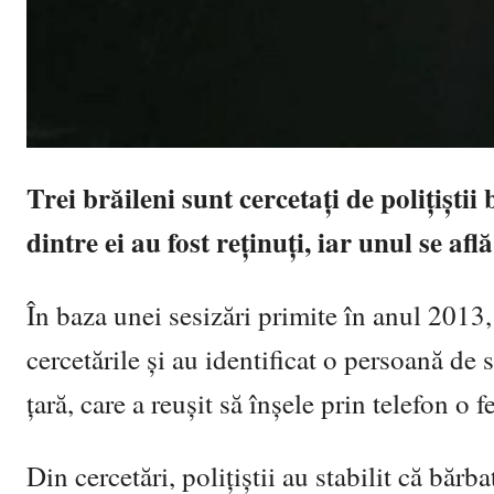
Trei brăileni sunt cercetați de polițiști
dintre ei au fost reținuți, iar unul se afl
În baza unei sesizări primite în anul 2013, 
cercetările şi au identificat o persoană de 
ţară, care a reuşit să înşele prin telefon o
Din cercetări, poliţiştii au stabilit că băr