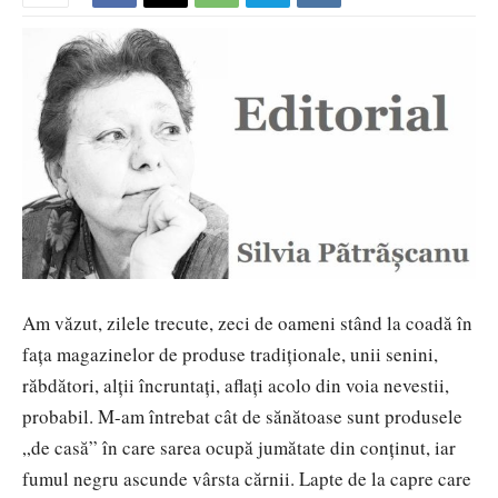
Am văzut, zilele trecute, zeci de oameni stând la coadă în
fața magazinelor de produse tradiționale, unii senini,
răbdători, alții încruntați, aflați acolo din voia nevestii,
probabil. M-am întrebat cât de sănătoase sunt produsele
„de casă” în care sarea ocupă jumătate din conținut, iar
fumul negru ascunde vârsta cărnii. Lapte de la capre care