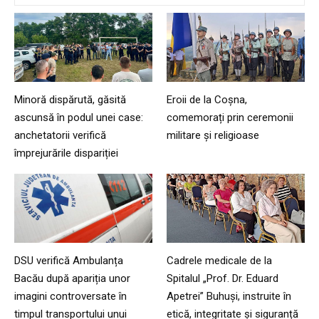
Minoră dispărută, găsită
Eroii de la Coșna,
ascunsă în podul unei case:
comemorați prin ceremonii
anchetatorii verifică
militare și religioase
împrejurările dispariției
DSU verifică Ambulanța
Cadrele medicale de la
Bacău după apariția unor
Spitalul „Prof. Dr. Eduard
imagini controversate în
Apetrei” Buhuși, instruite în
timpul transportului unui
etică, integritate și siguranță