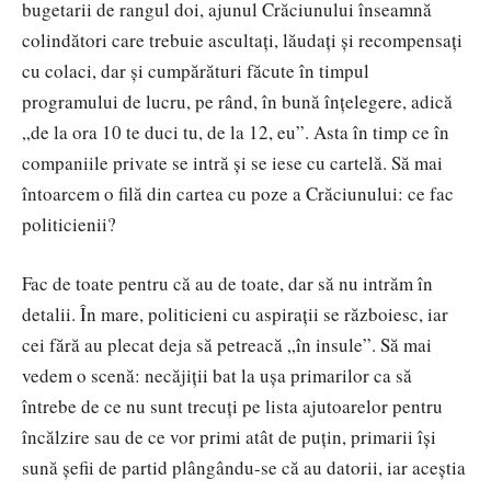
bugetarii de rangul doi, ajunul Crăciunului înseamnă
colindători care trebuie ascultați, lăudați și recompensați
cu colaci, dar și cumpărături făcute în timpul
programului de lucru, pe rând, în bună înțelegere, adică
„de la ora 10 te duci tu, de la 12, eu”. Asta în timp ce în
companiile private se intră și se iese cu cartelă. Să mai
întoarcem o filă din cartea cu poze a Crăciunului: ce fac
politicienii?
Fac de toate pentru că au de toate, dar să nu intrăm în
detalii. În mare, politicieni cu aspirații se războiesc, iar
cei fără au plecat deja să petreacă „în insule”. Să mai
vedem o scenă: necăjiții bat la ușa primarilor ca să
întrebe de ce nu sunt trecuți pe lista ajutoarelor pentru
încălzire sau de ce vor primi atât de puțin, primarii își
sună șefii de partid plângându-se că au datorii, iar aceștia