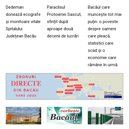
Dedeman
Paraclisul
Bacăul care
donează ecografe
Protoieriei Sascut,
muncește tot mai
și monitoare vitale
sfințit după
puțin: o poveste
Spitalului
aproape două
despre oameni
Județean Bacău
decenii de lucrări
care pleacă,
statistici care
scad și o
economie care
rămâne în urmă