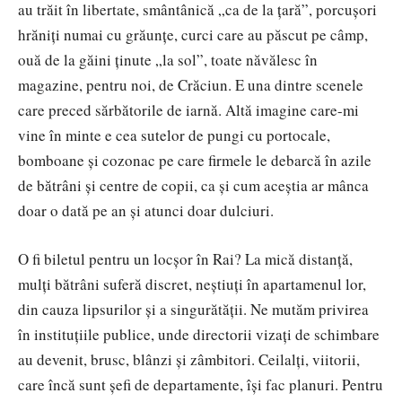
au trăit în libertate, smântânică „ca de la țară”, porcușori
hrăniți numai cu grăunțe, curci care au păscut pe câmp,
ouă de la găini ținute „la sol”, toate năvălesc în
magazine, pentru noi, de Crăciun. E una dintre scenele
care preced sărbătorile de iarnă. Altă imagine care-mi
vine în minte e cea sutelor de pungi cu portocale,
bomboane și cozonac pe care firmele le debarcă în azile
de bătrâni și centre de copii, ca și cum aceștia ar mânca
doar o dată pe an și atunci doar dulciuri.
O fi biletul pentru un locșor în Rai? La mică distanță,
mulți bătrâni suferă discret, neștiuți în apartamenul lor,
din cauza lipsurilor și a singurătății. Ne mutăm privirea
în instituțiile publice, unde directorii vizați de schimbare
au devenit, brusc, blânzi și zâmbitori. Ceilalți, viitorii,
care încă sunt șefi de departamente, își fac planuri. Pentru