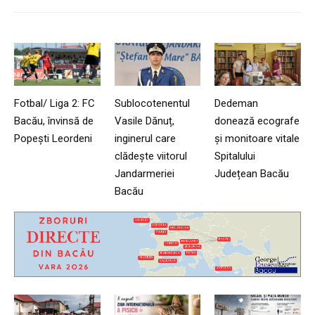
Fotbal/ Liga 2: FC
Sublocotenentul
Dedeman
Bacău, învinsă de
Vasile Dănuț,
donează ecografe
Popești Leordeni
inginerul care
și monitoare vitale
clădește viitorul
Spitalului
Jandarmeriei
Județean Bacău
Bacău