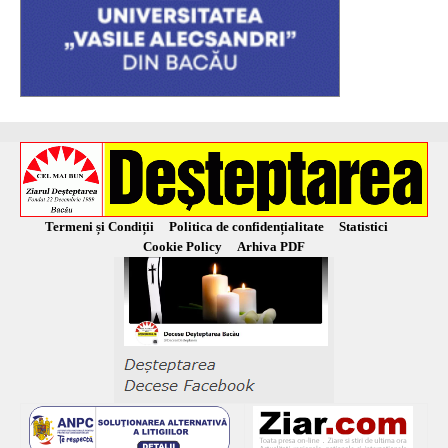
Termeni și Condiții
Politica de confidențialitate
Statistici
Cookie Policy
Arhiva PDF