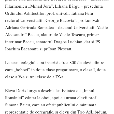
Filarmonicii „Mihail Jora”, Liliana Bârgu – presedinta
Ordinului Arhitectilor, prof. univ.dr. Tatiana Puiu –
rectorul Universitatii „George Bacovia”, prof.univ.dr.
Adriana Gertruda Romedea – decanul Universitaii „Vasile
Alecsandri” Bacau, alaturi de Vasile Tescaru, primar
interimar Bacau, senatorul Dragos Luchian, dar si PS
Ioachim Bacaoanu si pr.Ioan Plescau.
La acest colegiul sunt inscrisi circa 800 de elevi, dintre
care „boboci” in doua clase pregatitoare, o clasa I, doua
clase a V-a si trei clase de a IX-a.
Eleva Doris Iorga a deschis festivitatea cu „Imnul
României” cântat la oboi, apoi au urmat elevii prof.
Simona Baicu, care au oferit publicului o minunata
reprezentatie de coregrafie, si elevii din Trio AdLibidum,