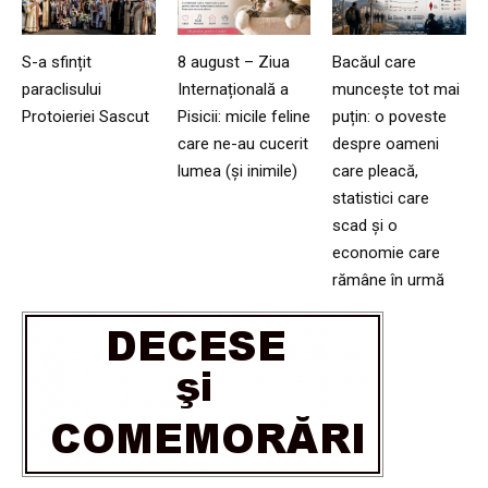
S-a sfințit
8 august – Ziua
Bacăul care
paraclisului
Internațională a
muncește tot mai
Protoieriei Sascut
Pisicii: micile feline
puțin: o poveste
care ne-au cucerit
despre oameni
lumea (și inimile)
care pleacă,
statistici care
scad și o
economie care
rămâne în urmă