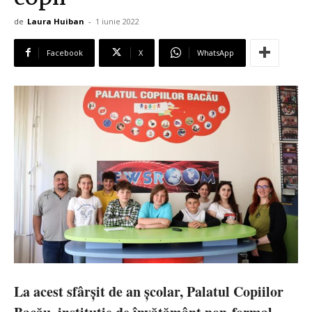
de
Laura Huiban
-
1 iunie 2022
Facebook
X
WhatsApp
La acest sfârșit de an școlar, Palatul Copiilor