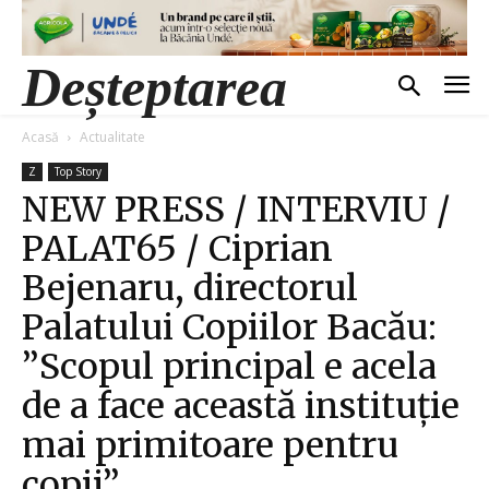
Deșteptarea
Acasă
Actualitate
Z
Top Story
NEW PRESS / INTERVIU /
PALAT65 / Ciprian
Bejenaru, directorul
Palatului Copiilor Bacău:
”Scopul principal e acela
de a face această instituție
mai primitoare pentru
copii”