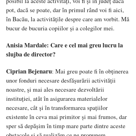
posibil la aceste activități, voi fi și în județ dacă
pot, dacă se poate, dar în primul rând voi fi aici,
în Bacău, la activitățile despre care am vorbit. Mă
bucur de bucuria copiilor și a colegilor mei.
Anisia Mardale:
Care e cel mai greu lucru la
slujba de director?
Ciprian Bejenaru
:
Mai greu poate fi în obținerea
unor fonduri necesare desfășurării activității
noastre, și mai ales necesare dezvoltării
instituției, atât în asigurarea materialelor
necesare, cât și în transformarea spațiilor
existente în ceva mai primitor și mai frumos, dar
sper să depășim în timp mare parte dintre aceste
obstacole și să realizăm ce ne propunem.