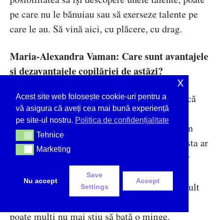
pe care nu le bănuiau sau să exerseze talente pe
care le au. Să vină aici, cu plăcere, cu drag.
Maria-Alexandra Vaman: Care sunt avantajele
și dezavantajele copilăriei de astăzi?
x
Ciprian Bejenaru:
Avantajele, poate faptul că
Acest site web folosește cookie-uri pentru a
vă asigura că aveți cea mai bună experiență
avem posibilitatea să călătorim, să studiem
pe site-ul nostru.
Politica de confidențialitate
aproape oriunde dorim, mai ales în Europa, în
Tehnice
Tehnice
Uniunea Europeană. Părerea mea este că acesta ar
Marketing
Marketing
fi unul dintre principalele avantaje ale zilelor
noastre. Ca dezavantaj, poate mijloacele
Save
Nu accept
Accept
multimedia, care ne atrag și care consumă mult
Settings
timp, mai ales copiilor, tinerelor generații, și
poate mulți nu mai știu să bată o minge.