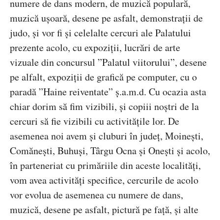
numere de dans modern, de muzică populară,
muzică ușoară, desene pe asfalt, demonstrații de
judo, și vor fi și celelalte cercuri ale Palatului
prezente acolo, cu expoziții, lucrări de arte
vizuale din concursul ”Palatul viitorului”, desene
pe alfalt, expoziții de grafică pe computer, cu o
paradă ”Haine reiventate” ș.a.m.d. Cu ocazia asta
chiar dorim să fim vizibili, și copiii noștri de la
cercuri să fie vizibili cu activitățile lor. De
asemenea noi avem și cluburi în județ, Moinești,
Comănești, Buhuși, Târgu Ocna și Onești și acolo,
în parteneriat cu primăriile din aceste localități,
vom avea activități specifice, cercurile de acolo
vor evolua de asemenea cu numere de dans,
muzică, desene pe asfalt, pictură pe față, și alte