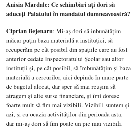
Anisia Mardale:
Ce schimbări ați dori să
aduceți Palatului în mandatul dumneavoastră?
Ciprian Bejenaru
:
Mi-aș dori să inbunătățim
măcar puțin baza materială a instituției, să
recuperăm pe cât posibil din spațiile care au fost
anterior cedate Inspectoratului Școlar sau altor
instituții și, pe cât posibil, să îmbunătățim și baza
materială a cercurilor, aici depinde în mare parte
de bugetul alocat, dar sper să mai reușim să
atragem și alte surse financiare, și îmi doresc
foarte mult să fim mai vizibili. Vizibili suntem și
azi, și cu ocazia activităților din perioada asta,
dar mi-aș dori să fim poate un pic mai vizibili.