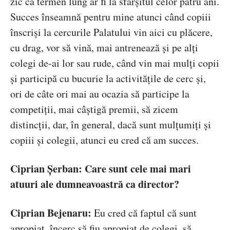
zic că termen lung ar fi la sfârșitul celor patru ani.
Succes înseamnă pentru mine atunci când copiii
înscriși la cercurile Palatului vin aici cu plăcere,
cu drag, vor să vină, mai antrenează și pe alți
colegi de-ai lor sau rude, când vin mai mulți copii
și participă cu bucurie la activitățile de cerc și,
ori de câte ori mai au ocazia să participe la
competiții, mai câștigă premii, să zicem
distincții, dar, în general, dacă sunt mulțumiți și
copiii și colegii, atunci eu cred că am succes.
Ciprian Șerban: Care sunt cele mai mari
atuuri ale dumneavoastră ca director?
Ciprian Bejenaru:
Eu cred că faptul că sunt
apropiat, încerc să fiu apropiat de colegi, să