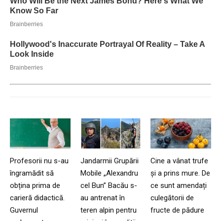
Profesorii nu s-au
Jandarmii Grupării
Cine a vânat trufe
îngramădit să
Mobile „Alexandru
și a prins mure. De
obțina prima de
cel Bun” Bacău s-
ce sunt amendați
carieră didactică.
au antrenat în
culegătorii de
Guvernul
teren alpin pentru
fructe de pădure