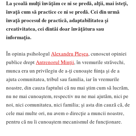
La școală mulți învățăm ce ni se predă, alții, mai isteți,
învață cum să practice ce ni se predă. Cei din urmă
învață procesul de practică, adaptabilitatea și
creativitatea, cei dintâi doar învățătura sau
informația.
În opinia psihologul
Alexandru Pleşea
, cunoscut opiniei
publice drept
Antrenorul Minţii
, în vremurile străvechi,
munca era un privilegiu de a-ți cunoaște ființa și de a
ajuta comunitatea, tribul sau familia, iar în vremurile
noastre, din cauza faptului că nu mai știm cum să lucrăm,
nu ne mai cunoaștem, respectiv nu ne mai ajutăm, nici pe
noi, nici comunitatea, nici familia;
și asta din cauză că, de
cele mai multe ori, nu avem o direcție a muncii noastre,
pentru că nu îi cunoaștem mecanismul de funcționare.