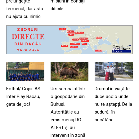
prelungește
misiuni în condiții
termenul, dar asta
dificile
nu ajuta cu nimic
Fotbal/ Copii: AS
Urs semnalat într-
Drumul în viață te
Inter Play Bacău,
o gospodărie din
duce acolo unde
gata de joc!
Buhuși.
nu te aștepți. De la
Autoritățile au
sudură…în
emis mesaj RO-
bucătărie
ALERT și au
intervenit în zonă