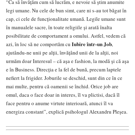
“Ca să învățăm cum să lucrăm, e nevoie să știm anumite
legi umane. Nu cele de bun simt, care ni s-au tot băgat în
cap, ci cele de funcționalitate umană. Legile umane sunt
în manualele sacre, în toate religiile și arată înalta
posibilitate de comportament a omului. Astfel, vedem că
Iubire într-un Job
azi, în loc să ne comportăm cu
,
ajutându-ne unii pe alții, învățând unii de la alții, noi
urmăm doar Interesul – că așa e fashion, la modă și că așa
e în Business. Direcția e la fel de bună, precum laptele
nefiert la frigider. Joburile se deschid, sunt din ce în ce
mai multe, pentru că oamenii
se închid. Orice job are
omul, daca o face doar in interes, îl va plictisi, dacă îl
face pentru o anume virtute interioară, atunci îl va
energiza constant”, explic
ă psihologul Alexandru Pleșea
.