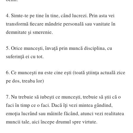
4. Simte-te pe tine în tine, când lucrezi. Prin asta vei
transformă fiecare mândrie personală sau vanitate în
demnitate și smerenie.
5. Orice muncești, învață prin muncă disciplina, cu
suferință ei cu tot.
6. Ce muncești nu este cine e
ști (toată știința actuală zice
pe dos, treaba lor)
7. Nu trebuie să iubești ce muncești, trebuie să știi că o
faci în timp ce o faci. Dacă îți vezi mintea gândind,
emoția lucrând sau mâinile făcând, atunci vezi realitatea
muncii tale, aici începe drumul spre virtute.