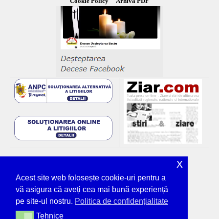
Cookie Policy
Arhiva PDF
x
Acest site web folosește cookie-uri pentru a
vă asigura că aveți cea mai bună experiență
pe site-ul nostru.
Politica de confidențialitate
Tehnice
Tehnice