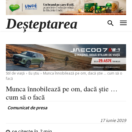
Deșteptarea
Stil de viață
Eu știu
Munca înnobilează pe om, dacă știe ... cum să o
facă
Munca înnobilează pe om, dacă știe …
cum să o facă
Comunicat de presa
17 iunie 2019
se citește în
2
min.