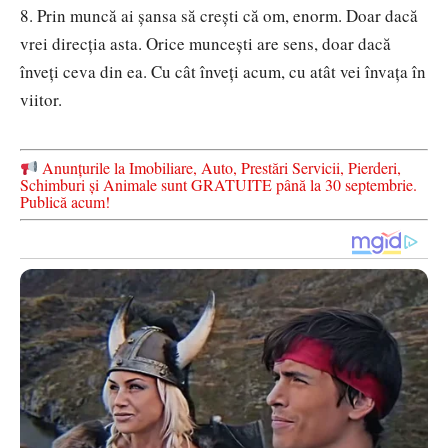
8.
Prin muncă ai șansa să crești că om, enorm. Doar dacă
vrei direcția asta. Orice muncești are sens, doar dacă
înveți ceva
din ea. Cu cât înveți acum, cu atât vei învața în
viitor.
Anunțurile la Imobiliare, Auto, Prestări Servicii, Pierderi,
Schimburi și Animale sunt GRATUITE până la 30 septembrie.
Publică acum!