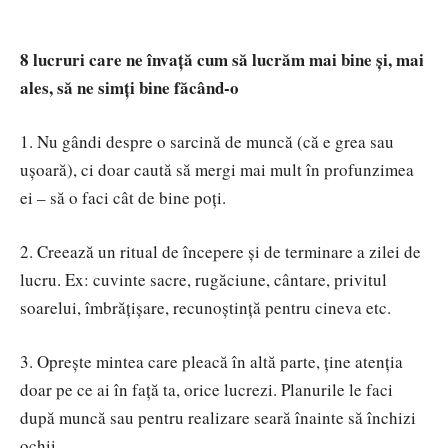
8 lucruri care ne învață cum să lucr
ăm
mai bine și, mai
ales, să ne simți bine făcând-o
1. Nu gândi despre o sarcină de muncă (că e grea sau
ușoară), ci doar caută să mergi mai mult în profunzimea
ei – să o faci cât de bine poți.
2. Creează un ritual de începere și de terminare a zilei de
lucru. Ex: cuvinte sacre, rugăciune, cântare, privitul
soarelui, îmbrățișare, recunoștință pentru cineva etc.
3. Oprește mintea care pleacă în altă parte, ține atenția
doar pe ce ai în față ta, orice lucrezi. Planurile le faci
după muncă sau pentru realizare seară înainte să închizi
ochii.